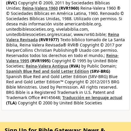
(RVC)
Copyright © 2009, 2011 by Sociedades Bíblicas
Unidas;
Reina-Valera 1960
(RVR1960)
Reina-Valera 1960 ®
© Sociedades Bíblicas en América Latina, 1960. Renovado ©
Sociedades Bíblicas Unidas, 1988. Utilizado con permiso. Si
desea más información visite americanbible.org,
unitedbiblesocieties.org, vivelabiblia.com,
unitedbiblesocieties.org/es/casa/, www.rvr60.bible;
Reina
Valera Revisada
(RVR1977)
Texto bíblico tomado de La Santa
Biblia, Reina Valera Revisada® RVR® Copyright © 2017 por
HarperCollins Christian Publishing® Usado con permiso.
Reservados todos los derechos en todo el mundo.;
Reina-
Valera 1995
(RVR1995)
Copyright © 1995 by United Bible
Societies;
Reina-Valera Antigua
(RVA)
by Public Domain;
Spanish Blue Red and Gold Letter Edition
(SRV-BRG)
Spanish Blue Red and Gold Letter Edition (SRV-BRG) Blue
Red and Gold Letter Edition™ Copyright © 2012/2015 BRG
Bible Ministries. Used by Permission. All rights reserved.
BRG Bible is a Registered Trademark in U.S. Patent and
Trademark Office #4145648;
Traducción en lenguaje actual
(TLA)
Copyright © 2000 by United Bible Societies
Sign Up for Bible Gateway: News &