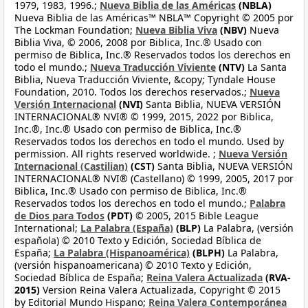
1979, 1983, 1996.;
Nueva Biblia de las Américas
(NBLA)
Nueva Biblia de las Américas™ NBLA™ Copyright © 2005 por
The Lockman Foundation;
Nueva Biblia Viva
(NBV)
Nueva
Biblia Viva, © 2006, 2008 por Biblica, Inc.® Usado con
permiso de Biblica, Inc.® Reservados todos los derechos en
todo el mundo.;
Nueva Traducción Viviente
(NTV)
La Santa
Biblia, Nueva Traducción Viviente, &copy; Tyndale House
Foundation, 2010. Todos los derechos reservados.;
Nueva
Versión Internacional
(NVI)
Santa Biblia, NUEVA VERSIÓN
INTERNACIONAL® NVI® © 1999, 2015, 2022 por Biblica,
Inc.®, Inc.® Usado con permiso de Biblica, Inc.®
Reservados todos los derechos en todo el mundo. Used by
permission. All rights reserved worldwide. ;
Nueva Versión
Internacional (Castilian)
(CST)
Santa Biblia, NUEVA VERSIÓN
INTERNACIONAL® NVI® (Castellano) © 1999, 2005, 2017 por
Biblica, Inc.® Usado con permiso de Biblica, Inc.®
Reservados todos los derechos en todo el mundo.;
Palabra
de Dios para Todos
(PDT)
© 2005, 2015 Bible League
International;
La Palabra (España)
(BLP)
La Palabra, (versión
española) © 2010 Texto y Edición, Sociedad Bíblica de
España;
La Palabra (Hispanoamérica)
(BLPH)
La Palabra,
(versión hispanoamericana) © 2010 Texto y Edición,
Sociedad Bíblica de España;
Reina Valera Actualizada
(RVA-
2015)
Version Reina Valera Actualizada, Copyright © 2015
by Editorial Mundo Hispano;
Reina Valera Contemporánea