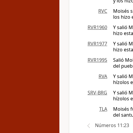
y los hiz
RVC
Moisés sa
los hizo
RVR1960
Y salió M
hizo est
RVR1977
Y salió M
hizo est
RVR1995
Salió Mo
del pueb
RVA
Y salió M
hízolos 
SRV-BRG
Y salió M
hízolos 
TLA
Moisés f
del santu
Números 11:23