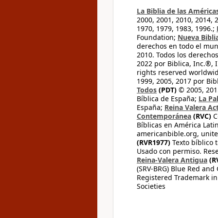
La Biblia de las América
2000, 2001, 2010, 2014, 
1970, 1979, 1983, 1996.;
Foundation;
Nueva Bibli
derechos en todo el mu
2010. Todos los derecho
2022 por Biblica, Inc.®,
rights reserved worldwid
1999, 2005, 2017 por Bib
Todos
(PDT)
© 2005, 2015
Bíblica de España;
La Pa
España;
Reina Valera Ac
Contemporánea
(RVC)
C
Bíblicas en América Lati
americanbible.org, unite
(RVR1977)
Texto bíblico 
Usado con permiso. Rese
Reina-Valera Antigua
(R
(SRV-BRG) Blue Red and G
Registered Trademark in
Societies