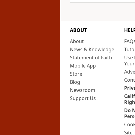
ABOUT
HEL
About
FAQ
News & Knowledge
Tuto
Statement of Faith
Use 
Your
Mobile App
Adve
Store
Cont
Blog
Priv
Newsroom
Cali
Support Us
Righ
Do N
Pers
Cook
Site