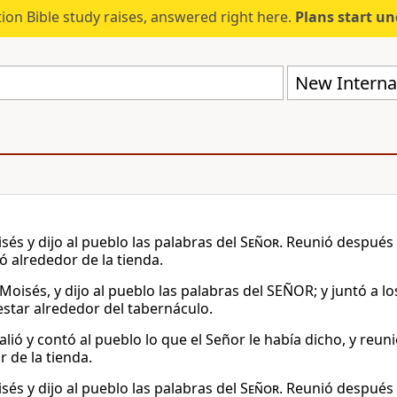
ion Bible study raises, answered right here.
Plans start u
New Internat
sés y dijo al pueblo las palabras del
Señor
. Reunió después
ó alrededor de la tienda.
 Moisés, y dijo al pueblo las palabras del SEÑOR; y juntó a l
 estar alrededor del tabernáculo.
lió y contó al pueblo lo que el Señor le había dicho, y reuni
 de la tienda.
sés y dijo al pueblo las palabras del
Señor
. Reunió después