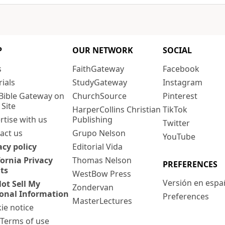
P
OUR NETWORK
SOCIAL
s
FaithGateway
Facebook
rials
StudyGateway
Instagram
Bible Gateway on
ChurchSource
Pinterest
 Site
HarperCollins Christian
TikTok
rtise with us
Publishing
Twitter
act us
Grupo Nelson
YouTube
acy policy
Editorial Vida
fornia Privacy
Thomas Nelson
PREFERENCES
ts
WestBow Press
Versión en espa
ot Sell My
Zondervan
onal Information
Preferences
MasterLectures
ie notice
: Terms of use