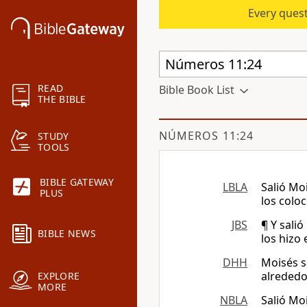
Every quest
READ
Bible Book List
THE BIBLE
NÚMEROS 11:24
STUDY
TOOLS
BIBLE GATEWAY
LBLA
Salió Moi
PLUS
los coloc
JBS
¶ Y salió
BIBLE NEWS
los hizo
DHH
Moisés sa
alrededor
EXPLORE
MORE
NBLA
Salió Moi