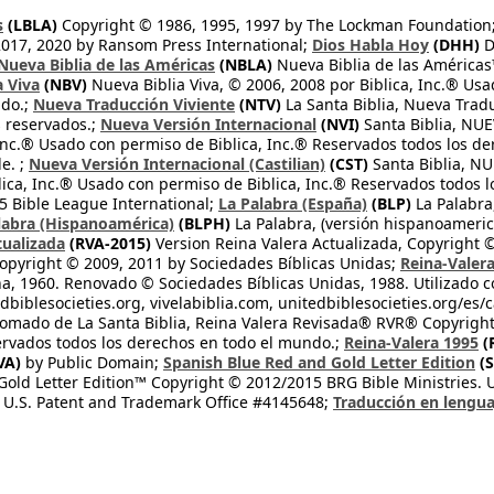
s
(LBLA)
Copyright © 1986, 1995, 1997 by The Lockman Foundation
2017, 2020 by Ransom Press International;
Dios Habla Hoy
(DHH)
D
Nueva Biblia de las Américas
(NBLA)
Nueva Biblia de las América
a Viva
(NBV)
Nueva Biblia Viva, © 2006, 2008 por Biblica, Inc.® Usa
ndo.;
Nueva Traducción Viviente
(NTV)
La Santa Biblia, Nueva Trad
s reservados.;
Nueva Versión Internacional
(NVI)
Santa Biblia, N
 Inc.® Usado con permiso de Biblica, Inc.® Reservados todos los d
e. ;
Nueva Versión Internacional (Castilian)
(CST)
Santa Biblia, N
lica, Inc.® Usado con permiso de Biblica, Inc.® Reservados todos 
 Bible League International;
La Palabra (España)
(BLP)
La Palabra,
labra (Hispanoamérica)
(BLPH)
La Palabra, (versión hispanoameric
tualizada
(RVA-2015)
Version Reina Valera Actualizada, Copyright 
opyright © 2009, 2011 by Sociedades Bíblicas Unidas;
Reina-Valer
na, 1960. Renovado © Sociedades Bíblicas Unidas, 1988. Utilizado c
dbiblesocieties.org, vivelabiblia.com, unitedbiblesocieties.org/es/
tomado de La Santa Biblia, Reina Valera Revisada® RVR® Copyright
rvados todos los derechos en todo el mundo.;
Reina-Valera 1995
(
VA)
by Public Domain;
Spanish Blue Red and Gold Letter Edition
(S
old Letter Edition™ Copyright © 2012/2015 BRG Bible Ministries. Us
 U.S. Patent and Trademark Office #4145648;
Traducción en lengua