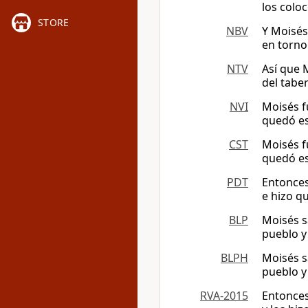
los coloc
STORE
NBV
Y Moisés
en torno
NTV
Así que 
del tabe
NVI
Moisés f
quedó es
CST
Moisés f
quedó es
PDT
Entonces
e hizo q
BLP
Moisés s
pueblo y 
BLPH
Moisés s
pueblo y 
RVA-2015
Entonces