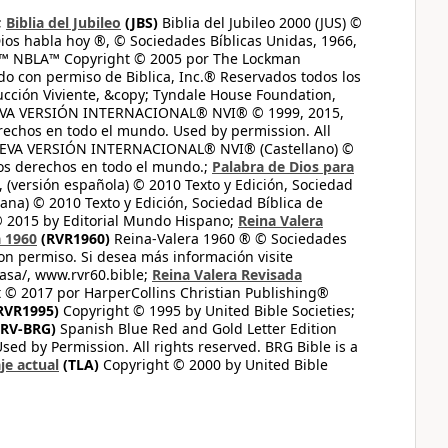
;
Biblia del Jubileo
(JBS)
Biblia del Jubileo 2000 (JUS) ©
ios habla hoy ®, © Sociedades Bíblicas Unidas, 1966,
s™ NBLA™ Copyright © 2005 por The Lockman
do con permiso de Biblica, Inc.® Reservados todos los
ucción Viviente, &copy; Tyndale House Foundation,
UEVA VERSIÓN INTERNACIONAL® NVI® © 1999, 2015,
erechos en todo el mundo. Used by permission. All
UEVA VERSIÓN INTERNACIONAL® NVI® (Castellano) ©
los derechos en todo el mundo.;
Palabra de Dios para
 (versión española) © 2010 Texto y Edición, Sociedad
ana) © 2010 Texto y Edición, Sociedad Bíblica de
© 2015 by Editorial Mundo Hispano;
Reina Valera
a 1960
(RVR1960)
Reina-Valera 1960 ® © Sociedades
on permiso. Si desea más información visite
casa/, www.rvr60.bible;
Reina Valera Revisada
 © 2017 por HarperCollins Christian Publishing®
RVR1995)
Copyright © 1995 by United Bible Societies;
RV-BRG)
Spanish Blue Red and Gold Letter Edition
ed by Permission. All rights reserved. BRG Bible is a
je actual
(TLA)
Copyright © 2000 by United Bible