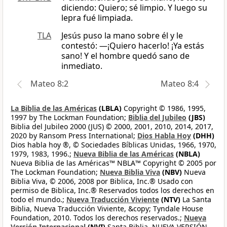
diciendo: Quiero; sé limpio. Y luego su
lepra fué limpiada.
TLA
Jesús puso la mano sobre él y le
contestó: —¡Quiero hacerlo! ¡Ya estás
sano! Y el hombre quedó sano de
inmediato.
Mateo 8:2
Mateo 8:4
La Biblia de las Américas
(LBLA)
Copyright © 1986, 1995,
1997 by The Lockman Foundation;
Biblia del Jubileo
(JBS)
Biblia del Jubileo 2000 (JUS) © 2000, 2001, 2010, 2014, 2017,
2020 by Ransom Press International;
Dios Habla Hoy
(DHH)
Dios habla hoy ®, © Sociedades Bíblicas Unidas, 1966, 1970,
1979, 1983, 1996.;
Nueva Biblia de las Américas
(NBLA)
Nueva Biblia de las Américas™ NBLA™ Copyright © 2005 por
The Lockman Foundation;
Nueva Biblia Viva
(NBV)
Nueva
Biblia Viva, © 2006, 2008 por Biblica, Inc.® Usado con
permiso de Biblica, Inc.® Reservados todos los derechos en
todo el mundo.;
Nueva Traducción Viviente
(NTV)
La Santa
Biblia, Nueva Traducción Viviente, &copy; Tyndale House
Foundation, 2010. Todos los derechos reservados.;
Nueva
Versión Internacional
(NVI)
Santa Biblia, NUEVA VERSIÓN