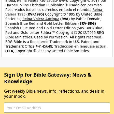
Biblia, Reina Valera Revisada® RVR® Copyright © 2017 por
HarperCollins Christian Publishing® Usado con permiso.
Reservados todos los derechos en todo el mundo.;
Reina-
Valera 1995
(RVR1995)
Copyright © 1995 by United Bible
Societies;
Reina-Valera Antigua
(RVA)
by Public Domain;
Spanish Blue Red and Gold Letter Edition
(SRV-BRG)
Spanish Blue Red and Gold Letter Edition (SRV-BRG) Blue
Red and Gold Letter Edition™ Copyright © 2012/2015 BRG
Bible Ministries. Used by Permission. All rights reserved.
BRG Bible is a Registered Trademark in U.S. Patent and
Trademark Office #4145648;
Traducción en lenguaje actual
(TLA)
Copyright © 2000 by United Bible Societies
Sign Up for Bible Gateway: News &
Knowledge
Get weekly Bible news, info, reflections, and deals in
your inbox.