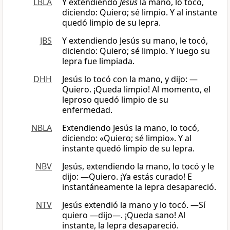
LBLA
Y extendiendo
Jesús
la mano, lo tocó,
diciendo: Quiero; sé limpio. Y al instante
quedó limpio de su lepra.
JBS
Y extendiendo Jesús su mano, le tocó,
diciendo: Quiero; sé limpio. Y luego su
lepra fue limpiada.
DHH
Jesús lo tocó con la mano, y dijo: —
Quiero. ¡Queda limpio! Al momento, el
leproso quedó limpio de su
enfermedad.
NBLA
Extendiendo Jesús la mano, lo tocó,
diciendo: «Quiero; sé limpio». Y al
instante quedó limpio de su lepra.
NBV
Jesús, extendiendo la mano, lo tocó y le
dijo: ―Quiero. ¡Ya estás curado! E
instantáneamente la lepra desapareció.
NTV
Jesús extendió la mano y lo tocó. —Sí
quiero —dijo—. ¡Queda sano! Al
instante, la lepra desapareció.