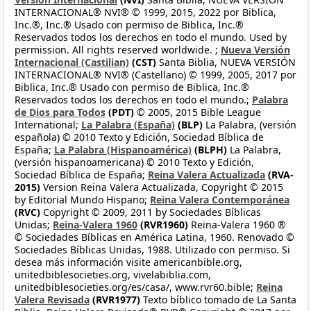
INTERNACIONAL® NVI® © 1999, 2015, 2022 por Biblica,
Inc.®, Inc.® Usado con permiso de Biblica, Inc.®
Reservados todos los derechos en todo el mundo. Used by
permission. All rights reserved worldwide. ;
Nueva Versión
Internacional (Castilian)
(CST)
Santa Biblia, NUEVA VERSIÓN
INTERNACIONAL® NVI® (Castellano) © 1999, 2005, 2017 por
Biblica, Inc.® Usado con permiso de Biblica, Inc.®
Reservados todos los derechos en todo el mundo.;
Palabra
de Dios para Todos
(PDT)
© 2005, 2015 Bible League
International;
La Palabra (España)
(BLP)
La Palabra, (versión
española) © 2010 Texto y Edición, Sociedad Bíblica de
España;
La Palabra (Hispanoamérica)
(BLPH)
La Palabra,
(versión hispanoamericana) © 2010 Texto y Edición,
Sociedad Bíblica de España;
Reina Valera Actualizada
(RVA-
2015)
Version Reina Valera Actualizada, Copyright © 2015
by Editorial Mundo Hispano;
Reina Valera Contemporánea
(RVC)
Copyright © 2009, 2011 by Sociedades Bíblicas
Unidas;
Reina-Valera 1960
(RVR1960)
Reina-Valera 1960 ®
© Sociedades Bíblicas en América Latina, 1960. Renovado ©
Sociedades Bíblicas Unidas, 1988. Utilizado con permiso. Si
desea más información visite americanbible.org,
unitedbiblesocieties.org, vivelabiblia.com,
unitedbiblesocieties.org/es/casa/, www.rvr60.bible;
Reina
Valera Revisada
(RVR1977)
Texto bíblico tomado de La Santa