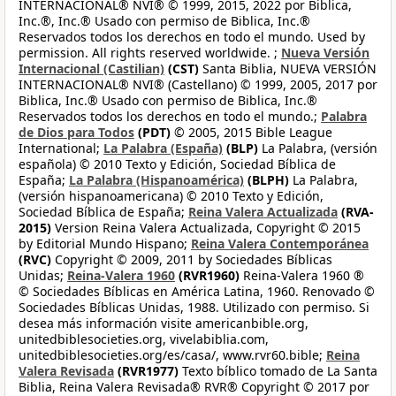
INTERNACIONAL® NVI® © 1999, 2015, 2022 por Biblica,
Inc.®, Inc.® Usado con permiso de Biblica, Inc.®
Reservados todos los derechos en todo el mundo. Used by
permission. All rights reserved worldwide. ;
Nueva Versión
Internacional (Castilian)
(CST)
Santa Biblia, NUEVA VERSIÓN
INTERNACIONAL® NVI® (Castellano) © 1999, 2005, 2017 por
Biblica, Inc.® Usado con permiso de Biblica, Inc.®
Reservados todos los derechos en todo el mundo.;
Palabra
de Dios para Todos
(PDT)
© 2005, 2015 Bible League
International;
La Palabra (España)
(BLP)
La Palabra, (versión
española) © 2010 Texto y Edición, Sociedad Bíblica de
España;
La Palabra (Hispanoamérica)
(BLPH)
La Palabra,
(versión hispanoamericana) © 2010 Texto y Edición,
Sociedad Bíblica de España;
Reina Valera Actualizada
(RVA-
2015)
Version Reina Valera Actualizada, Copyright © 2015
by Editorial Mundo Hispano;
Reina Valera Contemporánea
(RVC)
Copyright © 2009, 2011 by Sociedades Bíblicas
Unidas;
Reina-Valera 1960
(RVR1960)
Reina-Valera 1960 ®
© Sociedades Bíblicas en América Latina, 1960. Renovado ©
Sociedades Bíblicas Unidas, 1988. Utilizado con permiso. Si
desea más información visite americanbible.org,
unitedbiblesocieties.org, vivelabiblia.com,
unitedbiblesocieties.org/es/casa/, www.rvr60.bible;
Reina
Valera Revisada
(RVR1977)
Texto bíblico tomado de La Santa
Biblia, Reina Valera Revisada® RVR® Copyright © 2017 por