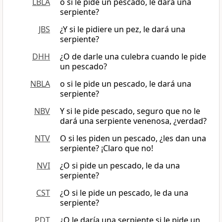
LBLA
o si le pide un pescado, le dará una
serpiente?
JBS
¿Y si le pidiere un pez, le dará una
serpiente?
DHH
¿O de darle una culebra cuando le pide
un pescado?
NBLA
o si le pide un pescado, le dará una
serpiente?
NBV
Y si le pide pescado, seguro que no le
dará una serpiente venenosa, ¿verdad?
NTV
O si les piden un pescado, ¿les dan una
serpiente? ¡Claro que no!
NVI
¿O si pide un pescado, le da una
serpiente?
CST
¿O si le pide un pescado, le da una
serpiente?
PDT
¿O le daría una serpiente si le pide un