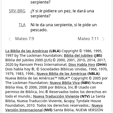
serpiente?
SRV-BRG
¿Y si
le
pidiere un pez, le dará una
serpiente?
TLA
Ni le da una serpiente, si le pide un
pescado.
Mateo 7:9
Mateo 7:11
La Biblia de las Américas
(LBLA)
Copyright © 1986, 1995,
1997 by The Lockman Foundation;
Biblia del Jubileo
(JBS)
Biblia del Jubileo 2000 (JUS) © 2000, 2001, 2010, 2014, 2017,
2020 by Ransom Press International;
Dios Habla Hoy
(DHH)
Dios habla hoy ®, © Sociedades Bíblicas Unidas, 1966, 1970,
1979, 1983, 1996.;
Nueva Biblia de las Américas
(NBLA)
Nueva Biblia de las Américas™ NBLA™ Copyright © 2005 por
The Lockman Foundation;
Nueva Biblia Viva
(NBV)
Nueva
Biblia Viva, © 2006, 2008 por Biblica, Inc.® Usado con
permiso de Biblica, Inc.® Reservados todos los derechos en
todo el mundo.;
Nueva Traducción Viviente
(NTV)
La Santa
Biblia, Nueva Traducción Viviente, &copy; Tyndale House
Foundation, 2010. Todos los derechos reservados.;
Nueva
Versión Internacional
(NVI)
Santa Biblia, NUEVA VERSIÓN