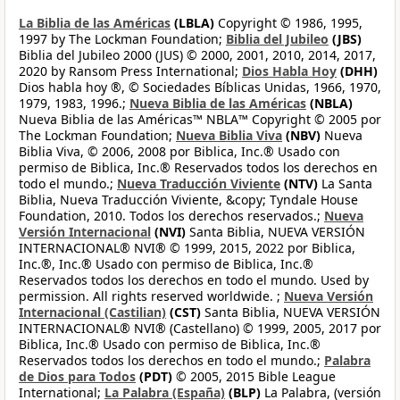
La Biblia de las Américas
(LBLA)
Copyright © 1986, 1995,
1997 by The Lockman Foundation;
Biblia del Jubileo
(JBS)
Biblia del Jubileo 2000 (JUS) © 2000, 2001, 2010, 2014, 2017,
2020 by Ransom Press International;
Dios Habla Hoy
(DHH)
Dios habla hoy ®, © Sociedades Bíblicas Unidas, 1966, 1970,
1979, 1983, 1996.;
Nueva Biblia de las Américas
(NBLA)
Nueva Biblia de las Américas™ NBLA™ Copyright © 2005 por
The Lockman Foundation;
Nueva Biblia Viva
(NBV)
Nueva
Biblia Viva, © 2006, 2008 por Biblica, Inc.® Usado con
permiso de Biblica, Inc.® Reservados todos los derechos en
todo el mundo.;
Nueva Traducción Viviente
(NTV)
La Santa
Biblia, Nueva Traducción Viviente, &copy; Tyndale House
Foundation, 2010. Todos los derechos reservados.;
Nueva
Versión Internacional
(NVI)
Santa Biblia, NUEVA VERSIÓN
INTERNACIONAL® NVI® © 1999, 2015, 2022 por Biblica,
Inc.®, Inc.® Usado con permiso de Biblica, Inc.®
Reservados todos los derechos en todo el mundo. Used by
permission. All rights reserved worldwide. ;
Nueva Versión
Internacional (Castilian)
(CST)
Santa Biblia, NUEVA VERSIÓN
INTERNACIONAL® NVI® (Castellano) © 1999, 2005, 2017 por
Biblica, Inc.® Usado con permiso de Biblica, Inc.®
Reservados todos los derechos en todo el mundo.;
Palabra
de Dios para Todos
(PDT)
© 2005, 2015 Bible League
International;
La Palabra (España)
(BLP)
La Palabra, (versión