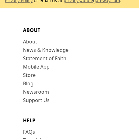
Privacy Policy
or email us at
privacy@biblegateway.com
.
ABOUT
About
News & Knowledge
Statement of Faith
Mobile App
Store
Blog
Newsroom
Support Us
HELP
FAQs