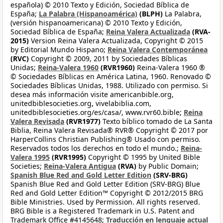
española) © 2010 Texto y Edición, Sociedad Bíblica de
España;
La Palabra (Hispanoamérica)
(BLPH)
La Palabra,
(versión hispanoamericana) © 2010 Texto y Edición,
Sociedad Bíblica de España;
Reina Valera Actualizada
(RVA-
2015)
Version Reina Valera Actualizada, Copyright © 2015
by Editorial Mundo Hispano;
Reina Valera Contemporánea
(RVC)
Copyright © 2009, 2011 by Sociedades Bíblicas
Unidas;
Reina-Valera 1960
(RVR1960)
Reina-Valera 1960 ®
© Sociedades Bíblicas en América Latina, 1960. Renovado ©
Sociedades Bíblicas Unidas, 1988. Utilizado con permiso. Si
desea más información visite americanbible.org,
unitedbiblesocieties.org, vivelabiblia.com,
unitedbiblesocieties.org/es/casa/, www.rvr60.bible;
Reina
Valera Revisada
(RVR1977)
Texto bíblico tomado de La Santa
Biblia, Reina Valera Revisada® RVR® Copyright © 2017 por
HarperCollins Christian Publishing® Usado con permiso.
Reservados todos los derechos en todo el mundo.;
Reina-
Valera 1995
(RVR1995)
Copyright © 1995 by United Bible
Societies;
Reina-Valera Antigua
(RVA)
by Public Domain;
Spanish Blue Red and Gold Letter Edition
(SRV-BRG)
Spanish Blue Red and Gold Letter Edition (SRV-BRG) Blue
Red and Gold Letter Edition™ Copyright © 2012/2015 BRG
Bible Ministries. Used by Permission. All rights reserved.
BRG Bible is a Registered Trademark in U.S. Patent and
Trademark Office #4145648;
Traducción en lenguaje actual