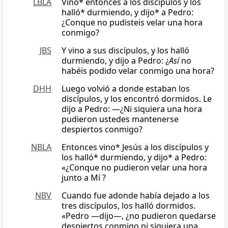
LBLA
Vino* entonces a los discípulos y los
halló* durmiendo, y dijo* a Pedro:
¿Conque no pudisteis velar una hora
conmigo?
JBS
Y vino a sus discípulos, y los halló
durmiendo, y dijo a Pedro: ¿
Así
no
habéis podido velar conmigo una hora?
DHH
Luego volvió a donde estaban los
discípulos, y los encontró dormidos. Le
dijo a Pedro: —¿Ni siquiera una hora
pudieron ustedes mantenerse
despiertos conmigo?
NBLA
Entonces vino* Jesús a los discípulos y
los halló* durmiendo, y dijo* a Pedro:
«¿Conque no pudieron velar una hora
junto a Mí ?
NBV
Cuando fue adonde había dejado a los
tres discípulos, los halló dormidos.
«Pedro —dijo—, ¿no pudieron quedarse
despiertos conmigo ni siquiera una