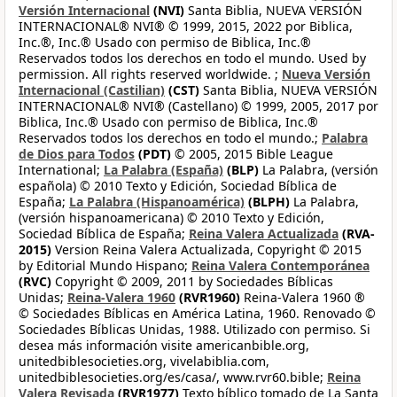
Versión Internacional
(NVI)
Santa Biblia, NUEVA VERSIÓN
INTERNACIONAL® NVI® © 1999, 2015, 2022 por Biblica,
Inc.®, Inc.® Usado con permiso de Biblica, Inc.®
Reservados todos los derechos en todo el mundo. Used by
permission. All rights reserved worldwide. ;
Nueva Versión
Internacional (Castilian)
(CST)
Santa Biblia, NUEVA VERSIÓN
INTERNACIONAL® NVI® (Castellano) © 1999, 2005, 2017 por
Biblica, Inc.® Usado con permiso de Biblica, Inc.®
Reservados todos los derechos en todo el mundo.;
Palabra
de Dios para Todos
(PDT)
© 2005, 2015 Bible League
International;
La Palabra (España)
(BLP)
La Palabra, (versión
española) © 2010 Texto y Edición, Sociedad Bíblica de
España;
La Palabra (Hispanoamérica)
(BLPH)
La Palabra,
(versión hispanoamericana) © 2010 Texto y Edición,
Sociedad Bíblica de España;
Reina Valera Actualizada
(RVA-
2015)
Version Reina Valera Actualizada, Copyright © 2015
by Editorial Mundo Hispano;
Reina Valera Contemporánea
(RVC)
Copyright © 2009, 2011 by Sociedades Bíblicas
Unidas;
Reina-Valera 1960
(RVR1960)
Reina-Valera 1960 ®
© Sociedades Bíblicas en América Latina, 1960. Renovado ©
Sociedades Bíblicas Unidas, 1988. Utilizado con permiso. Si
desea más información visite americanbible.org,
unitedbiblesocieties.org, vivelabiblia.com,
unitedbiblesocieties.org/es/casa/, www.rvr60.bible;
Reina
Valera Revisada
(RVR1977)
Texto bíblico tomado de La Santa