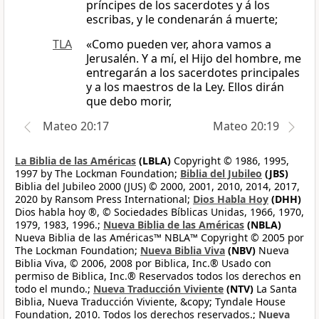
príncipes de los sacerdotes y á los
escribas, y le condenarán á muerte;
TLA
«Como pueden ver, ahora vamos a
Jerusalén. Y a mí, el Hijo del hombre, me
entregarán a los sacerdotes principales
y a los maestros de la Ley. Ellos dirán
que debo morir,
Mateo 20:17
Mateo 20:19
La Biblia de las Américas
(LBLA)
Copyright © 1986, 1995,
1997 by The Lockman Foundation;
Biblia del Jubileo
(JBS)
Biblia del Jubileo 2000 (JUS) © 2000, 2001, 2010, 2014, 2017,
2020 by Ransom Press International;
Dios Habla Hoy
(DHH)
Dios habla hoy ®, © Sociedades Bíblicas Unidas, 1966, 1970,
1979, 1983, 1996.;
Nueva Biblia de las Américas
(NBLA)
Nueva Biblia de las Américas™ NBLA™ Copyright © 2005 por
The Lockman Foundation;
Nueva Biblia Viva
(NBV)
Nueva
Biblia Viva, © 2006, 2008 por Biblica, Inc.® Usado con
permiso de Biblica, Inc.® Reservados todos los derechos en
todo el mundo.;
Nueva Traducción Viviente
(NTV)
La Santa
Biblia, Nueva Traducción Viviente, &copy; Tyndale House
Foundation, 2010. Todos los derechos reservados.;
Nueva