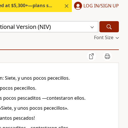
300+—plans start under $6/month.
LOG IN/SIGN UP
ional Version (NIV)
Font Size
: Siete, y unos pocos pececillos.
 pocos pececillos.
s pocos pescaditos —contestaron ellos.
Siete, y unos pocos pececillos».
uantos pescados!