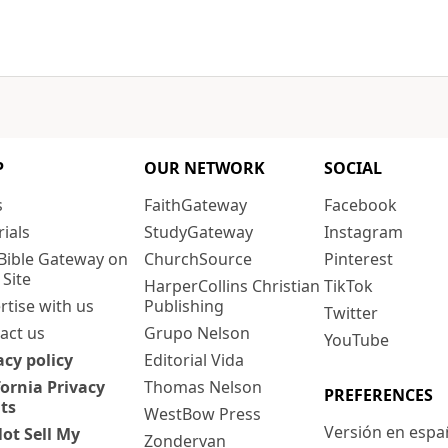
P
OUR NETWORK
SOCIAL
s
FaithGateway
Facebook
rials
StudyGateway
Instagram
Bible Gateway on
ChurchSource
Pinterest
 Site
HarperCollins Christian
TikTok
rtise with us
Publishing
Twitter
act us
Grupo Nelson
YouTube
acy policy
Editorial Vida
fornia Privacy
Thomas Nelson
PREFERENCES
ts
WestBow Press
Versión en espa
ot Sell My
Zondervan