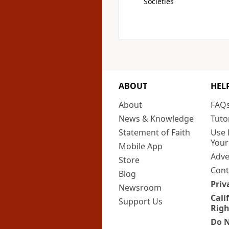
Societies
ABOUT
HEL
About
FAQ
News & Knowledge
Tuto
Statement of Faith
Use 
Your
Mobile App
Adve
Store
Cont
Blog
Priv
Newsroom
Cali
Support Us
Righ
Do N