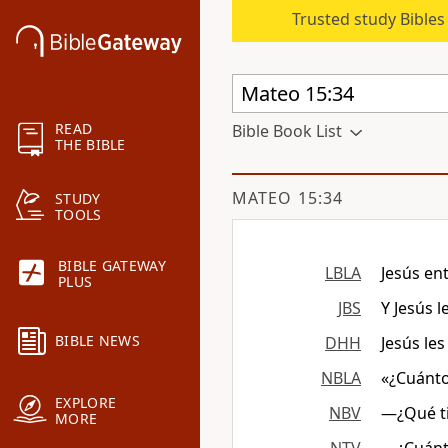
Trusted study Bible
READ
Bible Book List
THE BIBLE
MATEO 15:34
STUDY
TOOLS
BIBLE GATEWAY
LBLA
Jesús ent
PLUS
JBS
Y Jesús l
BIBLE NEWS
DHH
Jesús le
NBLA
«¿Cuánto
EXPLORE
NBV
―¿Qué ti
MORE