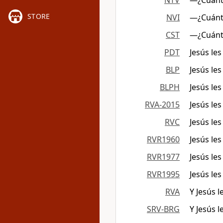
NTV
—¿Cuánto
STORE
NVI
—¿Cuánto
CST
―¿Cuánto
PDT
Jesús le
BLP
Jesús le
BLPH
Jesús le
RVA-2015
Jesús le
RVC
Jesús le
RVR1960
Jesús les
RVR1977
Jesús les
RVR1995
Jesús le
RVA
Y Jesús l
SRV-BRG
Y Jesús l