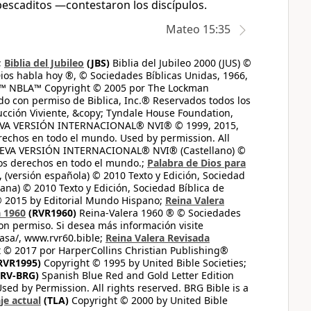
escaditos —contestaron los discípulos.
Mateo 15:35
;
Biblia del Jubileo
(JBS)
Biblia del Jubileo 2000 (JUS) ©
ios habla hoy ®, © Sociedades Bíblicas Unidas, 1966,
s™ NBLA™ Copyright © 2005 por The Lockman
do con permiso de Biblica, Inc.® Reservados todos los
ucción Viviente, &copy; Tyndale House Foundation,
UEVA VERSIÓN INTERNACIONAL® NVI® © 1999, 2015,
erechos en todo el mundo. Used by permission. All
UEVA VERSIÓN INTERNACIONAL® NVI® (Castellano) ©
los derechos en todo el mundo.;
Palabra de Dios para
 (versión española) © 2010 Texto y Edición, Sociedad
ana) © 2010 Texto y Edición, Sociedad Bíblica de
© 2015 by Editorial Mundo Hispano;
Reina Valera
a 1960
(RVR1960)
Reina-Valera 1960 ® © Sociedades
on permiso. Si desea más información visite
casa/, www.rvr60.bible;
Reina Valera Revisada
 © 2017 por HarperCollins Christian Publishing®
RVR1995)
Copyright © 1995 by United Bible Societies;
RV-BRG)
Spanish Blue Red and Gold Letter Edition
ed by Permission. All rights reserved. BRG Bible is a
je actual
(TLA)
Copyright © 2000 by United Bible