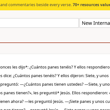
s and commentaries beside every verse.
70+ resources valued at $5,
New Internat
onces les dijo*: ¿Cuántos panes tenéis? Y ellos respondieron
es dice: ¿Cuántos panes tenéis? Y ellos dijeron: Siete, y unos
s preguntó: —¿Cuántos panes tienen ustedes? —Siete, y uno
s panes tienen?», les preguntó* Jesús. Ellos respondieron: «
enen ahora? —les preguntó Jesús. ―¡Siete panes y unos c