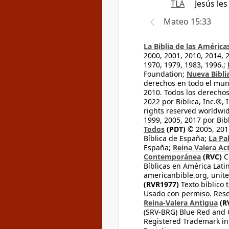
TLA
Jesús le
Mateo 15:33
La Biblia de las América
2000, 2001, 2010, 2014, 
1970, 1979, 1983, 1996.;
Foundation;
Nueva Bibli
derechos en todo el mu
2010. Todos los derecho
2022 por Biblica, Inc.®,
rights reserved worldwid
1999, 2005, 2017 por Bib
Todos
(PDT)
© 2005, 2015
Bíblica de España;
La Pa
España;
Reina Valera Ac
Contemporánea
(RVC)
C
Bíblicas en América Lati
americanbible.org, unite
(RVR1977)
Texto bíblico 
Usado con permiso. Rese
Reina-Valera Antigua
(R
(SRV-BRG) Blue Red and G
Registered Trademark in