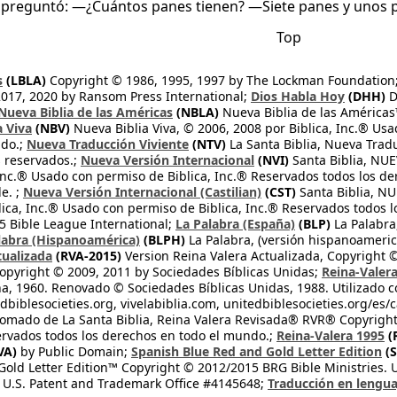
s preguntó: —¿Cuántos panes tienen? —Siete panes y unos p
Top
s
(LBLA)
Copyright © 1986, 1995, 1997 by The Lockman Foundation
2017, 2020 by Ransom Press International;
Dios Habla Hoy
(DHH)
D
Nueva Biblia de las Américas
(NBLA)
Nueva Biblia de las América
a Viva
(NBV)
Nueva Biblia Viva, © 2006, 2008 por Biblica, Inc.® Usa
ndo.;
Nueva Traducción Viviente
(NTV)
La Santa Biblia, Nueva Trad
s reservados.;
Nueva Versión Internacional
(NVI)
Santa Biblia, N
 Inc.® Usado con permiso de Biblica, Inc.® Reservados todos los d
e. ;
Nueva Versión Internacional (Castilian)
(CST)
Santa Biblia, N
lica, Inc.® Usado con permiso de Biblica, Inc.® Reservados todos 
 Bible League International;
La Palabra (España)
(BLP)
La Palabra,
labra (Hispanoamérica)
(BLPH)
La Palabra, (versión hispanoameric
tualizada
(RVA-2015)
Version Reina Valera Actualizada, Copyright 
opyright © 2009, 2011 by Sociedades Bíblicas Unidas;
Reina-Valer
na, 1960. Renovado © Sociedades Bíblicas Unidas, 1988. Utilizado c
dbiblesocieties.org, vivelabiblia.com, unitedbiblesocieties.org/es/
tomado de La Santa Biblia, Reina Valera Revisada® RVR® Copyright
rvados todos los derechos en todo el mundo.;
Reina-Valera 1995
(
VA)
by Public Domain;
Spanish Blue Red and Gold Letter Edition
(S
old Letter Edition™ Copyright © 2012/2015 BRG Bible Ministries. Us
 U.S. Patent and Trademark Office #4145648;
Traducción en lengua