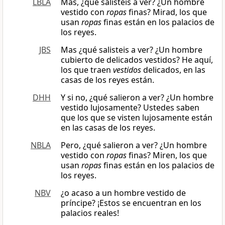
LBLA
Mas, ¿qué salisteis a ver? ¿Un hombre
vestido con
ropas
finas? Mirad, los que
usan
ropas
finas están en los palacios de
los reyes.
JBS
Mas ¿qué salisteis a ver? ¿Un hombre
cubierto de delicados vestidos? He aquí,
los que traen
vestidos
delicados, en las
casas de los reyes están.
DHH
Y si no, ¿qué salieron a ver? ¿Un hombre
vestido lujosamente? Ustedes saben
que los que se visten lujosamente están
en las casas de los reyes.
NBLA
Pero, ¿qué salieron a ver? ¿Un hombre
vestido con
ropas
finas? Miren, los que
usan
ropas
finas están en los palacios de
los reyes.
NBV
¿o acaso a un hombre vestido de
príncipe? ¡Estos se encuentran en los
palacios reales!