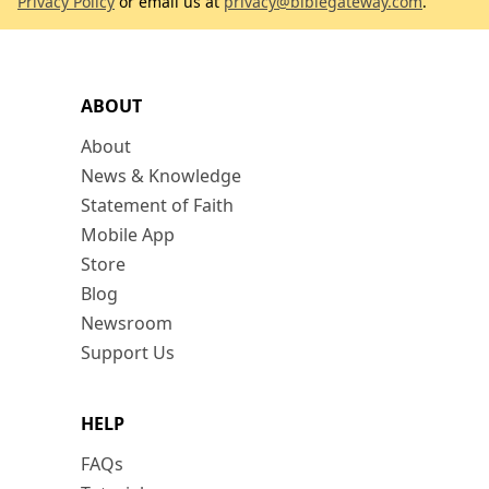
Privacy Policy
or email us at
privacy@biblegateway.com
.
ABOUT
About
News & Knowledge
Statement of Faith
Mobile App
Store
Blog
Newsroom
Support Us
HELP
FAQs