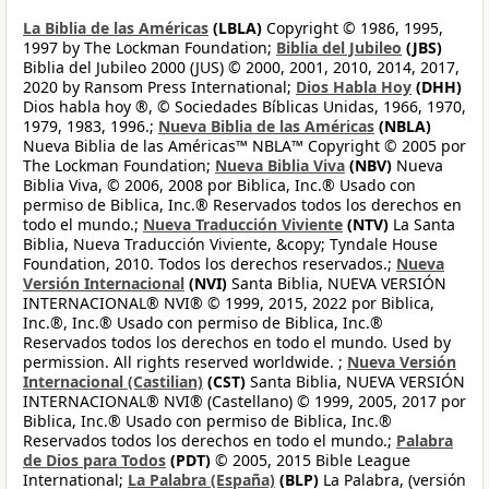
La Biblia de las Américas
(LBLA)
Copyright © 1986, 1995,
1997 by The Lockman Foundation;
Biblia del Jubileo
(JBS)
Biblia del Jubileo 2000 (JUS) © 2000, 2001, 2010, 2014, 2017,
2020 by Ransom Press International;
Dios Habla Hoy
(DHH)
Dios habla hoy ®, © Sociedades Bíblicas Unidas, 1966, 1970,
1979, 1983, 1996.;
Nueva Biblia de las Américas
(NBLA)
Nueva Biblia de las Américas™ NBLA™ Copyright © 2005 por
The Lockman Foundation;
Nueva Biblia Viva
(NBV)
Nueva
Biblia Viva, © 2006, 2008 por Biblica, Inc.® Usado con
permiso de Biblica, Inc.® Reservados todos los derechos en
todo el mundo.;
Nueva Traducción Viviente
(NTV)
La Santa
Biblia, Nueva Traducción Viviente, &copy; Tyndale House
Foundation, 2010. Todos los derechos reservados.;
Nueva
Versión Internacional
(NVI)
Santa Biblia, NUEVA VERSIÓN
INTERNACIONAL® NVI® © 1999, 2015, 2022 por Biblica,
Inc.®, Inc.® Usado con permiso de Biblica, Inc.®
Reservados todos los derechos en todo el mundo. Used by
permission. All rights reserved worldwide. ;
Nueva Versión
Internacional (Castilian)
(CST)
Santa Biblia, NUEVA VERSIÓN
INTERNACIONAL® NVI® (Castellano) © 1999, 2005, 2017 por
Biblica, Inc.® Usado con permiso de Biblica, Inc.®
Reservados todos los derechos en todo el mundo.;
Palabra
de Dios para Todos
(PDT)
© 2005, 2015 Bible League
International;
La Palabra (España)
(BLP)
La Palabra, (versión