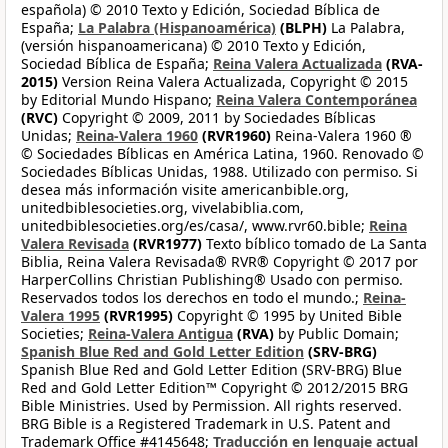
española) © 2010 Texto y Edición, Sociedad Bíblica de
España;
La Palabra (Hispanoamérica)
(BLPH)
La Palabra,
(versión hispanoamericana) © 2010 Texto y Edición,
Sociedad Bíblica de España;
Reina Valera Actualizada
(RVA-
2015)
Version Reina Valera Actualizada, Copyright © 2015
by Editorial Mundo Hispano;
Reina Valera Contemporánea
(RVC)
Copyright © 2009, 2011 by Sociedades Bíblicas
Unidas;
Reina-Valera 1960
(RVR1960)
Reina-Valera 1960 ®
© Sociedades Bíblicas en América Latina, 1960. Renovado ©
Sociedades Bíblicas Unidas, 1988. Utilizado con permiso. Si
desea más información visite americanbible.org,
unitedbiblesocieties.org, vivelabiblia.com,
unitedbiblesocieties.org/es/casa/, www.rvr60.bible;
Reina
Valera Revisada
(RVR1977)
Texto bíblico tomado de La Santa
Biblia, Reina Valera Revisada® RVR® Copyright © 2017 por
HarperCollins Christian Publishing® Usado con permiso.
Reservados todos los derechos en todo el mundo.;
Reina-
Valera 1995
(RVR1995)
Copyright © 1995 by United Bible
Societies;
Reina-Valera Antigua
(RVA)
by Public Domain;
Spanish Blue Red and Gold Letter Edition
(SRV-BRG)
Spanish Blue Red and Gold Letter Edition (SRV-BRG) Blue
Red and Gold Letter Edition™ Copyright © 2012/2015 BRG
Bible Ministries. Used by Permission. All rights reserved.
BRG Bible is a Registered Trademark in U.S. Patent and
Trademark Office #4145648;
Traducción en lenguaje actual