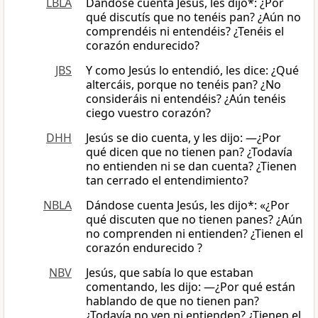
LBLA
Dándose cuenta Jesús, les dijo*: ¿Por
qué discutís que no tenéis pan? ¿Aún no
comprendéis ni entendéis? ¿Tenéis el
corazón endurecido?
JBS
Y como Jesús lo entendió, les dice: ¿Qué
altercáis, porque no tenéis pan? ¿No
consideráis ni entendéis? ¿Aún tenéis
ciego vuestro corazón?
DHH
Jesús se dio cuenta, y les dijo: —¿Por
qué dicen que no tienen pan? ¿Todavía
no entienden ni se dan cuenta? ¿Tienen
tan cerrado el entendimiento?
NBLA
Dándose cuenta Jesús, les dijo*: «¿Por
qué discuten que no tienen panes? ¿Aún
no comprenden ni entienden? ¿Tienen el
corazón endurecido ?
NBV
Jesús, que sabía lo que estaban
comentando, les dijo: ―¿Por qué están
hablando de que no tienen pan?
¿Todavía no ven ni entienden? ¿Tienen el