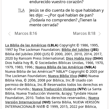
endurecido vuestro corazón?
TLA
Jesús se dio cuenta de lo que hablaban y
les dijo: —¿Por qué hablan de pan?
¿Todavía no comprenden? ¿Tienen la
mente cerrada?
Marcos 8:16
Marcos 8:18
La Biblia de las Américas
(LBLA)
Copyright © 1986, 1995,
1997 by The Lockman Foundation;
Biblia del Jubileo
(JBS)
Biblia del Jubileo 2000 (JUS) © 2000, 2001, 2010, 2014, 2017,
2020 by Ransom Press International;
Dios Habla Hoy
(DHH)
Dios habla hoy ®, © Sociedades Bíblicas Unidas, 1966, 1970,
1979, 1983, 1996.;
Nueva Biblia de las Américas
(NBLA)
Nueva Biblia de las Américas™ NBLA™ Copyright © 2005 por
The Lockman Foundation;
Nueva Biblia Viva
(NBV)
Nueva
Biblia Viva, © 2006, 2008 por Biblica, Inc.® Usado con
permiso de Biblica, Inc.® Reservados todos los derechos en
todo el mundo.;
Nueva Traducción Viviente
(NTV)
La Santa
Biblia, Nueva Traducción Viviente, &copy; Tyndale House
Foundation, 2010. Todos los derechos reservados.;
Nueva
Versión Internacional
(NVI)
Santa Biblia, NUEVA VERSIÓN
INTERNACIONAL® NVI® © 1999, 2015, 2022 por Biblica,