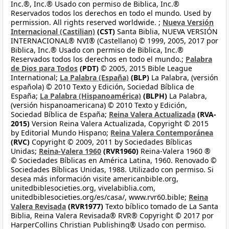
Inc.®, Inc.® Usado con permiso de Biblica, Inc.®
Reservados todos los derechos en todo el mundo. Used by
permission. All rights reserved worldwide. ;
Nueva Versión
Internacional (Castilian)
(CST)
Santa Biblia, NUEVA VERSIÓN
INTERNACIONAL® NVI® (Castellano) © 1999, 2005, 2017 por
Biblica, Inc.® Usado con permiso de Biblica, Inc.®
Reservados todos los derechos en todo el mundo.;
Palabra
de Dios para Todos
(PDT)
© 2005, 2015 Bible League
International;
La Palabra (España)
(BLP)
La Palabra, (versión
española) © 2010 Texto y Edición, Sociedad Bíblica de
España;
La Palabra (Hispanoamérica)
(BLPH)
La Palabra,
(versión hispanoamericana) © 2010 Texto y Edición,
Sociedad Bíblica de España;
Reina Valera Actualizada
(RVA-
2015)
Version Reina Valera Actualizada, Copyright © 2015
by Editorial Mundo Hispano;
Reina Valera Contemporánea
(RVC)
Copyright © 2009, 2011 by Sociedades Bíblicas
Unidas;
Reina-Valera 1960
(RVR1960)
Reina-Valera 1960 ®
© Sociedades Bíblicas en América Latina, 1960. Renovado ©
Sociedades Bíblicas Unidas, 1988. Utilizado con permiso. Si
desea más información visite americanbible.org,
unitedbiblesocieties.org, vivelabiblia.com,
unitedbiblesocieties.org/es/casa/, www.rvr60.bible;
Reina
Valera Revisada
(RVR1977)
Texto bíblico tomado de La Santa
Biblia, Reina Valera Revisada® RVR® Copyright © 2017 por
HarperCollins Christian Publishing® Usado con permiso.