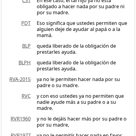
CST
En ese caso, el tal hijo ya no está
obligado a hacer nada por su padre ni
por su madre.
PDT
Eso significa que ustedes permiten que
alguien deje de ayudar al papá o a la
mamá.
BLP
queda liberado de la obligación de
prestarles ayuda.
BLPH
queda liberado de la obligación de
prestarles ayuda.
RVA-2015
ya no le permiten hacer nada por su
padre o su madre.
RVC
y con eso ustedes ya no permiten que
nadie ayude más a su padre o a su
madre.
RVR1960
y no le dejáis hacer más por su padre o
por su madre,
RVR1977
ya no le permitís hacer nada en favor