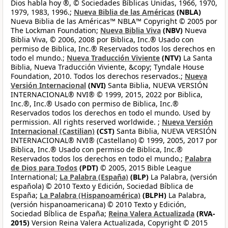
Dios habla hoy ®, © Sociedades Bíblicas Unidas, 1966, 1970,
1979, 1983, 1996.;
Nueva Biblia de las Américas
(NBLA)
Nueva Biblia de las Américas™ NBLA™ Copyright © 2005 por
The Lockman Foundation;
Nueva Biblia Viva
(NBV)
Nueva
Biblia Viva, © 2006, 2008 por Biblica, Inc.® Usado con
permiso de Biblica, Inc.® Reservados todos los derechos en
todo el mundo.;
Nueva Traducción Viviente
(NTV)
La Santa
Biblia, Nueva Traducción Viviente, &copy; Tyndale House
Foundation, 2010. Todos los derechos reservados.;
Nueva
Versión Internacional
(NVI)
Santa Biblia, NUEVA VERSIÓN
INTERNACIONAL® NVI® © 1999, 2015, 2022 por Biblica,
Inc.®, Inc.® Usado con permiso de Biblica, Inc.®
Reservados todos los derechos en todo el mundo. Used by
permission. All rights reserved worldwide. ;
Nueva Versión
Internacional (Castilian)
(CST)
Santa Biblia, NUEVA VERSIÓN
INTERNACIONAL® NVI® (Castellano) © 1999, 2005, 2017 por
Biblica, Inc.® Usado con permiso de Biblica, Inc.®
Reservados todos los derechos en todo el mundo.;
Palabra
de Dios para Todos
(PDT)
© 2005, 2015 Bible League
International;
La Palabra (España)
(BLP)
La Palabra, (versión
española) © 2010 Texto y Edición, Sociedad Bíblica de
España;
La Palabra (Hispanoamérica)
(BLPH)
La Palabra,
(versión hispanoamericana) © 2010 Texto y Edición,
Sociedad Bíblica de España;
Reina Valera Actualizada
(RVA-
2015)
Version Reina Valera Actualizada, Copyright © 2015