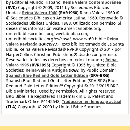
by Editorial Mundo Hispano;
Reina Valera Contemporánea
(RVC)
Copyright © 2009, 2011 by Sociedades Bíblicas
Unidas;
Reina-Valera 1960
(RVR1960)
Reina-Valera 1960 ®
© Sociedades Bíblicas en América Latina, 1960. Renovado ©
Sociedades Bíblicas Unidas, 1988. Utilizado con permiso. Si
desea más información visite americanbible.org,
unitedbiblesocieties.org, vivelabiblia.com,
unitedbiblesocieties.org/es/casa/, www.rvr60.bible;
Reina
Valera Revisada
(RVR1977)
Texto bíblico tomado de La Santa
Biblia, Reina Valera Revisada® RVR® Copyright © 2017 por
HarperCollins Christian Publishing® Usado con permiso.
Reservados todos los derechos en todo el mundo.;
Reina-
Valera 1995
(RVR1995)
Copyright © 1995 by United Bible
Societies;
Reina-Valera Antigua
(RVA)
by Public Domain;
Spanish Blue Red and Gold Letter Edition
(SRV-BRG)
Spanish Blue Red and Gold Letter Edition (SRV-BRG) Blue
Red and Gold Letter Edition™ Copyright © 2012/2015 BRG
Bible Ministries. Used by Permission. All rights reserved.
BRG Bible is a Registered Trademark in U.S. Patent and
Trademark Office #4145648;
Traducción en lenguaje actual
(TLA)
Copyright © 2000 by United Bible Societies