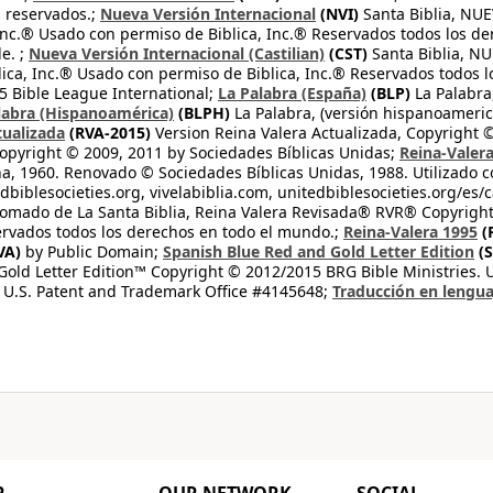
s reservados.;
Nueva Versión Internacional
(NVI)
Santa Biblia, N
 Inc.® Usado con permiso de Biblica, Inc.® Reservados todos los d
e. ;
Nueva Versión Internacional (Castilian)
(CST)
Santa Biblia, N
lica, Inc.® Usado con permiso de Biblica, Inc.® Reservados todos 
 Bible League International;
La Palabra (España)
(BLP)
La Palabra,
labra (Hispanoamérica)
(BLPH)
La Palabra, (versión hispanoameric
tualizada
(RVA-2015)
Version Reina Valera Actualizada, Copyright 
opyright © 2009, 2011 by Sociedades Bíblicas Unidas;
Reina-Valer
na, 1960. Renovado © Sociedades Bíblicas Unidas, 1988. Utilizado c
dbiblesocieties.org, vivelabiblia.com, unitedbiblesocieties.org/es/
tomado de La Santa Biblia, Reina Valera Revisada® RVR® Copyright
rvados todos los derechos en todo el mundo.;
Reina-Valera 1995
(
VA)
by Public Domain;
Spanish Blue Red and Gold Letter Edition
(S
old Letter Edition™ Copyright © 2012/2015 BRG Bible Ministries. Us
 U.S. Patent and Trademark Office #4145648;
Traducción en lengua