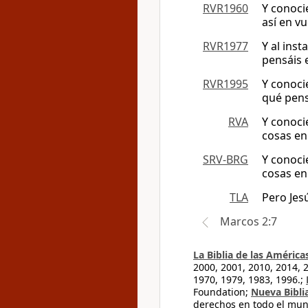
RVR1960
Y conoci
así en v
RVR1977
Y al ins
pensáis 
RVR1995
Y conoci
qué pens
RVA
Y conoci
cosas en
SRV-BRG
Y conoci
cosas en
TLA
Pero Jes
Marcos 2:7
La Biblia de las América
2000, 2001, 2010, 2014, 
1970, 1979, 1983, 1996.;
Foundation;
Nueva Bibli
derechos en todo el mu