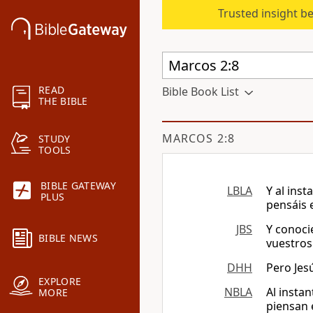
Trusted insight b
READ
Bible Book List
THE BIBLE
MARCOS 2:8
STUDY
TOOLS
BIBLE GATEWAY
LBLA
Y al ins
PLUS
pensáis 
JBS
Y conoci
BIBLE NEWS
vuestros
DHH
Pero Jes
EXPLORE
NBLA
Al insta
MORE
piensan 