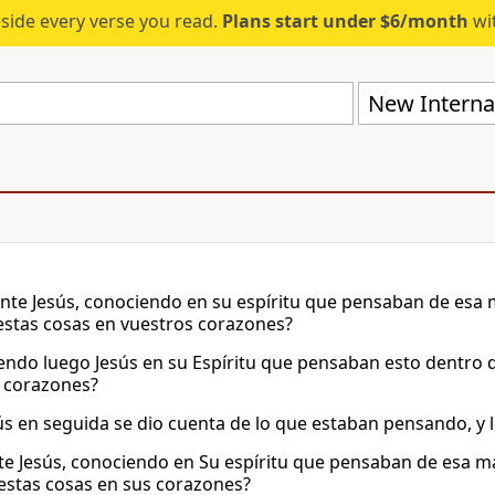
eside every verse you read.
Plans start under $6/month
wit
New Internat
tante Jesús, conociendo en su espíritu que pensaban de esa 
estas cosas en vuestros corazones?
endo luego Jesús en su Espíritu que pensaban esto dentro de 
 corazones?
ús en seguida se dio cuenta de lo que estaban pensando, y 
nte Jesús, conociendo en Su espíritu que pensaban de esa ma
estas cosas en sus corazones?