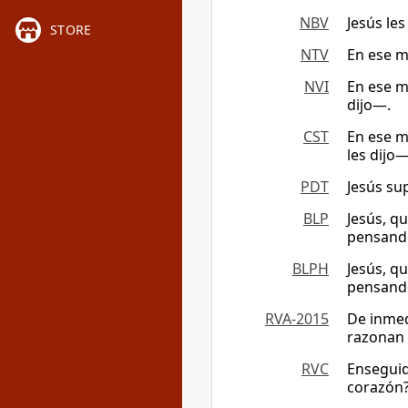
NBV
Jesús le
STORE
NTV
En ese m
NVI
En ese m
dijo—.
CST
En ese m
les dijo—
PDT
Jesús su
BLP
Jesús, q
pensand
BLPH
Jesús, q
pensand
RVA-2015
De inmed
razonan 
RVC
Enseguid
corazón