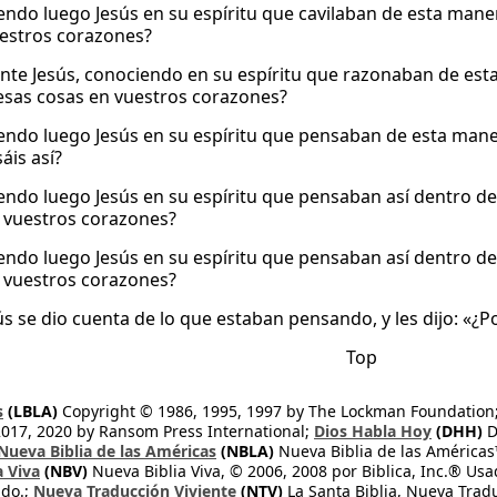
endo luego Jesús en su espíritu que cavilaban de esta manera
uestros corazones?
tante Jesús, conociendo en su espíritu que razonaban de est
esas cosas en vuestros corazones?
endo luego Jesús en su espíritu que pensaban de esta mane
áis así?
endo luego Jesús en su espíritu que pensaban así dentro de 
 vuestros corazones?
endo luego Jesús en su espíritu que pensaban así dentro de 
 vuestros corazones?
ús se dio cuenta de lo que estaban pensando, y les dijo: «¿P
Top
s
(LBLA)
Copyright © 1986, 1995, 1997 by The Lockman Foundation
2017, 2020 by Ransom Press International;
Dios Habla Hoy
(DHH)
D
Nueva Biblia de las Américas
(NBLA)
Nueva Biblia de las América
a Viva
(NBV)
Nueva Biblia Viva, © 2006, 2008 por Biblica, Inc.® Usa
ndo.;
Nueva Traducción Viviente
(NTV)
La Santa Biblia, Nueva Trad