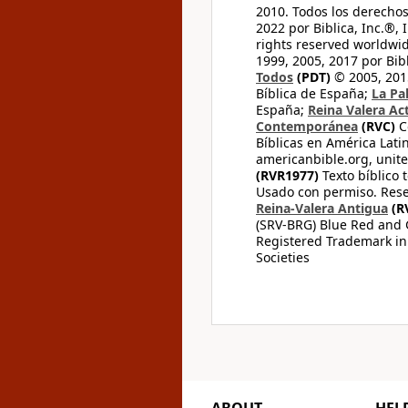
2010. Todos los derecho
2022 por Biblica, Inc.®,
rights reserved worldwid
1999, 2005, 2017 por Bib
Todos
(PDT)
© 2005, 2015
Bíblica de España;
La Pa
España;
Reina Valera Ac
Contemporánea
(RVC)
C
Bíblicas en América Lati
americanbible.org, unite
(RVR1977)
Texto bíblico 
Usado con permiso. Rese
Reina-Valera Antigua
(R
(SRV-BRG) Blue Red and G
Registered Trademark in
Societies