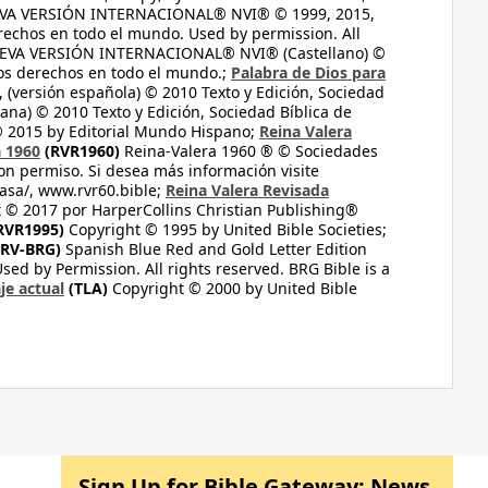
UEVA VERSIÓN INTERNACIONAL® NVI® © 1999, 2015,
erechos en todo el mundo. Used by permission. All
UEVA VERSIÓN INTERNACIONAL® NVI® (Castellano) ©
los derechos en todo el mundo.;
Palabra de Dios para
 (versión española) © 2010 Texto y Edición, Sociedad
ana) © 2010 Texto y Edición, Sociedad Bíblica de
© 2015 by Editorial Mundo Hispano;
Reina Valera
a 1960
(RVR1960)
Reina-Valera 1960 ® © Sociedades
on permiso. Si desea más información visite
casa/, www.rvr60.bible;
Reina Valera Revisada
 © 2017 por HarperCollins Christian Publishing®
RVR1995)
Copyright © 1995 by United Bible Societies;
RV-BRG)
Spanish Blue Red and Gold Letter Edition
ed by Permission. All rights reserved. BRG Bible is a
je actual
(TLA)
Copyright © 2000 by United Bible
Sign Up for Bible Gateway: News