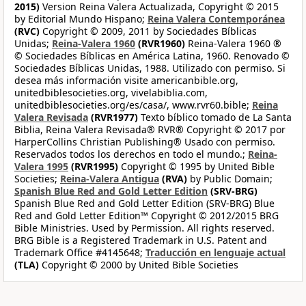
2015)
Version Reina Valera Actualizada, Copyright © 2015
by Editorial Mundo Hispano;
Reina Valera Contemporánea
(RVC)
Copyright © 2009, 2011 by Sociedades Bíblicas
Unidas;
Reina-Valera 1960
(RVR1960)
Reina-Valera 1960 ®
© Sociedades Bíblicas en América Latina, 1960. Renovado ©
Sociedades Bíblicas Unidas, 1988. Utilizado con permiso. Si
desea más información visite americanbible.org,
unitedbiblesocieties.org, vivelabiblia.com,
unitedbiblesocieties.org/es/casa/, www.rvr60.bible;
Reina
Valera Revisada
(RVR1977)
Texto bíblico tomado de La Santa
Biblia, Reina Valera Revisada® RVR® Copyright © 2017 por
HarperCollins Christian Publishing® Usado con permiso.
Reservados todos los derechos en todo el mundo.;
Reina-
Valera 1995
(RVR1995)
Copyright © 1995 by United Bible
Societies;
Reina-Valera Antigua
(RVA)
by Public Domain;
Spanish Blue Red and Gold Letter Edition
(SRV-BRG)
Spanish Blue Red and Gold Letter Edition (SRV-BRG) Blue
Red and Gold Letter Edition™ Copyright © 2012/2015 BRG
Bible Ministries. Used by Permission. All rights reserved.
BRG Bible is a Registered Trademark in U.S. Patent and
Trademark Office #4145648;
Traducción en lenguaje actual
(TLA)
Copyright © 2000 by United Bible Societies