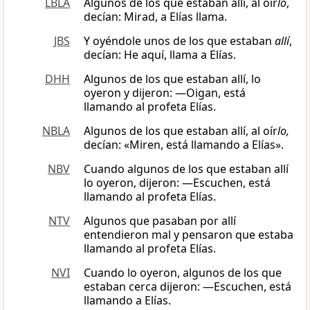
LBLA
Algunos de los que estaban allí, al oír
lo
,
decían: Mirad, a Elías llama.
JBS
Y oyéndole unos de los que estaban
allí
,
decían: He aquí, llama a Elías.
DHH
Algunos de los que estaban allí, lo
oyeron y dijeron: —Oigan, está
llamando al profeta Elías.
NBLA
Algunos de los que estaban allí, al oír
lo,
decían: «Miren, está llamando a Elías».
NBV
Cuando algunos de los que estaban allí
lo oyeron, dijeron: ―Escuchen, está
llamando al profeta Elías.
NTV
Algunos que pasaban por allí
entendieron mal y pensaron que estaba
llamando al profeta Elías.
NVI
Cuando lo oyeron, algunos de los que
estaban cerca dijeron: —Escuchen, está
llamando a Elías.