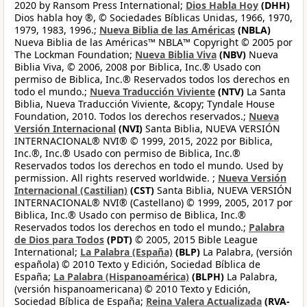
2020 by Ransom Press International;
Dios Habla Hoy
(DHH)
Dios habla hoy ®, © Sociedades Bíblicas Unidas, 1966, 1970,
1979, 1983, 1996.;
Nueva Biblia de las Américas
(NBLA)
Nueva Biblia de las Américas™ NBLA™ Copyright © 2005 por
The Lockman Foundation;
Nueva Biblia Viva
(NBV)
Nueva
Biblia Viva, © 2006, 2008 por Biblica, Inc.® Usado con
permiso de Biblica, Inc.® Reservados todos los derechos en
todo el mundo.;
Nueva Traducción Viviente
(NTV)
La Santa
Biblia, Nueva Traducción Viviente, &copy; Tyndale House
Foundation, 2010. Todos los derechos reservados.;
Nueva
Versión Internacional
(NVI)
Santa Biblia, NUEVA VERSIÓN
INTERNACIONAL® NVI® © 1999, 2015, 2022 por Biblica,
Inc.®, Inc.® Usado con permiso de Biblica, Inc.®
Reservados todos los derechos en todo el mundo. Used by
permission. All rights reserved worldwide. ;
Nueva Versión
Internacional (Castilian)
(CST)
Santa Biblia, NUEVA VERSIÓN
INTERNACIONAL® NVI® (Castellano) © 1999, 2005, 2017 por
Biblica, Inc.® Usado con permiso de Biblica, Inc.®
Reservados todos los derechos en todo el mundo.;
Palabra
de Dios para Todos
(PDT)
© 2005, 2015 Bible League
International;
La Palabra (España)
(BLP)
La Palabra, (versión
española) © 2010 Texto y Edición, Sociedad Bíblica de
España;
La Palabra (Hispanoamérica)
(BLPH)
La Palabra,
(versión hispanoamericana) © 2010 Texto y Edición,
Sociedad Bíblica de España;
Reina Valera Actualizada
(RVA-