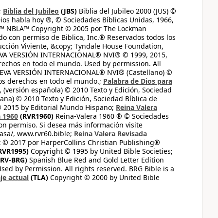
;
Biblia del Jubileo
(JBS)
Biblia del Jubileo 2000 (JUS) ©
ios habla hoy ®, © Sociedades Bíblicas Unidas, 1966,
s™ NBLA™ Copyright © 2005 por The Lockman
do con permiso de Biblica, Inc.® Reservados todos los
ucción Viviente, &copy; Tyndale House Foundation,
UEVA VERSIÓN INTERNACIONAL® NVI® © 1999, 2015,
erechos en todo el mundo. Used by permission. All
UEVA VERSIÓN INTERNACIONAL® NVI® (Castellano) ©
los derechos en todo el mundo.;
Palabra de Dios para
 (versión española) © 2010 Texto y Edición, Sociedad
ana) © 2010 Texto y Edición, Sociedad Bíblica de
© 2015 by Editorial Mundo Hispano;
Reina Valera
a 1960
(RVR1960)
Reina-Valera 1960 ® © Sociedades
on permiso. Si desea más información visite
casa/, www.rvr60.bible;
Reina Valera Revisada
 © 2017 por HarperCollins Christian Publishing®
RVR1995)
Copyright © 1995 by United Bible Societies;
RV-BRG)
Spanish Blue Red and Gold Letter Edition
ed by Permission. All rights reserved. BRG Bible is a
je actual
(TLA)
Copyright © 2000 by United Bible