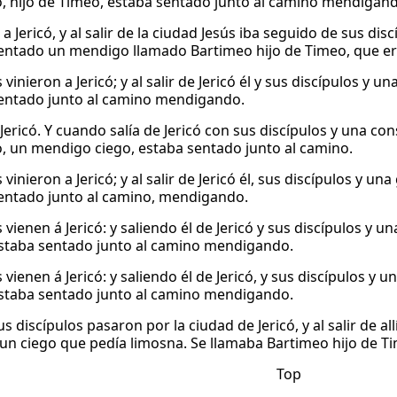
, hijo de Timeo, estaba sentado junto al camino mendigan
a Jericó, y al salir de la ciudad Jesús iba seguido de sus di
entado un mendigo llamado Bartimeo hijo de Timeo, que er
vinieron a Jericó; y al salir de Jericó él y sus discípulos y 
entado junto al camino mendigando.
 Jericó. Y cuando salía de Jericó con sus discípulos y una c
, un mendigo ciego, estaba sentado junto al camino.
vinieron a Jericó; y al salir de Jericó él, sus discípulos y un
entado junto al camino, mendigando.
vienen á Jericó: y saliendo él de Jericó y sus discípulos y u
staba sentado junto al camino mendigando.
vienen á Jericó: y saliendo él de Jericó, y sus discípulos y 
staba sentado junto al camino mendigando.
us discípulos pasaron por la ciudad de Jericó, y al salir de a
un ciego que pedía limosna. Se llamaba Bartimeo hijo de T
Top