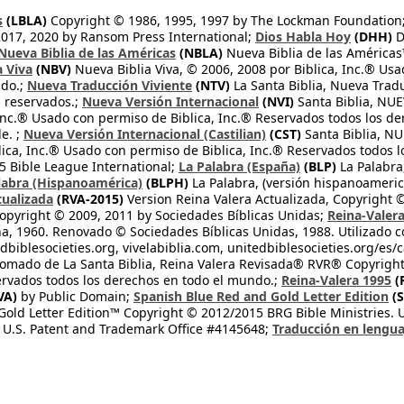
s
(LBLA)
Copyright © 1986, 1995, 1997 by The Lockman Foundation
2017, 2020 by Ransom Press International;
Dios Habla Hoy
(DHH)
D
Nueva Biblia de las Américas
(NBLA)
Nueva Biblia de las América
a Viva
(NBV)
Nueva Biblia Viva, © 2006, 2008 por Biblica, Inc.® Usa
ndo.;
Nueva Traducción Viviente
(NTV)
La Santa Biblia, Nueva Trad
s reservados.;
Nueva Versión Internacional
(NVI)
Santa Biblia, N
 Inc.® Usado con permiso de Biblica, Inc.® Reservados todos los d
e. ;
Nueva Versión Internacional (Castilian)
(CST)
Santa Biblia, N
lica, Inc.® Usado con permiso de Biblica, Inc.® Reservados todos 
 Bible League International;
La Palabra (España)
(BLP)
La Palabra,
labra (Hispanoamérica)
(BLPH)
La Palabra, (versión hispanoameric
tualizada
(RVA-2015)
Version Reina Valera Actualizada, Copyright 
opyright © 2009, 2011 by Sociedades Bíblicas Unidas;
Reina-Valer
na, 1960. Renovado © Sociedades Bíblicas Unidas, 1988. Utilizado c
dbiblesocieties.org, vivelabiblia.com, unitedbiblesocieties.org/es/
tomado de La Santa Biblia, Reina Valera Revisada® RVR® Copyright
rvados todos los derechos en todo el mundo.;
Reina-Valera 1995
(
VA)
by Public Domain;
Spanish Blue Red and Gold Letter Edition
(S
old Letter Edition™ Copyright © 2012/2015 BRG Bible Ministries. Us
 U.S. Patent and Trademark Office #4145648;
Traducción en lengua