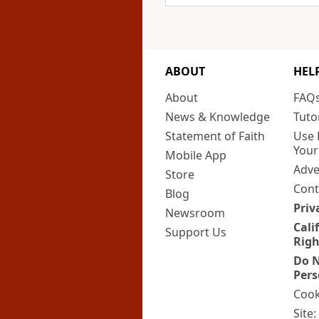
ABOUT
HEL
About
FAQ
News & Knowledge
Tuto
Statement of Faith
Use 
Your
Mobile App
Adve
Store
Cont
Blog
Priv
Newsroom
Cali
Support Us
Righ
Do N
Pers
Cook
Site