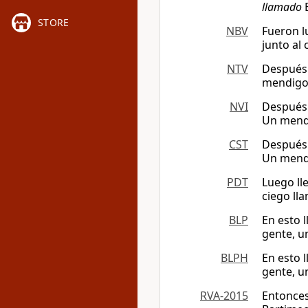
llamado
B
STORE
NBV
Fueron l
junto al
NTV
Después l
mendigo 
NVI
Después 
Un mendi
CST
Después 
Un mendi
PDT
Luego ll
ciego ll
BLP
En esto 
gente, u
BLPH
En esto 
gente, u
RVA-2015
Entonces 