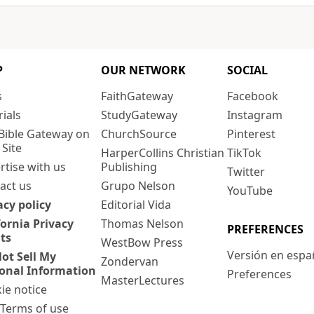
P
OUR NETWORK
SOCIAL
s
FaithGateway
Facebook
rials
StudyGateway
Instagram
Bible Gateway on
ChurchSource
Pinterest
 Site
HarperCollins Christian
TikTok
rtise with us
Publishing
Twitter
act us
Grupo Nelson
YouTube
acy policy
Editorial Vida
fornia Privacy
Thomas Nelson
PREFERENCES
ts
WestBow Press
Versión en espa
ot Sell My
Zondervan
onal Information
Preferences
MasterLectures
ie notice
: Terms of use