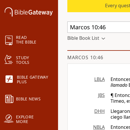
Every quest
READ
Bible Book List
THE BIBLE
MARCOS 10:46
STUDY
TOOLS
BIBLE GATEWAY
LBLA
Entonces
PLUS
llamado
B
JBS
¶ Entonce
BIBLE NEWS
Timeo, e
DHH
Llegaron
ciego ll
EXPLORE
MORE
NBLA
Entonces