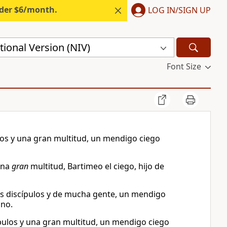
nder $6/month.
LOG IN/SIGN UP
ional Version (NIV)
Font Size
ulos y una gran multitud, un mendigo ciego
 una
gran
multitud, Bartimeo el ciego, hijo de
 sus discípulos y de mucha gente, un mendigo
ino.
cípulos y una gran multitud, un mendigo ciego