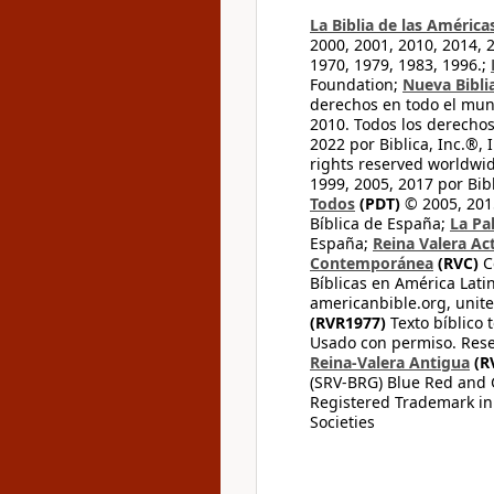
La Biblia de las América
2000, 2001, 2010, 2014, 
1970, 1979, 1983, 1996.;
Foundation;
Nueva Bibli
derechos en todo el mu
2010. Todos los derecho
2022 por Biblica, Inc.®,
rights reserved worldwid
1999, 2005, 2017 por Bib
Todos
(PDT)
© 2005, 2015
Bíblica de España;
La Pa
España;
Reina Valera Ac
Contemporánea
(RVC)
C
Bíblicas en América Lati
americanbible.org, unite
(RVR1977)
Texto bíblico 
Usado con permiso. Rese
Reina-Valera Antigua
(R
(SRV-BRG) Blue Red and G
Registered Trademark in
Societies