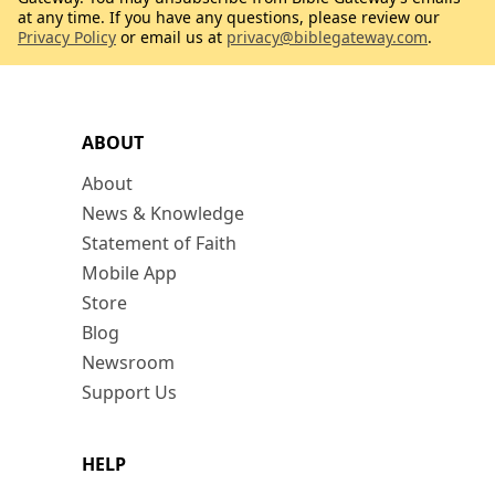
at any time. If you have any questions, please review our
Privacy Policy
or email us at
privacy@biblegateway.com
.
ABOUT
About
News & Knowledge
Statement of Faith
Mobile App
Store
Blog
Newsroom
Support Us
HELP