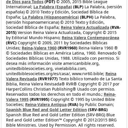
de Dios para Todos
(PDT)
© 2005, 2015 Bible League
International;
La Palabra (España)
(BLP)
La Palabra, (versión
española) © 2010 Texto y Edición, Sociedad Bíblica de
España;
La Palabra (Hispanoamérica)
(BLPH)
La Palabra,
(versión hispanoamericana) © 2010 Texto y Edición,
Sociedad Bíblica de España;
Reina Valera Actualizada
(RVA-
2015)
Version Reina Valera Actualizada, Copyright © 2015
by Editorial Mundo Hispano;
Reina Valera Contemporánea
(RVC)
Copyright © 2009, 2011 by Sociedades Bíblicas
Unidas;
Reina-Valera 1960
(RVR1960)
Reina-Valera 1960 ®
© Sociedades Bíblicas en América Latina, 1960. Renovado ©
Sociedades Bíblicas Unidas, 1988. Utilizado con permiso. Si
desea más información visite americanbible.org,
unitedbiblesocieties.org, vivelabiblia.com,
unitedbiblesocieties.org/es/casa/, www.rvr60.bible;
Reina
Valera Revisada
(RVR1977)
Texto bíblico tomado de La Santa
Biblia, Reina Valera Revisada® RVR® Copyright © 2017 por
HarperCollins Christian Publishing® Usado con permiso.
Reservados todos los derechos en todo el mundo.;
Reina-
Valera 1995
(RVR1995)
Copyright © 1995 by United Bible
Societies;
Reina-Valera Antigua
(RVA)
by Public Domain;
Spanish Blue Red and Gold Letter Edition
(SRV-BRG)
Spanish Blue Red and Gold Letter Edition (SRV-BRG) Blue
Red and Gold Letter Edition™ Copyright © 2012/2015 BRG
Bible Ministries. Used by Permission. All rights reserved.