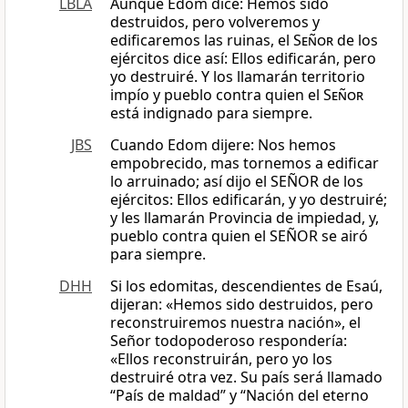
LBLA
Aunque Edom dice: Hemos sido
destruidos, pero volveremos y
edificaremos las ruinas, el
Señor
de los
ejércitos dice así: Ellos edificarán, pero
yo destruiré. Y los llamarán territorio
impío y pueblo contra quien el
Señor
está indignado para siempre.
JBS
Cuando Edom dijere: Nos hemos
empobrecido, mas tornemos a edificar
lo arruinado; así dijo el SEÑOR de los
ejércitos: Ellos edificarán, y yo destruiré;
y les llamarán Provincia de impiedad, y,
pueblo contra quien el SEÑOR se airó
para siempre.
DHH
Si los edomitas, descendientes de Esaú,
dijeran: «Hemos sido destruidos, pero
reconstruiremos nuestra nación», el
Señor todopoderoso respondería:
«Ellos reconstruirán, pero yo los
destruiré otra vez. Su país será llamado
“País de maldad” y “Nación del eterno