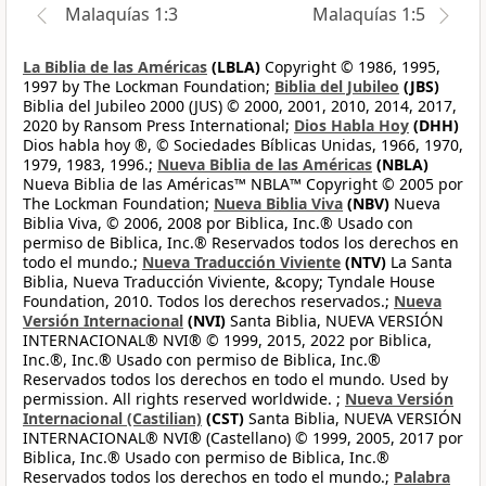
Malaquías 1:3
Malaquías 1:5
La Biblia de las Américas
(LBLA)
Copyright © 1986, 1995,
1997 by The Lockman Foundation;
Biblia del Jubileo
(JBS)
Biblia del Jubileo 2000 (JUS) © 2000, 2001, 2010, 2014, 2017,
2020 by Ransom Press International;
Dios Habla Hoy
(DHH)
Dios habla hoy ®, © Sociedades Bíblicas Unidas, 1966, 1970,
1979, 1983, 1996.;
Nueva Biblia de las Américas
(NBLA)
Nueva Biblia de las Américas™ NBLA™ Copyright © 2005 por
The Lockman Foundation;
Nueva Biblia Viva
(NBV)
Nueva
Biblia Viva, © 2006, 2008 por Biblica, Inc.® Usado con
permiso de Biblica, Inc.® Reservados todos los derechos en
todo el mundo.;
Nueva Traducción Viviente
(NTV)
La Santa
Biblia, Nueva Traducción Viviente, &copy; Tyndale House
Foundation, 2010. Todos los derechos reservados.;
Nueva
Versión Internacional
(NVI)
Santa Biblia, NUEVA VERSIÓN
INTERNACIONAL® NVI® © 1999, 2015, 2022 por Biblica,
Inc.®, Inc.® Usado con permiso de Biblica, Inc.®
Reservados todos los derechos en todo el mundo. Used by
permission. All rights reserved worldwide. ;
Nueva Versión
Internacional (Castilian)
(CST)
Santa Biblia, NUEVA VERSIÓN
INTERNACIONAL® NVI® (Castellano) © 1999, 2005, 2017 por
Biblica, Inc.® Usado con permiso de Biblica, Inc.®
Reservados todos los derechos en todo el mundo.;
Palabra