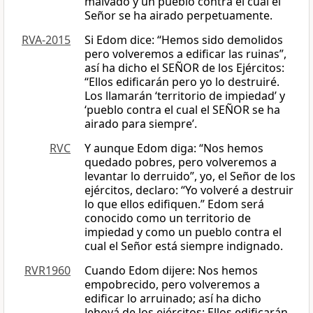
malvado y un pueblo contra el cual el
Señor se ha airado perpetuamente.
RVA-2015
Si Edom dice: “Hemos sido demolidos
pero volveremos a edificar las ruinas”,
así ha dicho el SEÑOR de los Ejércitos:
“Ellos edificarán pero yo lo destruiré.
Los llamarán ‘territorio de impiedad’ y
‘pueblo contra el cual el SEÑOR se ha
airado para siempre’.
RVC
Y aunque Edom diga: “Nos hemos
quedado pobres, pero volveremos a
levantar lo derruido”, yo, el Señor de los
ejércitos, declaro: “Yo volveré a destruir
lo que ellos edifiquen.” Edom será
conocido como un territorio de
impiedad y como un pueblo contra el
cual el Señor está siempre indignado.
RVR1960
Cuando Edom dijere: Nos hemos
empobrecido, pero volveremos a
edificar lo arruinado; así ha dicho
Jehová de los ejércitos: Ellos edificarán,