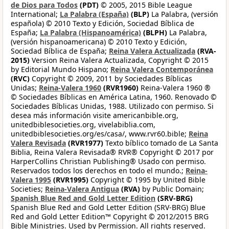
de Dios para Todos
(PDT)
© 2005, 2015 Bible League
International;
La Palabra (España)
(BLP)
La Palabra, (versión
española) © 2010 Texto y Edición, Sociedad Bíblica de
España;
La Palabra (Hispanoamérica)
(BLPH)
La Palabra,
(versión hispanoamericana) © 2010 Texto y Edición,
Sociedad Bíblica de España;
Reina Valera Actualizada
(RVA-
2015)
Version Reina Valera Actualizada, Copyright © 2015
by Editorial Mundo Hispano;
Reina Valera Contemporánea
(RVC)
Copyright © 2009, 2011 by Sociedades Bíblicas
Unidas;
Reina-Valera 1960
(RVR1960)
Reina-Valera 1960 ®
© Sociedades Bíblicas en América Latina, 1960. Renovado ©
Sociedades Bíblicas Unidas, 1988. Utilizado con permiso. Si
desea más información visite americanbible.org,
unitedbiblesocieties.org, vivelabiblia.com,
unitedbiblesocieties.org/es/casa/, www.rvr60.bible;
Reina
Valera Revisada
(RVR1977)
Texto bíblico tomado de La Santa
Biblia, Reina Valera Revisada® RVR® Copyright © 2017 por
HarperCollins Christian Publishing® Usado con permiso.
Reservados todos los derechos en todo el mundo.;
Reina-
Valera 1995
(RVR1995)
Copyright © 1995 by United Bible
Societies;
Reina-Valera Antigua
(RVA)
by Public Domain;
Spanish Blue Red and Gold Letter Edition
(SRV-BRG)
Spanish Blue Red and Gold Letter Edition (SRV-BRG) Blue
Red and Gold Letter Edition™ Copyright © 2012/2015 BRG
Bible Ministries. Used by Permission. All rights reserved.