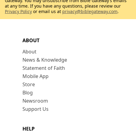
Gateway. You may unsubscribe from Bible Gateway’s emails
at any time. If you have any questions, please review our
Privacy Policy
or email us at
privacy@biblegateway.com
.
ABOUT
About
News & Knowledge
Statement of Faith
Mobile App
Store
Blog
Newsroom
Support Us
HELP