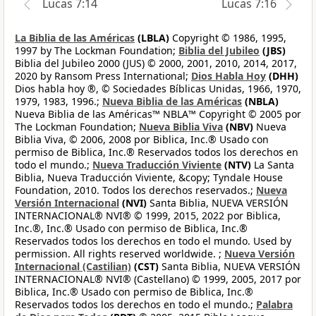
Lucas 7:14
Lucas 7:16
La Biblia de las Américas
(LBLA)
Copyright © 1986, 1995,
1997 by The Lockman Foundation;
Biblia del Jubileo
(JBS)
Biblia del Jubileo 2000 (JUS) © 2000, 2001, 2010, 2014, 2017,
2020 by Ransom Press International;
Dios Habla Hoy
(DHH)
Dios habla hoy ®, © Sociedades Bíblicas Unidas, 1966, 1970,
1979, 1983, 1996.;
Nueva Biblia de las Américas
(NBLA)
Nueva Biblia de las Américas™ NBLA™ Copyright © 2005 por
The Lockman Foundation;
Nueva Biblia Viva
(NBV)
Nueva
Biblia Viva, © 2006, 2008 por Biblica, Inc.® Usado con
permiso de Biblica, Inc.® Reservados todos los derechos en
todo el mundo.;
Nueva Traducción Viviente
(NTV)
La Santa
Biblia, Nueva Traducción Viviente, &copy; Tyndale House
Foundation, 2010. Todos los derechos reservados.;
Nueva
Versión Internacional
(NVI)
Santa Biblia, NUEVA VERSIÓN
INTERNACIONAL® NVI® © 1999, 2015, 2022 por Biblica,
Inc.®, Inc.® Usado con permiso de Biblica, Inc.®
Reservados todos los derechos en todo el mundo. Used by
permission. All rights reserved worldwide. ;
Nueva Versión
Internacional (Castilian)
(CST)
Santa Biblia, NUEVA VERSIÓN
INTERNACIONAL® NVI® (Castellano) © 1999, 2005, 2017 por
Biblica, Inc.® Usado con permiso de Biblica, Inc.®
Reservados todos los derechos en todo el mundo.;
Palabra