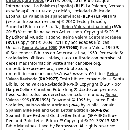
de Dios para Todos
(PDT)
© 2005, 2015 Bible League
International;
La Palabra (España)
(BLP)
La Palabra, (versión
española) © 2010 Texto y Edición, Sociedad Bíblica de
España;
La Palabra (Hispanoamérica)
(BLPH)
La Palabra,
(versión hispanoamericana) © 2010 Texto y Edición,
Sociedad Bíblica de España;
Reina Valera Actualizada
(RVA-
2015)
Version Reina Valera Actualizada, Copyright © 2015
by Editorial Mundo Hispano;
Reina Valera Contemporánea
(RVC)
Copyright © 2009, 2011 by Sociedades Bíblicas
Unidas;
Reina-Valera 1960
(RVR1960)
Reina-Valera 1960 ®
© Sociedades Bíblicas en América Latina, 1960. Renovado ©
Sociedades Bíblicas Unidas, 1988. Utilizado con permiso. Si
desea más información visite americanbible.org,
unitedbiblesocieties.org, vivelabiblia.com,
unitedbiblesocieties.org/es/casa/, www.rvr60.bible;
Reina
Valera Revisada
(RVR1977)
Texto bíblico tomado de La Santa
Biblia, Reina Valera Revisada® RVR® Copyright © 2017 por
HarperCollins Christian Publishing® Usado con permiso.
Reservados todos los derechos en todo el mundo.;
Reina-
Valera 1995
(RVR1995)
Copyright © 1995 by United Bible
Societies;
Reina-Valera Antigua
(RVA)
by Public Domain;
Spanish Blue Red and Gold Letter Edition
(SRV-BRG)
Spanish Blue Red and Gold Letter Edition (SRV-BRG) Blue
Red and Gold Letter Edition™ Copyright © 2012/2015 BRG
Bible Ministries. Used by Permission. All rights reserved.