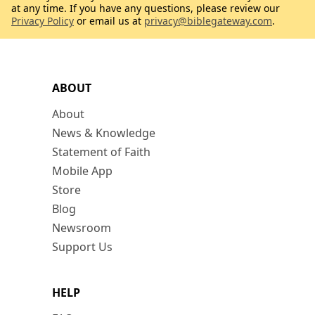
at any time. If you have any questions, please review our
Privacy Policy
or email us at
privacy@biblegateway.com
.
ABOUT
About
News & Knowledge
Statement of Faith
Mobile App
Store
Blog
Newsroom
Support Us
HELP