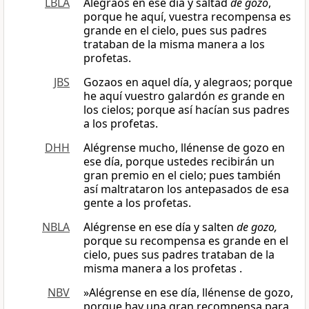
LBLA
Alegraos en ese día y saltad
de gozo
,
porque he aquí, vuestra recompensa es
grande en el cielo, pues sus padres
trataban de la misma manera a los
profetas.
JBS
Gozaos en aquel día, y alegraos; porque
he aquí vuestro galardón
es
grande en
los cielos; porque así hacían sus padres
a los profetas.
DHH
Alégrense mucho, llénense de gozo en
ese día, porque ustedes recibirán un
gran premio en el cielo; pues también
así maltrataron los antepasados de esa
gente a los profetas.
NBLA
Alégrense en ese día y salten
de gozo,
porque su recompensa es grande en el
cielo, pues sus padres trataban de la
misma manera a los profetas .
NBV
»Alégrense en ese día, llénense de gozo,
porque hay una gran recompensa para