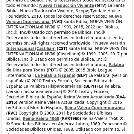
todo el mundo.;
Nueva Traducción Viviente
(NTV)
La Santa
Biblia, Nueva Traducción Viviente, &copy; Tyndale House
Foundation, 2010. Todos los derechos reservados.;
Nueva
Versión Internacional
(NVI)
Santa Biblia, NUEVA VERSIÓN
INTERNACIONAL® NVI® © 1999, 2015, 2022 por Biblica,
Inc.®, Inc.® Usado con permiso de Biblica, Inc.®
Reservados todos los derechos en todo el mundo. Used by
permission. All rights reserved worldwide. ;
Nueva Versión
Internacional (Castilian)
(CST)
Santa Biblia, NUEVA VERSIÓN
INTERNACIONAL® NVI® (Castellano) © 1999, 2005, 2017 por
Biblica, Inc.® Usado con permiso de Biblica, Inc.®
Reservados todos los derechos en todo el mundo.;
Palabra
de Dios para Todos
(PDT)
© 2005, 2015 Bible League
International;
La Palabra (España)
(BLP)
La Palabra, (versión
española) © 2010 Texto y Edición, Sociedad Bíblica de
España;
La Palabra (Hispanoamérica)
(BLPH)
La Palabra,
(versión hispanoamericana) © 2010 Texto y Edición,
Sociedad Bíblica de España;
Reina Valera Actualizada
(RVA-
2015)
Version Reina Valera Actualizada, Copyright © 2015
by Editorial Mundo Hispano;
Reina Valera Contemporánea
(RVC)
Copyright © 2009, 2011 by Sociedades Bíblicas
Unidas;
Reina-Valera 1960
(RVR1960)
Reina-Valera 1960 ®
© Sociedades Bíblicas en América Latina, 1960. Renovado ©
Sociedades Bíblicas Unidas, 1988. Utilizado con permiso. Si