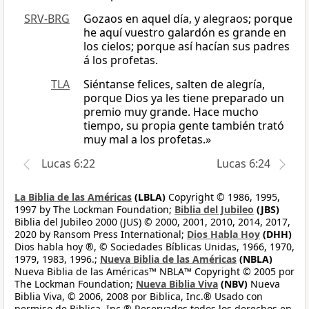
SRV-BRG
Gozaos en aquel día, y alegraos; porque
he aquí vuestro galardón es grande en
los cielos; porque así hacían sus padres
á los profetas.
TLA
Siéntanse felices, salten de alegría,
porque Dios ya les tiene preparado un
premio muy grande. Hace mucho
tiempo, su propia gente también trató
muy mal a los profetas.»
Lucas 6:22
Lucas 6:24
La Biblia de las Américas
(LBLA)
Copyright © 1986, 1995,
1997 by The Lockman Foundation;
Biblia del Jubileo
(JBS)
Biblia del Jubileo 2000 (JUS) © 2000, 2001, 2010, 2014, 2017,
2020 by Ransom Press International;
Dios Habla Hoy
(DHH)
Dios habla hoy ®, © Sociedades Bíblicas Unidas, 1966, 1970,
1979, 1983, 1996.;
Nueva Biblia de las Américas
(NBLA)
Nueva Biblia de las Américas™ NBLA™ Copyright © 2005 por
The Lockman Foundation;
Nueva Biblia Viva
(NBV)
Nueva
Biblia Viva, © 2006, 2008 por Biblica, Inc.® Usado con
permiso de Biblica, Inc.® Reservados todos los derechos en