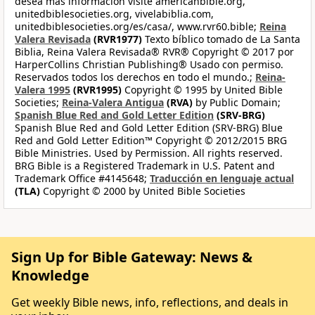
desea más información visite americanbible.org,
unitedbiblesocieties.org, vivelabiblia.com,
unitedbiblesocieties.org/es/casa/, www.rvr60.bible;
Reina
Valera Revisada
(RVR1977)
Texto bíblico tomado de La Santa
Biblia, Reina Valera Revisada® RVR® Copyright © 2017 por
HarperCollins Christian Publishing® Usado con permiso.
Reservados todos los derechos en todo el mundo.;
Reina-
Valera 1995
(RVR1995)
Copyright © 1995 by United Bible
Societies;
Reina-Valera Antigua
(RVA)
by Public Domain;
Spanish Blue Red and Gold Letter Edition
(SRV-BRG)
Spanish Blue Red and Gold Letter Edition (SRV-BRG) Blue
Red and Gold Letter Edition™ Copyright © 2012/2015 BRG
Bible Ministries. Used by Permission. All rights reserved.
BRG Bible is a Registered Trademark in U.S. Patent and
Trademark Office #4145648;
Traducción en lenguaje actual
(TLA)
Copyright © 2000 by United Bible Societies
Sign Up for Bible Gateway: News &
Knowledge
Get weekly Bible news, info, reflections, and deals in