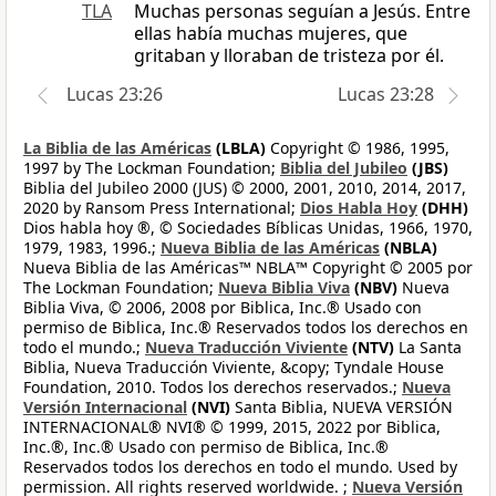
TLA
Muchas personas seguían a Jesús. Entre
ellas había muchas mujeres, que
gritaban y lloraban de tristeza por él.
Lucas 23:26
Lucas 23:28
La Biblia de las Américas
(LBLA)
Copyright © 1986, 1995,
1997 by The Lockman Foundation;
Biblia del Jubileo
(JBS)
Biblia del Jubileo 2000 (JUS) © 2000, 2001, 2010, 2014, 2017,
2020 by Ransom Press International;
Dios Habla Hoy
(DHH)
Dios habla hoy ®, © Sociedades Bíblicas Unidas, 1966, 1970,
1979, 1983, 1996.;
Nueva Biblia de las Américas
(NBLA)
Nueva Biblia de las Américas™ NBLA™ Copyright © 2005 por
The Lockman Foundation;
Nueva Biblia Viva
(NBV)
Nueva
Biblia Viva, © 2006, 2008 por Biblica, Inc.® Usado con
permiso de Biblica, Inc.® Reservados todos los derechos en
todo el mundo.;
Nueva Traducción Viviente
(NTV)
La Santa
Biblia, Nueva Traducción Viviente, &copy; Tyndale House
Foundation, 2010. Todos los derechos reservados.;
Nueva
Versión Internacional
(NVI)
Santa Biblia, NUEVA VERSIÓN
INTERNACIONAL® NVI® © 1999, 2015, 2022 por Biblica,
Inc.®, Inc.® Usado con permiso de Biblica, Inc.®
Reservados todos los derechos en todo el mundo. Used by
permission. All rights reserved worldwide. ;
Nueva Versión