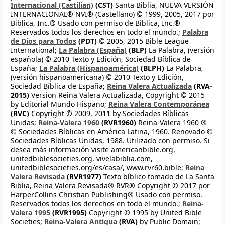
Internacional (Castilian)
(CST)
Santa Biblia, NUEVA VERSIÓN
INTERNACIONAL® NVI® (Castellano) © 1999, 2005, 2017 por
Biblica, Inc.® Usado con permiso de Biblica, Inc.®
Reservados todos los derechos en todo el mundo.;
Palabra
de Dios para Todos
(PDT)
© 2005, 2015 Bible League
International;
La Palabra (España)
(BLP)
La Palabra, (versión
española) © 2010 Texto y Edición, Sociedad Bíblica de
España;
La Palabra (Hispanoamérica)
(BLPH)
La Palabra,
(versión hispanoamericana) © 2010 Texto y Edición,
Sociedad Bíblica de España;
Reina Valera Actualizada
(RVA-
2015)
Version Reina Valera Actualizada, Copyright © 2015
by Editorial Mundo Hispano;
Reina Valera Contemporánea
(RVC)
Copyright © 2009, 2011 by Sociedades Bíblicas
Unidas;
Reina-Valera 1960
(RVR1960)
Reina-Valera 1960 ®
© Sociedades Bíblicas en América Latina, 1960. Renovado ©
Sociedades Bíblicas Unidas, 1988. Utilizado con permiso. Si
desea más información visite americanbible.org,
unitedbiblesocieties.org, vivelabiblia.com,
unitedbiblesocieties.org/es/casa/, www.rvr60.bible;
Reina
Valera Revisada
(RVR1977)
Texto bíblico tomado de La Santa
Biblia, Reina Valera Revisada® RVR® Copyright © 2017 por
HarperCollins Christian Publishing® Usado con permiso.
Reservados todos los derechos en todo el mundo.;
Reina-
Valera 1995
(RVR1995)
Copyright © 1995 by United Bible
Societies;
Reina-Valera Antigua
(RVA)
by Public Domain;