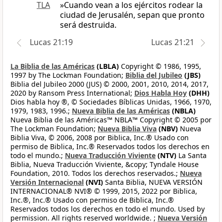
TLA
»Cuando vean a los ejércitos rodear la
ciudad de Jerusalén, sepan que pronto
será destruida.
Lucas 21:19
Lucas 21:21
La Biblia de las Américas
(LBLA)
Copyright © 1986, 1995,
1997 by The Lockman Foundation;
Biblia del Jubileo
(JBS)
Biblia del Jubileo 2000 (JUS) © 2000, 2001, 2010, 2014, 2017,
2020 by Ransom Press International;
Dios Habla Hoy
(DHH)
Dios habla hoy ®, © Sociedades Bíblicas Unidas, 1966, 1970,
1979, 1983, 1996.;
Nueva Biblia de las Américas
(NBLA)
Nueva Biblia de las Américas™ NBLA™ Copyright © 2005 por
The Lockman Foundation;
Nueva Biblia Viva
(NBV)
Nueva
Biblia Viva, © 2006, 2008 por Biblica, Inc.® Usado con
permiso de Biblica, Inc.® Reservados todos los derechos en
todo el mundo.;
Nueva Traducción Viviente
(NTV)
La Santa
Biblia, Nueva Traducción Viviente, &copy; Tyndale House
Foundation, 2010. Todos los derechos reservados.;
Nueva
Versión Internacional
(NVI)
Santa Biblia, NUEVA VERSIÓN
INTERNACIONAL® NVI® © 1999, 2015, 2022 por Biblica,
Inc.®, Inc.® Usado con permiso de Biblica, Inc.®
Reservados todos los derechos en todo el mundo. Used by
permission. All rights reserved worldwide. ;
Nueva Versión