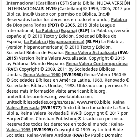
Internacional (Castilian)
(CST)
Santa Biblia, NUEVA VERSIÓN
INTERNACIONAL® NVI® (Castellano) © 1999, 2005, 2017 por
Biblica, Inc.® Usado con permiso de Biblica, Inc.®
Reservados todos los derechos en todo el mundo.;
Palabra
de Dios para Todos
(PDT)
© 2005, 2015 Bible League
International;
La Palabra (España)
(BLP)
La Palabra, (versión
española) © 2010 Texto y Edición, Sociedad Bíblica de
España;
La Palabra (Hispanoamérica)
(BLPH)
La Palabra,
(versión hispanoamericana) © 2010 Texto y Edición,
Sociedad Bíblica de España;
Reina Valera Actualizada
(RVA-
2015)
Version Reina Valera Actualizada, Copyright © 2015
by Editorial Mundo Hispano;
Reina Valera Contemporánea
(RVC)
Copyright © 2009, 2011 by Sociedades Bíblicas
Unidas;
Reina-Valera 1960
(RVR1960)
Reina-Valera 1960 ®
© Sociedades Bíblicas en América Latina, 1960. Renovado ©
Sociedades Bíblicas Unidas, 1988. Utilizado con permiso. Si
desea más información visite americanbible.org,
unitedbiblesocieties.org, vivelabiblia.com,
unitedbiblesocieties.org/es/casa/, www.rvr60.bible;
Reina
Valera Revisada
(RVR1977)
Texto bíblico tomado de La Santa
Biblia, Reina Valera Revisada® RVR® Copyright © 2017 por
HarperCollins Christian Publishing® Usado con permiso.
Reservados todos los derechos en todo el mundo.;
Reina-
Valera 1995
(RVR1995)
Copyright © 1995 by United Bible
Societies;
Reina-Valera Antigua
(RVA)
by Public Domain;