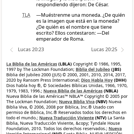
respondiendo dijeron: De César.
TLA
—Muéstrenme una moneda. ¿De quién
es la imagen que está en la moneda?
¿De quién es el nombre que tiene
escrito? Ellos contestaron: —Del
emperador de Roma.
Lucas 20:23
Lucas 20:25
La Biblia de las Américas
(LBLA)
Copyright © 1986, 1995,
1997 by The Lockman Foundation;
Biblia del Jubileo
(JBS)
Biblia del Jubileo 2000 (JUS) © 2000, 2001, 2010, 2014, 2017,
2020 by Ransom Press International;
Dios Habla Hoy
(DHH)
Dios habla hoy ®, © Sociedades Bíblicas Unidas, 1966, 1970,
1979, 1983, 1996.;
Nueva Biblia de las Américas
(NBLA)
Nueva Biblia de las Américas™ NBLA™ Copyright © 2005 por
The Lockman Foundation;
Nueva Biblia Viva
(NBV)
Nueva
Biblia Viva, © 2006, 2008 por Biblica, Inc.® Usado con
permiso de Biblica, Inc.® Reservados todos los derechos en
todo el mundo.;
Nueva Traducción Viviente
(NTV)
La Santa
Biblia, Nueva Traducción Viviente, &copy; Tyndale House
Foundation, 2010. Todos los derechos reservados.;
Nueva
Versión Internacional
(NVI)
Santa Biblia, NUEVA VERSIÓN