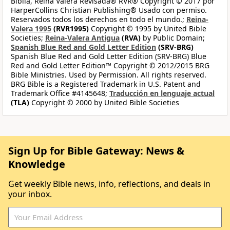
Biblia, Reina Valera Revisada® RVR® Copyright © 2017 por
HarperCollins Christian Publishing® Usado con permiso.
Reservados todos los derechos en todo el mundo.;
Reina-
Valera 1995
(RVR1995)
Copyright © 1995 by United Bible
Societies;
Reina-Valera Antigua
(RVA)
by Public Domain;
Spanish Blue Red and Gold Letter Edition
(SRV-BRG)
Spanish Blue Red and Gold Letter Edition (SRV-BRG) Blue
Red and Gold Letter Edition™ Copyright © 2012/2015 BRG
Bible Ministries. Used by Permission. All rights reserved.
BRG Bible is a Registered Trademark in U.S. Patent and
Trademark Office #4145648;
Traducción en lenguaje actual
(TLA)
Copyright © 2000 by United Bible Societies
Sign Up for Bible Gateway: News &
Knowledge
Get weekly Bible news, info, reflections, and deals in
your inbox.