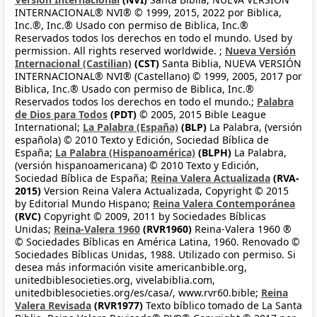
INTERNACIONAL® NVI® © 1999, 2015, 2022 por Biblica,
Inc.®, Inc.® Usado con permiso de Biblica, Inc.®
Reservados todos los derechos en todo el mundo. Used by
permission. All rights reserved worldwide. ;
Nueva Versión
Internacional (Castilian)
(CST)
Santa Biblia, NUEVA VERSIÓN
INTERNACIONAL® NVI® (Castellano) © 1999, 2005, 2017 por
Biblica, Inc.® Usado con permiso de Biblica, Inc.®
Reservados todos los derechos en todo el mundo.;
Palabra
de Dios para Todos
(PDT)
© 2005, 2015 Bible League
International;
La Palabra (España)
(BLP)
La Palabra, (versión
española) © 2010 Texto y Edición, Sociedad Bíblica de
España;
La Palabra (Hispanoamérica)
(BLPH)
La Palabra,
(versión hispanoamericana) © 2010 Texto y Edición,
Sociedad Bíblica de España;
Reina Valera Actualizada
(RVA-
2015)
Version Reina Valera Actualizada, Copyright © 2015
by Editorial Mundo Hispano;
Reina Valera Contemporánea
(RVC)
Copyright © 2009, 2011 by Sociedades Bíblicas
Unidas;
Reina-Valera 1960
(RVR1960)
Reina-Valera 1960 ®
© Sociedades Bíblicas en América Latina, 1960. Renovado ©
Sociedades Bíblicas Unidas, 1988. Utilizado con permiso. Si
desea más información visite americanbible.org,
unitedbiblesocieties.org, vivelabiblia.com,
unitedbiblesocieties.org/es/casa/, www.rvr60.bible;
Reina
Valera Revisada
(RVR1977)
Texto bíblico tomado de La Santa