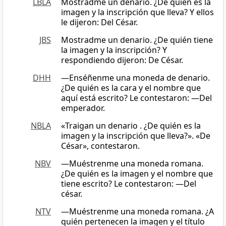
LBLA
Mostradme un denario. ¿De quién es la
imagen y la inscripción que lleva? Y ellos
le dijeron: Del César.
JBS
Mostradme un denario. ¿De quién tiene
la imagen y la inscripción? Y
respondiendo dijeron: De César.
DHH
—Enséñenme una moneda de denario.
¿De quién es la cara y el nombre que
aquí está escrito? Le contestaron: —Del
emperador.
NBLA
«Traigan un denario . ¿De quién es la
imagen y la inscripción que lleva?». «De
César», contestaron.
NBV
―Muéstrenme una moneda romana.
¿De quién es la imagen y el nombre que
tiene escrito? Le contestaron: ―Del
césar.
NTV
—Muéstrenme una moneda romana. ¿A
quién pertenecen la imagen y el título