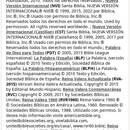
Foundation, 2010. Todos los derechos reservados.;
Nueva
Versión Internacional
(NVI)
Santa Biblia, NUEVA VERSIÓN
INTERNACIONAL® NVI® © 1999, 2015, 2022 por Biblica,
Inc.®, Inc.® Usado con permiso de Biblica, Inc.®
Reservados todos los derechos en todo el mundo. Used by
permission. All rights reserved worldwide. ;
Nueva Versión
Internacional (Castilian)
(CST)
Santa Biblia, NUEVA VERSIÓN
INTERNACIONAL® NVI® (Castellano) © 1999, 2005, 2017 por
Biblica, Inc.® Usado con permiso de Biblica, Inc.®
Reservados todos los derechos en todo el mundo.;
Palabra
de Dios para Todos
(PDT)
© 2005, 2015 Bible League
International;
La Palabra (España)
(BLP)
La Palabra, (versión
española) © 2010 Texto y Edición, Sociedad Bíblica de
España;
La Palabra (Hispanoamérica)
(BLPH)
La Palabra,
(versión hispanoamericana) © 2010 Texto y Edición,
Sociedad Bíblica de España;
Reina Valera Actualizada
(RVA-
2015)
Version Reina Valera Actualizada, Copyright © 2015
by Editorial Mundo Hispano;
Reina Valera Contemporánea
(RVC)
Copyright © 2009, 2011 by Sociedades Bíblicas
Unidas;
Reina-Valera 1960
(RVR1960)
Reina-Valera 1960 ®
© Sociedades Bíblicas en América Latina, 1960. Renovado ©
Sociedades Bíblicas Unidas, 1988. Utilizado con permiso. Si
desea más información visite americanbible.org,
unitedbiblesocieties.org, vivelabiblia.com,
unitedbiblesocieties.org/es/casa/, www.rvr60.bible;
Reina