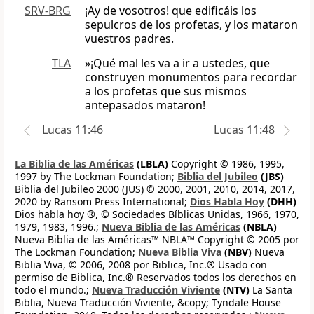
SRV-BRG
¡Ay de vosotros! que edificáis los
sepulcros de los profetas, y los mataron
vuestros padres.
TLA
»¡Qué mal les va a ir a ustedes, que
construyen monumentos para recordar
a los profetas que sus mismos
antepasados mataron!
Lucas 11:46
Lucas 11:48
La Biblia de las Américas
(LBLA)
Copyright © 1986, 1995,
1997 by The Lockman Foundation;
Biblia del Jubileo
(JBS)
Biblia del Jubileo 2000 (JUS) © 2000, 2001, 2010, 2014, 2017,
2020 by Ransom Press International;
Dios Habla Hoy
(DHH)
Dios habla hoy ®, © Sociedades Bíblicas Unidas, 1966, 1970,
1979, 1983, 1996.;
Nueva Biblia de las Américas
(NBLA)
Nueva Biblia de las Américas™ NBLA™ Copyright © 2005 por
The Lockman Foundation;
Nueva Biblia Viva
(NBV)
Nueva
Biblia Viva, © 2006, 2008 por Biblica, Inc.® Usado con
permiso de Biblica, Inc.® Reservados todos los derechos en
todo el mundo.;
Nueva Traducción Viviente
(NTV)
La Santa
Biblia, Nueva Traducción Viviente, &copy; Tyndale House