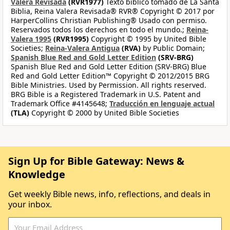
Valera Revisada
(RVR1977)
Texto bíblico tomado de La Santa
Biblia, Reina Valera Revisada® RVR® Copyright © 2017 por
HarperCollins Christian Publishing® Usado con permiso.
Reservados todos los derechos en todo el mundo.;
Reina-
Valera 1995
(RVR1995)
Copyright © 1995 by United Bible
Societies;
Reina-Valera Antigua
(RVA)
by Public Domain;
Spanish Blue Red and Gold Letter Edition
(SRV-BRG)
Spanish Blue Red and Gold Letter Edition (SRV-BRG) Blue
Red and Gold Letter Edition™ Copyright © 2012/2015 BRG
Bible Ministries. Used by Permission. All rights reserved.
BRG Bible is a Registered Trademark in U.S. Patent and
Trademark Office #4145648;
Traducción en lenguaje actual
(TLA)
Copyright © 2000 by United Bible Societies
Sign Up for Bible Gateway: News &
Knowledge
Get weekly Bible news, info, reflections, and deals in
your inbox.