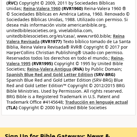
(RVC)
Copyright © 2009, 2011 by Sociedades Bíblicas
Unidas;
Reina-Valera 1960
(RVR1960)
Reina-Valera 1960 ®
© Sociedades Bíblicas en América Latina, 1960. Renovado ©
Sociedades Bíblicas Unidas, 1988. Utilizado con permiso. Si
desea más información visite americanbible.org,
unitedbiblesocieties.org, vivelabiblia.com,
unitedbiblesocieties.org/es/casa/, www.rvr60.bible;
Reina
Valera Revisada
(RVR1977)
Texto bíblico tomado de La Santa
Biblia, Reina Valera Revisada® RVR® Copyright © 2017 por
HarperCollins Christian Publishing® Usado con permiso.
Reservados todos los derechos en todo el mundo.;
Reina-
Valera 1995
(RVR1995)
Copyright © 1995 by United Bible
Societies;
Reina-Valera Antigua
(RVA)
by Public Domain;
Spanish Blue Red and Gold Letter Edition
(SRV-BRG)
Spanish Blue Red and Gold Letter Edition (SRV-BRG) Blue
Red and Gold Letter Edition™ Copyright © 2012/2015 BRG
Bible Ministries. Used by Permission. All rights reserved.
BRG Bible is a Registered Trademark in U.S. Patent and
Trademark Office #4145648;
Traducción en lenguaje actual
(TLA)
Copyright © 2000 by United Bible Societies
Sign Up for Bible Gateway: News &