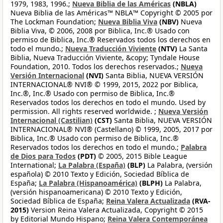
1979, 1983, 1996.;
Nueva Biblia de las Américas
(NBLA)
Nueva Biblia de las Américas™ NBLA™ Copyright © 2005 por
The Lockman Foundation;
Nueva Biblia Viva
(NBV)
Nueva
Biblia Viva, © 2006, 2008 por Biblica, Inc.® Usado con
permiso de Biblica, Inc.® Reservados todos los derechos en
todo el mundo.;
Nueva Traducción Viviente
(NTV)
La Santa
Biblia, Nueva Traducción Viviente, &copy; Tyndale House
Foundation, 2010. Todos los derechos reservados.;
Nueva
Versión Internacional
(NVI)
Santa Biblia, NUEVA VERSIÓN
INTERNACIONAL® NVI® © 1999, 2015, 2022 por Biblica,
Inc.®, Inc.® Usado con permiso de Biblica, Inc.®
Reservados todos los derechos en todo el mundo. Used by
permission. All rights reserved worldwide. ;
Nueva Versión
Internacional (Castilian)
(CST)
Santa Biblia, NUEVA VERSIÓN
INTERNACIONAL® NVI® (Castellano) © 1999, 2005, 2017 por
Biblica, Inc.® Usado con permiso de Biblica, Inc.®
Reservados todos los derechos en todo el mundo.;
Palabra
de Dios para Todos
(PDT)
© 2005, 2015 Bible League
International;
La Palabra (España)
(BLP)
La Palabra, (versión
española) © 2010 Texto y Edición, Sociedad Bíblica de
España;
La Palabra (Hispanoamérica)
(BLPH)
La Palabra,
(versión hispanoamericana) © 2010 Texto y Edición,
Sociedad Bíblica de España;
Reina Valera Actualizada
(RVA-
2015)
Version Reina Valera Actualizada, Copyright © 2015
by Editorial Mundo Hispano;
Reina Valera Contemporánea