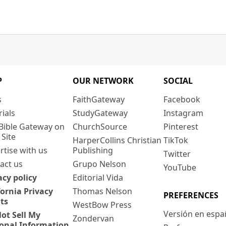
P
OUR NETWORK
SOCIAL
s
FaithGateway
Facebook
rials
StudyGateway
Instagram
Bible Gateway on
ChurchSource
Pinterest
 Site
HarperCollins Christian
TikTok
rtise with us
Publishing
Twitter
act us
Grupo Nelson
YouTube
acy policy
Editorial Vida
fornia Privacy
Thomas Nelson
PREFERENCES
ts
WestBow Press
Versión en espa
ot Sell My
Zondervan
onal Information