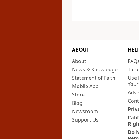
ABOUT
HEL
About
FAQ
News & Knowledge
Tuto
Statement of Faith
Use 
Your
Mobile App
Adve
Store
Cont
Blog
Priv
Newsroom
Cali
Support Us
Righ
Do N
Pers