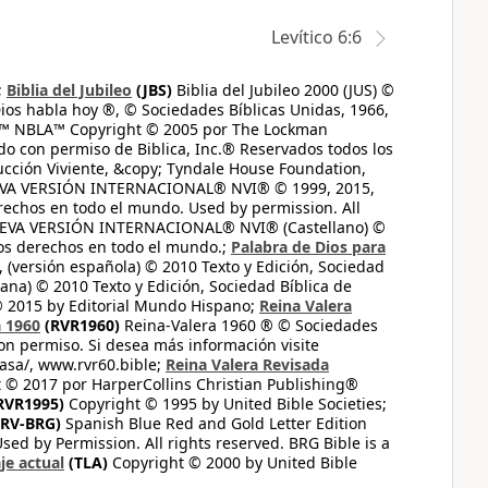
Levítico 6:6
;
Biblia del Jubileo
(JBS)
Biblia del Jubileo 2000 (JUS) ©
ios habla hoy ®, © Sociedades Bíblicas Unidas, 1966,
s™ NBLA™ Copyright © 2005 por The Lockman
do con permiso de Biblica, Inc.® Reservados todos los
ucción Viviente, &copy; Tyndale House Foundation,
UEVA VERSIÓN INTERNACIONAL® NVI® © 1999, 2015,
erechos en todo el mundo. Used by permission. All
UEVA VERSIÓN INTERNACIONAL® NVI® (Castellano) ©
los derechos en todo el mundo.;
Palabra de Dios para
 (versión española) © 2010 Texto y Edición, Sociedad
ana) © 2010 Texto y Edición, Sociedad Bíblica de
© 2015 by Editorial Mundo Hispano;
Reina Valera
a 1960
(RVR1960)
Reina-Valera 1960 ® © Sociedades
on permiso. Si desea más información visite
casa/, www.rvr60.bible;
Reina Valera Revisada
 © 2017 por HarperCollins Christian Publishing®
RVR1995)
Copyright © 1995 by United Bible Societies;
RV-BRG)
Spanish Blue Red and Gold Letter Edition
ed by Permission. All rights reserved. BRG Bible is a
je actual
(TLA)
Copyright © 2000 by United Bible