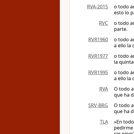
RVA-2015
o todo a
esto lo p
RVC
o todo a
parte.
RVR1960
o todo a
a ello la
RVR1977
o todo a
la quinta
RVR1995
o todo a
a ello la
RVA
O todo aq
que ha d
SRV-BRG
O todo aq
que ha d
TLA
»En todo
pedirme 
sin ningú