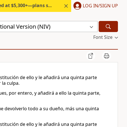
300+—plans start under $6/month.
LOG IN/SIGN UP
ional Version (NIV)
Font Size
titución de ello y le añadirá una quinta parte
la culpa.
es, por entero, y añadirá a ello la quinta parte,
ue devolverlo todo a su dueño, más una quinta
titución de ello y le añadirá una quinta parte