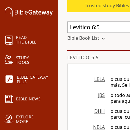
Trusted study Bible
READ
Bible Book List
THE BIBLE
LEVÍTICO 6:5
STUDY
TOOLS
BIBLE GATEWAY
LBLA
o cualqu
PLUS
más. Se l
JBS
o todo aq
BIBLE NEWS
para aqu
DHH
o cualqu
parte, cu
EXPLORE
MORE
NBLA
o cualqu