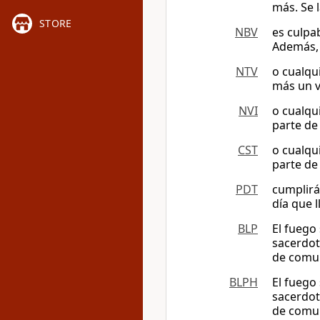
más. Se l
STORE
NBV
es culpa
Además, 
NTV
o cualqu
más un v
NVI
o cualqu
parte de 
CST
o cualqu
parte de 
PDT
cumplirá
día que l
BLP
El fuego
sacerdot
de comu
BLPH
El fuego
sacerdot
de comu