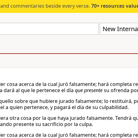
s and commentaries beside every verse.
70+ resources valued at $5,
New Internat
ier cosa acerca de la cual juró falsamente; hará completa res
a dará al que le pertenece el día
que presente
su ofrenda por 
uello sobre que hubiere jurado falsamente; lo restituirá, pu
el a quien pertenece, y pagará el día de su culpabilidad.
iera otra cosa por la que haya jurado falsamente. Tendrá q
ando presente su sacrificio por la culpa.
ier cosa acerca de la cual juró falsamente; hará completa res