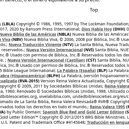
Top
s
(LBLA)
Copyright © 1986, 1995, 1997 by The Lockman Foundation
2017, 2020 by Ransom Press International;
Dios Habla Hoy
(DHH)
D
Nueva Biblia de las Américas
(NBLA)
Nueva Biblia de las América
a Viva
(NBV)
Nueva Biblia Viva, © 2006, 2008 por Biblica, Inc.® Usa
ndo.;
Nueva Traducción Viviente
(NTV)
La Santa Biblia, Nueva Trad
s reservados.;
Nueva Versión Internacional
(NVI)
Santa Biblia, N
 Inc.® Usado con permiso de Biblica, Inc.® Reservados todos los d
e. ;
Nueva Versión Internacional (Castilian)
(CST)
Santa Biblia, N
lica, Inc.® Usado con permiso de Biblica, Inc.® Reservados todos 
 Bible League International;
La Palabra (España)
(BLP)
La Palabra,
labra (Hispanoamérica)
(BLPH)
La Palabra, (versión hispanoameric
tualizada
(RVA-2015)
Version Reina Valera Actualizada, Copyright 
opyright © 2009, 2011 by Sociedades Bíblicas Unidas;
Reina-Valer
na, 1960. Renovado © Sociedades Bíblicas Unidas, 1988. Utilizado c
dbiblesocieties.org, vivelabiblia.com, unitedbiblesocieties.org/es/
tomado de La Santa Biblia, Reina Valera Revisada® RVR® Copyright
rvados todos los derechos en todo el mundo.;
Reina-Valera 1995
(
VA)
by Public Domain;
Spanish Blue Red and Gold Letter Edition
(S
old Letter Edition™ Copyright © 2012/2015 BRG Bible Ministries. Us
 U.S. Patent and Trademark Office #4145648;
Traducción en lengua