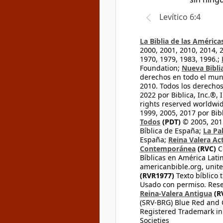
Levítico 6:4
La Biblia de las América
2000, 2001, 2010, 2014, 
1970, 1979, 1983, 1996.;
Foundation;
Nueva Bibli
derechos en todo el mu
2010. Todos los derecho
2022 por Biblica, Inc.®,
rights reserved worldwid
1999, 2005, 2017 por Bib
Todos
(PDT)
© 2005, 2015
Bíblica de España;
La Pa
España;
Reina Valera Ac
Contemporánea
(RVC)
C
Bíblicas en América Lati
americanbible.org, unite
(RVR1977)
Texto bíblico 
Usado con permiso. Rese
Reina-Valera Antigua
(R
(SRV-BRG) Blue Red and G
Registered Trademark in
Societies