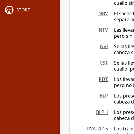
cuello si
STORE
NBV
El sacerd
separarl
NTV
Las llev
pero sin
NVI
Se las ll
cabeza s
CST
Se las ll
cuello, 
PDT
Los lleva
pero no 
BLP
Los pres
cabeza de
BLPH
Los pres
cabeza de
RVA-2015
Los traer