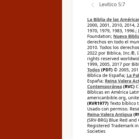
Levítico 5:7
La Biblia de las América
2000, 2001, 2010, 2014, 
1970, 1979, 1983, 1996.;
Foundation;
Nueva Bibli
derechos en todo el mu
2010. Todos los derecho
2022 por Biblica, Inc.®,
rights reserved worldwid
1999, 2005, 2017 por Bib
Todos
(PDT)
© 2005, 2015
Bíblica de España;
La Pa
España;
Reina Valera Ac
Contemporánea
(RVC)
C
Bíblicas en América Lati
americanbible.org, unite
(RVR1977)
Texto bíblico 
Usado con permiso. Rese
Reina-Valera Antigua
(R
(SRV-BRG) Blue Red and G
Registered Trademark in
Societies