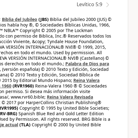
Levítico 5:9
;
Biblia del Jubileo
(JBS)
Biblia del Jubileo 2000 (JUS) ©
ios habla hoy ®, © Sociedades Bíblicas Unidas, 1966,
s™ NBLA™ Copyright © 2005 por The Lockman
do con permiso de Biblica, Inc.® Reservados todos los
ucción Viviente, &copy; Tyndale House Foundation,
UEVA VERSIÓN INTERNACIONAL® NVI® © 1999, 2015,
erechos en todo el mundo. Used by permission. All
UEVA VERSIÓN INTERNACIONAL® NVI® (Castellano) ©
los derechos en todo el mundo.;
Palabra de Dios para
 (versión española) © 2010 Texto y Edición, Sociedad
ana) © 2010 Texto y Edición, Sociedad Bíblica de
© 2015 by Editorial Mundo Hispano;
Reina Valera
a 1960
(RVR1960)
Reina-Valera 1960 ® © Sociedades
on permiso. Si desea más información visite
casa/, www.rvr60.bible;
Reina Valera Revisada
 © 2017 por HarperCollins Christian Publishing®
RVR1995)
Copyright © 1995 by United Bible Societies;
RV-BRG)
Spanish Blue Red and Gold Letter Edition
ed by Permission. All rights reserved. BRG Bible is a
je actual
(TLA)
Copyright © 2000 by United Bible