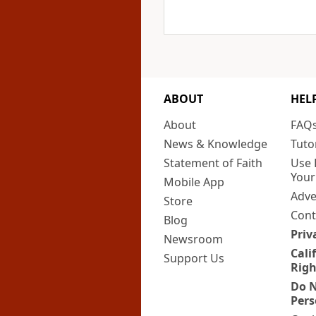
ABOUT
HEL
About
FAQ
News & Knowledge
Tuto
Statement of Faith
Use 
Your
Mobile App
Adve
Store
Cont
Blog
Priv
Newsroom
Cali
Support Us
Righ
Do N
Pers