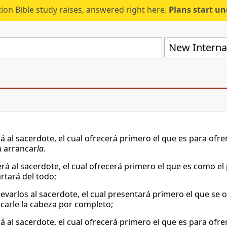
ion Bible study raises, answered right here.
Plans start u
New Internat
á al sacerdote, el cual ofrecerá primero el que es para ofre
n arrancar
la
.
aerá al sacerdote, el cual ofrecerá primero el que es como e
rtará del todo;
levarlos al sacerdote, el cual presentará primero el que se o
ncarle la cabeza por completo;
á al sacerdote, el cual ofrecerá primero el que es para ofre