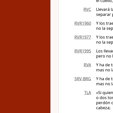
el cuello
RVC
Llevará l
separar 
RVR1960
Y los tra
no la se
RVR1977
Y los tra
no la se
RVR1995
Los lleva
pero no 
RVA
Y ha de t
mas no l
SRV-BRG
Y ha de t
mas no l
TLA
»Si quie
o dos to
perdón de
cabeza;