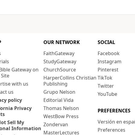
P
OUR NETWORK
SOCIAL
s
FaithGateway
Facebook
rials
StudyGateway
Instagram
Bible Gateway on
ChurchSource
Pinterest
 Site
HarperCollins Christian
TikTok
rtise with us
Publishing
Twitter
act us
Grupo Nelson
YouTube
acy policy
Editorial Vida
fornia Privacy
Thomas Nelson
PREFERENCES
ts
WestBow Press
Versión en espa
ot Sell My
Zondervan
onal Information
Preferences
MasterLectures