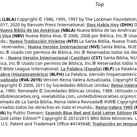
Top
s
(LBLA)
Copyright © 1986, 1995, 1997 by The Lockman Foundation
2017, 2020 by Ransom Press International;
Dios Habla Hoy
(DHH)
D
Nueva Biblia de las Américas
(NBLA)
Nueva Biblia de las América
a Viva
(NBV)
Nueva Biblia Viva, © 2006, 2008 por Biblica, Inc.® Usa
ndo.;
Nueva Traducción Viviente
(NTV)
La Santa Biblia, Nueva Trad
s reservados.;
Nueva Versión Internacional
(NVI)
Santa Biblia, N
 Inc.® Usado con permiso de Biblica, Inc.® Reservados todos los d
e. ;
Nueva Versión Internacional (Castilian)
(CST)
Santa Biblia, N
lica, Inc.® Usado con permiso de Biblica, Inc.® Reservados todos 
 Bible League International;
La Palabra (España)
(BLP)
La Palabra,
labra (Hispanoamérica)
(BLPH)
La Palabra, (versión hispanoameric
tualizada
(RVA-2015)
Version Reina Valera Actualizada, Copyright 
opyright © 2009, 2011 by Sociedades Bíblicas Unidas;
Reina-Valer
na, 1960. Renovado © Sociedades Bíblicas Unidas, 1988. Utilizado c
dbiblesocieties.org, vivelabiblia.com, unitedbiblesocieties.org/es/
tomado de La Santa Biblia, Reina Valera Revisada® RVR® Copyright
rvados todos los derechos en todo el mundo.;
Reina-Valera 1995
(
VA)
by Public Domain;
Spanish Blue Red and Gold Letter Edition
(S
old Letter Edition™ Copyright © 2012/2015 BRG Bible Ministries. Us
 U.S. Patent and Trademark Office #4145648;
Traducción en lengua