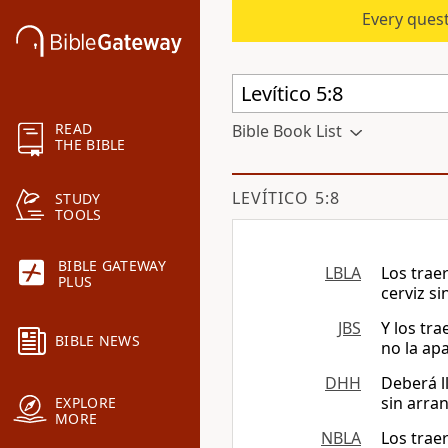
Every quest
READ
Bible Book List
THE BIBLE
LEVÍTICO 5:8
STUDY
TOOLS
BIBLE GATEWAY
LBLA
Los traer
PLUS
cerviz si
JBS
Y los tr
BIBLE NEWS
no la apa
DHH
Deberá l
sin arra
EXPLORE
MORE
NBLA
Los traer