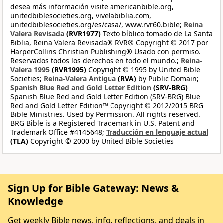
desea más información visite americanbible.org,
unitedbiblesocieties.org, vivelabiblia.com,
unitedbiblesocieties.org/es/casa/, www.rvr60.bible;
Reina
Valera Revisada
(RVR1977)
Texto bíblico tomado de La Santa
Biblia, Reina Valera Revisada® RVR® Copyright © 2017 por
HarperCollins Christian Publishing® Usado con permiso.
Reservados todos los derechos en todo el mundo.;
Reina-
Valera 1995
(RVR1995)
Copyright © 1995 by United Bible
Societies;
Reina-Valera Antigua
(RVA)
by Public Domain;
Spanish Blue Red and Gold Letter Edition
(SRV-BRG)
Spanish Blue Red and Gold Letter Edition (SRV-BRG) Blue
Red and Gold Letter Edition™ Copyright © 2012/2015 BRG
Bible Ministries. Used by Permission. All rights reserved.
BRG Bible is a Registered Trademark in U.S. Patent and
Trademark Office #4145648;
Traducción en lenguaje actual
(TLA)
Copyright © 2000 by United Bible Societies
Sign Up for Bible Gateway: News &
Knowledge
Get weekly Bible news, info, reflections, and deals in