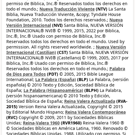
permiso de Biblica, Inc.® Reservados todos los derechos en
todo el mundo.;
Nueva Traducción Viviente
(NTV)
La Santa
Biblia, Nueva Traducción Viviente, &copy; Tyndale House
Foundation, 2010. Todos los derechos reservados.;
Nueva
Versión Internacional
(NVI)
Santa Biblia, NUEVA VERSIÓN
INTERNACIONAL® NVI® © 1999, 2015, 2022 por Biblica,
Inc.®, Inc.® Usado con permiso de Biblica, Inc.®
Reservados todos los derechos en todo el mundo. Used by
permission. All rights reserved worldwide. ;
Nueva Versión
Internacional (Castilian)
(CST)
Santa Biblia, NUEVA VERSIÓN
INTERNACIONAL® NVI® (Castellano) © 1999, 2005, 2017 por
Biblica, Inc.® Usado con permiso de Biblica, Inc.®
Reservados todos los derechos en todo el mundo.;
Palabra
de Dios para Todos
(PDT)
© 2005, 2015 Bible League
International;
La Palabra (España)
(BLP)
La Palabra, (versión
española) © 2010 Texto y Edición, Sociedad Bíblica de
España;
La Palabra (Hispanoamérica)
(BLPH)
La Palabra,
(versión hispanoamericana) © 2010 Texto y Edición,
Sociedad Bíblica de España;
Reina Valera Actualizada
(RVA-
2015)
Version Reina Valera Actualizada, Copyright © 2015
by Editorial Mundo Hispano;
Reina Valera Contemporánea
(RVC)
Copyright © 2009, 2011 by Sociedades Bíblicas
Unidas;
Reina-Valera 1960
(RVR1960)
Reina-Valera 1960 ®
© Sociedades Bíblicas en América Latina, 1960. Renovado ©
Sociedades Bíblicas Unidas, 1988. Utilizado con permiso. Si