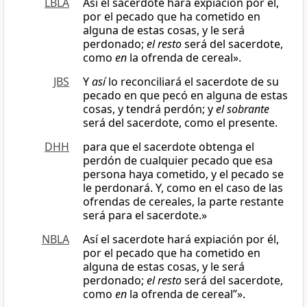
LBLA
Así el sacerdote hará expiación por él,
por el pecado que ha cometido en
alguna de estas cosas, y le será
perdonado;
el resto
será del sacerdote,
como
en
la ofrenda de cereal».
JBS
Y
así
lo reconciliará el sacerdote de su
pecado en que pecó en alguna de estas
cosas, y tendrá perdón; y
el sobrante
será del sacerdote, como el presente.
DHH
para que el sacerdote obtenga el
perdón de cualquier pecado que esa
persona haya cometido, y el pecado se
le perdonará. Y, como en el caso de las
ofrendas de cereales, la parte restante
será para el sacerdote.»
NBLA
Así el sacerdote hará expiación por él,
por el pecado que ha cometido en
alguna de estas cosas, y le será
perdonado;
el resto
será del sacerdote,
como
en
la ofrenda de cereal”».