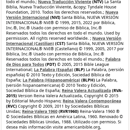
todo el mundo.;
Nueva Traducción Viviente
(NTV)
La Santa
Biblia, Nueva Traducción Viviente, &copy; Tyndale House
Foundation, 2010. Todos los derechos reservados.;
Nueva
Versión Internacional
(NVI)
Santa Biblia, NUEVA VERSIÓN
INTERNACIONAL® NVI® © 1999, 2015, 2022 por Biblica,
Inc.®, Inc.® Usado con permiso de Biblica, Inc.®
Reservados todos los derechos en todo el mundo. Used by
permission. All rights reserved worldwide. ;
Nueva Versión
Internacional (Castilian)
(CST)
Santa Biblia, NUEVA VERSIÓN
INTERNACIONAL® NVI® (Castellano) © 1999, 2005, 2017 por
Biblica, Inc.® Usado con permiso de Biblica, Inc.®
Reservados todos los derechos en todo el mundo.;
Palabra
de Dios para Todos
(PDT)
© 2005, 2015 Bible League
International;
La Palabra (España)
(BLP)
La Palabra, (versión
española) © 2010 Texto y Edición, Sociedad Bíblica de
España;
La Palabra (Hispanoamérica)
(BLPH)
La Palabra,
(versión hispanoamericana) © 2010 Texto y Edición,
Sociedad Bíblica de España;
Reina Valera Actualizada
(RVA-
2015)
Version Reina Valera Actualizada, Copyright © 2015
by Editorial Mundo Hispano;
Reina Valera Contemporánea
(RVC)
Copyright © 2009, 2011 by Sociedades Bíblicas
Unidas;
Reina-Valera 1960
(RVR1960)
Reina-Valera 1960 ®
© Sociedades Bíblicas en América Latina, 1960. Renovado ©
Sociedades Bíblicas Unidas, 1988. Utilizado con permiso. Si
desea más información visite americanbible.org,