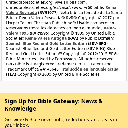
unitedbiblesocieties.org, vivelabiblia.com,
unitedbiblesocieties.org/es/casa/, www.rvr60.bible;
Reina
Valera Revisada
(RVR1977)
Texto bíblico tomado de La Santa
Biblia, Reina Valera Revisada® RVR® Copyright © 2017 por
HarperCollins Christian Publishing® Usado con permiso.
Reservados todos los derechos en todo el mundo.;
Reina-
Valera 1995
(RVR1995)
Copyright © 1995 by United Bible
Societies;
Reina-Valera Antigua
(RVA)
by Public Domain;
Spanish Blue Red and Gold Letter Edition
(SRV-BRG)
Spanish Blue Red and Gold Letter Edition (SRV-BRG) Blue
Red and Gold Letter Edition™ Copyright © 2012/2015 BRG
Bible Ministries. Used by Permission. All rights reserved.
BRG Bible is a Registered Trademark in U.S. Patent and
Trademark Office #4145648;
Traducción en lenguaje actual
(TLA)
Copyright © 2000 by United Bible Societies
Sign Up for Bible Gateway: News &
Knowledge
Get weekly Bible news, info, reflections, and deals in
your inbox.