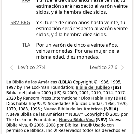
RVA
Y si fuere de cinco años hasta veinte, tu
estimación será respecto al varón veinte
siclos, y á la hembra diez siclos.
SRV-BRG
Y si fuere de cinco años hasta veinte, tu
estimación será respecto al varón veinte
siclos, y á la hembra diez siclos.
TLA
Por un varón de cinco a veinte años,
veinte monedas. Por una mujer de la
misma edad, diez monedas.
Levítico 27:4
Levítico 27:6
La Biblia de las Américas
(LBLA)
Copyright © 1986, 1995,
1997 by The Lockman Foundation;
Biblia del Jubileo
(JBS)
Biblia del Jubileo 2000 (JUS) © 2000, 2001, 2010, 2014, 2017,
2020 by Ransom Press International;
Dios Habla Hoy
(DHH)
Dios habla hoy ®, © Sociedades Bíblicas Unidas, 1966, 1970,
1979, 1983, 1996.;
Nueva Biblia de las Américas
(NBLA)
Nueva Biblia de las Américas™ NBLA™ Copyright © 2005 por
The Lockman Foundation;
Nueva Biblia Viva
(NBV)
Nueva
Biblia Viva, © 2006, 2008 por Biblica, Inc.® Usado con
permiso de Biblica, Inc.® Reservados todos los derechos en