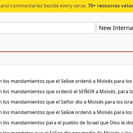
s and commentaries beside every verse.
70+ resources valued at $5,
New Internat
n los mandamientos que el
Señor
ordenó a Moisés para los h
n los mandamientos que ordenó el SEÑOR a Moisés, para los h
n los mandamientos que el Señor dio a Moisés para los israel
n los mandamientos que el
Señor
ordenó a Moisés para los i
n los mandamientos para el pueblo de Israel que Dios le dio