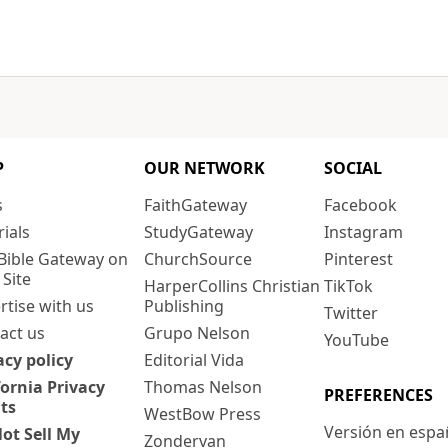
P
OUR NETWORK
SOCIAL
s
FaithGateway
Facebook
rials
StudyGateway
Instagram
Bible Gateway on
ChurchSource
Pinterest
 Site
HarperCollins Christian
TikTok
rtise with us
Publishing
Twitter
act us
Grupo Nelson
YouTube
acy policy
Editorial Vida
fornia Privacy
Thomas Nelson
PREFERENCES
ts
WestBow Press
Versión en espa
ot Sell My
Zondervan