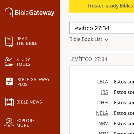
Trusted study Bible
READ
Bible Book List
THE BIBLE
LEVÍTICO 27:34
STUDY
TOOLS
BIBLE GATEWAY
LBLA
Estos so
PLUS
JBS
Estos so
BIBLE NEWS
DHH
Éstos so
NBLA
Estos so
EXPLORE
NBV
Estos so
MORE