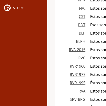
NTV
Estos so
STORE
NVI
Estos so
CST
Estos so
PDT
Esos son
BLP
Estos so
BLPH
Estos so
RVA-2015
Estos so
RVC
Éstos so
RVR1960
Estos so
RVR1977
Estos so
RVR1995
Éstos so
RVA
Estos so
SRV-BRG
Estos so