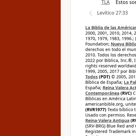
TLA
Éstos so
Levítico 27:33
La Biblia de las América
2000, 2001, 2010, 2014, 
1970, 1979, 1983, 1996.;
Foundation;
Nueva Bibli
derechos en todo el mu
2010. Todos los derecho
2022 por Biblica, Inc.®,
rights reserved worldwid
1999, 2005, 2017 por Bib
Todos
(PDT)
© 2005, 2015
Bíblica de España;
La Pa
España;
Reina Valera Ac
Contemporánea
(RVC)
C
Bíblicas en América Lati
americanbible.org, unite
(RVR1977)
Texto bíblico 
Usado con permiso. Rese
Reina-Valera Antigua
(R
(SRV-BRG) Blue Red and G
Registered Trademark in