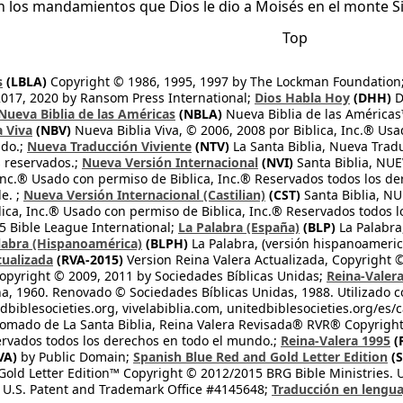
n los mandamientos que Dios le dio a Moisés en el monte Sina
Top
s
(LBLA)
Copyright © 1986, 1995, 1997 by The Lockman Foundation
2017, 2020 by Ransom Press International;
Dios Habla Hoy
(DHH)
D
Nueva Biblia de las Américas
(NBLA)
Nueva Biblia de las América
a Viva
(NBV)
Nueva Biblia Viva, © 2006, 2008 por Biblica, Inc.® Usa
ndo.;
Nueva Traducción Viviente
(NTV)
La Santa Biblia, Nueva Trad
s reservados.;
Nueva Versión Internacional
(NVI)
Santa Biblia, N
 Inc.® Usado con permiso de Biblica, Inc.® Reservados todos los d
e. ;
Nueva Versión Internacional (Castilian)
(CST)
Santa Biblia, N
lica, Inc.® Usado con permiso de Biblica, Inc.® Reservados todos 
 Bible League International;
La Palabra (España)
(BLP)
La Palabra,
labra (Hispanoamérica)
(BLPH)
La Palabra, (versión hispanoameric
tualizada
(RVA-2015)
Version Reina Valera Actualizada, Copyright 
opyright © 2009, 2011 by Sociedades Bíblicas Unidas;
Reina-Valer
na, 1960. Renovado © Sociedades Bíblicas Unidas, 1988. Utilizado c
dbiblesocieties.org, vivelabiblia.com, unitedbiblesocieties.org/es/
tomado de La Santa Biblia, Reina Valera Revisada® RVR® Copyright
rvados todos los derechos en todo el mundo.;
Reina-Valera 1995
(
VA)
by Public Domain;
Spanish Blue Red and Gold Letter Edition
(S
old Letter Edition™ Copyright © 2012/2015 BRG Bible Ministries. Us
 U.S. Patent and Trademark Office #4145648;
Traducción en lengua