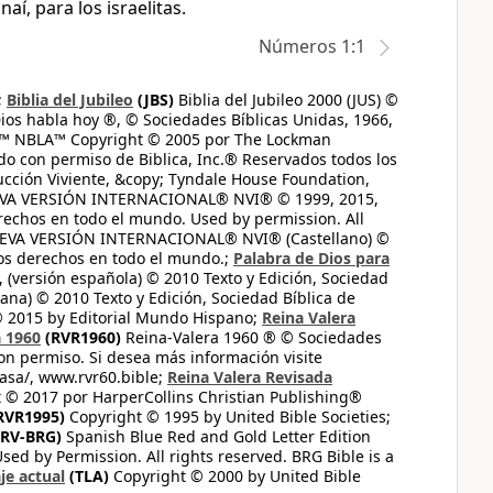
í, para los israelitas.
Números 1:1
;
Biblia del Jubileo
(JBS)
Biblia del Jubileo 2000 (JUS) ©
ios habla hoy ®, © Sociedades Bíblicas Unidas, 1966,
s™ NBLA™ Copyright © 2005 por The Lockman
do con permiso de Biblica, Inc.® Reservados todos los
ucción Viviente, &copy; Tyndale House Foundation,
UEVA VERSIÓN INTERNACIONAL® NVI® © 1999, 2015,
erechos en todo el mundo. Used by permission. All
UEVA VERSIÓN INTERNACIONAL® NVI® (Castellano) ©
los derechos en todo el mundo.;
Palabra de Dios para
 (versión española) © 2010 Texto y Edición, Sociedad
ana) © 2010 Texto y Edición, Sociedad Bíblica de
© 2015 by Editorial Mundo Hispano;
Reina Valera
a 1960
(RVR1960)
Reina-Valera 1960 ® © Sociedades
on permiso. Si desea más información visite
casa/, www.rvr60.bible;
Reina Valera Revisada
 © 2017 por HarperCollins Christian Publishing®
RVR1995)
Copyright © 1995 by United Bible Societies;
RV-BRG)
Spanish Blue Red and Gold Letter Edition
ed by Permission. All rights reserved. BRG Bible is a
je actual
(TLA)
Copyright © 2000 by United Bible