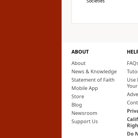
Societies
ABOUT
HEL
About
FAQ
News & Knowledge
Tuto
Statement of Faith
Use 
Your
Mobile App
Adve
Store
Cont
Blog
Priv
Newsroom
Cali
Support Us
Righ
Do N