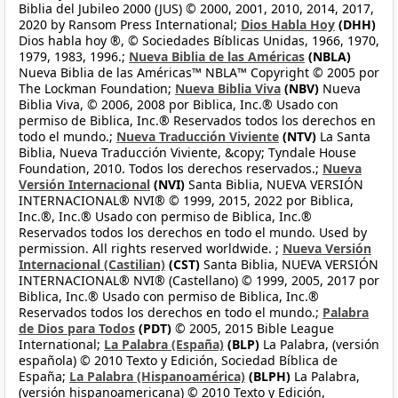
Biblia del Jubileo 2000 (JUS) © 2000, 2001, 2010, 2014, 2017,
2020 by Ransom Press International;
Dios Habla Hoy
(DHH)
Dios habla hoy ®, © Sociedades Bíblicas Unidas, 1966, 1970,
1979, 1983, 1996.;
Nueva Biblia de las Américas
(NBLA)
Nueva Biblia de las Américas™ NBLA™ Copyright © 2005 por
The Lockman Foundation;
Nueva Biblia Viva
(NBV)
Nueva
Biblia Viva, © 2006, 2008 por Biblica, Inc.® Usado con
permiso de Biblica, Inc.® Reservados todos los derechos en
todo el mundo.;
Nueva Traducción Viviente
(NTV)
La Santa
Biblia, Nueva Traducción Viviente, &copy; Tyndale House
Foundation, 2010. Todos los derechos reservados.;
Nueva
Versión Internacional
(NVI)
Santa Biblia, NUEVA VERSIÓN
INTERNACIONAL® NVI® © 1999, 2015, 2022 por Biblica,
Inc.®, Inc.® Usado con permiso de Biblica, Inc.®
Reservados todos los derechos en todo el mundo. Used by
permission. All rights reserved worldwide. ;
Nueva Versión
Internacional (Castilian)
(CST)
Santa Biblia, NUEVA VERSIÓN
INTERNACIONAL® NVI® (Castellano) © 1999, 2005, 2017 por
Biblica, Inc.® Usado con permiso de Biblica, Inc.®
Reservados todos los derechos en todo el mundo.;
Palabra
de Dios para Todos
(PDT)
© 2005, 2015 Bible League
International;
La Palabra (España)
(BLP)
La Palabra, (versión
española) © 2010 Texto y Edición, Sociedad Bíblica de
España;
La Palabra (Hispanoamérica)
(BLPH)
La Palabra,
(versión hispanoamericana) © 2010 Texto y Edición,