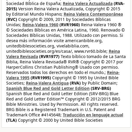
Sociedad Bíblica de España;
Reina Valera Actualizada
(RVA-
2015)
Version Reina Valera Actualizada, Copyright © 2015
by Editorial Mundo Hispano;
Reina Valera Contemporánea
(RVC)
Copyright © 2009, 2011 by Sociedades Bíblicas
Unidas;
Reina-Valera 1960
(RVR1960)
Reina-Valera 1960 ®
© Sociedades Bíblicas en América Latina, 1960. Renovado ©
Sociedades Bíblicas Unidas, 1988. Utilizado con permiso. Si
desea más información visite americanbible.org,
unitedbiblesocieties.org, vivelabiblia.com,
unitedbiblesocieties.org/es/casa/, www.rvr60.bible;
Reina
Valera Revisada
(RVR1977)
Texto bíblico tomado de La Santa
Biblia, Reina Valera Revisada® RVR® Copyright © 2017 por
HarperCollins Christian Publishing® Usado con permiso.
Reservados todos los derechos en todo el mundo.;
Reina-
Valera 1995
(RVR1995)
Copyright © 1995 by United Bible
Societies;
Reina-Valera Antigua
(RVA)
by Public Domain;
Spanish Blue Red and Gold Letter Edition
(SRV-BRG)
Spanish Blue Red and Gold Letter Edition (SRV-BRG) Blue
Red and Gold Letter Edition™ Copyright © 2012/2015 BRG
Bible Ministries. Used by Permission. All rights reserved.
BRG Bible is a Registered Trademark in U.S. Patent and
Trademark Office #4145648;
Traducción en lenguaje actual
(TLA)
Copyright © 2000 by United Bible Societies