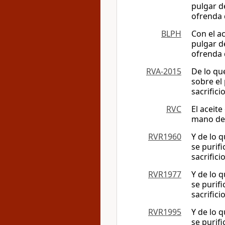
pulgar d
ofrenda 
BLPH
Con el ac
pulgar d
ofrenda 
RVA-2015
De lo qu
sobre el
sacrifici
RVC
El aceite
mano der
RVR1960
Y de lo 
se purif
sacrifici
RVR1977
Y de lo 
se purif
sacrifici
RVR1995
Y de lo 
se purif