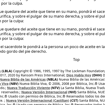
o por la culpa.
que quedare del aceite que tiene en su mano, pondrá el sacer
urifica, y sobre el pulgar de su mano derecha, y sobre el pu
 por la culpa:
que quedare del aceite que tiene en su mano, pondrá el sacer
urifica, y sobre el pulgar de su mano derecha, y sobre el pu
 por la culpa:
el sacerdote le pondrá a la persona un poco de aceite en la
dedo gordo del pie derecho.
Top
s
(LBLA)
Copyright © 1986, 1995, 1997 by The Lockman Foundation
2017, 2020 by Ransom Press International;
Dios Habla Hoy
(DHH)
D
Nueva Biblia de las Américas
(NBLA)
Nueva Biblia de las América
a Viva
(NBV)
Nueva Biblia Viva, © 2006, 2008 por Biblica, Inc.® Usa
ndo.;
Nueva Traducción Viviente
(NTV)
La Santa Biblia, Nueva Trad
s reservados.;
Nueva Versión Internacional
(NVI)
Santa Biblia, N
 Inc.® Usado con permiso de Biblica, Inc.® Reservados todos los d
e. ;
Nueva Versión Internacional (Castilian)
(CST)
Santa Biblia, N
lica, Inc.® Usado con permiso de Biblica, Inc.® Reservados todos 