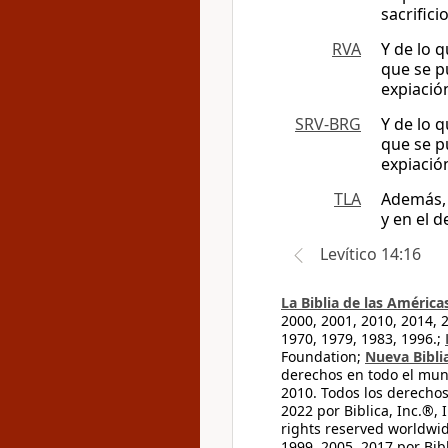
sacrifici
RVA
Y de lo 
que se p
expiación
SRV-BRG
Y de lo 
que se p
expiación
TLA
Además, 
y en el 
Levítico 14:16
La Biblia de las América
2000, 2001, 2010, 2014, 
1970, 1979, 1983, 1996.;
Foundation;
Nueva Bibli
derechos en todo el mu
2010. Todos los derecho
2022 por Biblica, Inc.®,
rights reserved worldwid
1999, 2005, 2017 por Bib