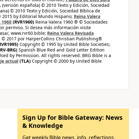
 (versión española) © 2010 Texto y Edición, Sociedad
ana) © 2010 Texto y Edición, Sociedad Bíblica de
© 2015 by Editorial Mundo Hispano;
Reina Valera
a 1960
(RVR1960)
Reina-Valera 1960 ® © Sociedades
on permiso. Si desea más información visite
casa/, www.rvr60.bible;
Reina Valera Revisada
 © 2017 por HarperCollins Christian Publishing®
RVR1995)
Copyright © 1995 by United Bible Societies;
RV-BRG)
Spanish Blue Red and Gold Letter Edition
ed by Permission. All rights reserved. BRG Bible is a
je actual
(TLA)
Copyright © 2000 by United Bible
Sign Up for Bible Gateway: News
& Knowledge
Get weekly Bible news, info, reflections,