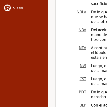
sacrifici
STORE
NBLA
De lo qu
que se h
de la ofr
NBV
Del acei
mano der
hizo con 
NTV
A contin
el lóbul
está sie
NVI
Luego, d
de la man
CST
Luego, d
de la man
PDT
De lo qu
derecho y
BLP
Con el ac