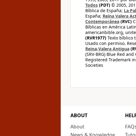
Todos
(PDT)
© 2005, 2015
Bíblica de España;
La Pa
España;
Reina Valera Ac
Contemporánea
(RVC)
C
Bíblicas en América Lati
americanbible.org, unite
(RVR1977)
Texto bíblico 
Usado con permiso. Rese
Reina-Valera Antigua
(R
(SRV-BRG) Blue Red and G
Registered Trademark in
Societies
ABOUT
HEL
About
FAQ
News & Knowledge
Tuto