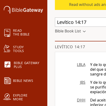
Read without ads an
READ
Bible Book List
THE BIBLE
LEVÍTICO 14:17
STUDY
TOOLS
BIBLE GATEWAY
LBLA
Y de lo 
PLUS
del que 
sangre d
BIBLE NEWS
JBS
Y de lo 
se purif
expiación
EXPLORE
MORE
DHH
Del acei
inferior