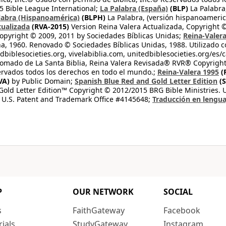
 Bible League International;
La Palabra (España)
(BLP)
La Palabra,
labra (Hispanoamérica)
(BLPH)
La Palabra, (versión hispanoameric
tualizada
(RVA-2015)
Version Reina Valera Actualizada, Copyright 
opyright © 2009, 2011 by Sociedades Bíblicas Unidas;
Reina-Valer
na, 1960. Renovado © Sociedades Bíblicas Unidas, 1988. Utilizado c
dbiblesocieties.org, vivelabiblia.com, unitedbiblesocieties.org/es/
tomado de La Santa Biblia, Reina Valera Revisada® RVR® Copyright
rvados todos los derechos en todo el mundo.;
Reina-Valera 1995
(
VA)
by Public Domain;
Spanish Blue Red and Gold Letter Edition
(S
old Letter Edition™ Copyright © 2012/2015 BRG Bible Ministries. Us
 U.S. Patent and Trademark Office #4145648;
Traducción en lengua
P
OUR NETWORK
SOCIAL
s
FaithGateway
Facebook
rials
StudyGateway
Instagram