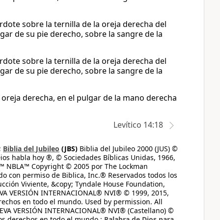
dote sobre la ternilla de la oreja derecha del
lgar de su pie derecho, sobre la sangre de la
dote sobre la ternilla de la oreja derecha del
lgar de su pie derecho, sobre la sangre de la
 oreja derecha, en el pulgar de la mano derecha
Levítico 14:18
;
Biblia del Jubileo
(JBS)
Biblia del Jubileo 2000 (JUS) ©
ios habla hoy ®, © Sociedades Bíblicas Unidas, 1966,
s™ NBLA™ Copyright © 2005 por The Lockman
do con permiso de Biblica, Inc.® Reservados todos los
ucción Viviente, &copy; Tyndale House Foundation,
UEVA VERSIÓN INTERNACIONAL® NVI® © 1999, 2015,
erechos en todo el mundo. Used by permission. All
UEVA VERSIÓN INTERNACIONAL® NVI® (Castellano) ©
los derechos en todo el mundo.;
Palabra de Dios para