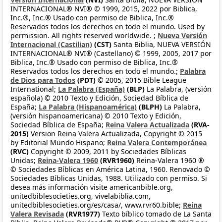
INTERNACIONAL® NVI® © 1999, 2015, 2022 por Biblica,
Inc.®, Inc.® Usado con permiso de Biblica, Inc.®
Reservados todos los derechos en todo el mundo. Used by
permission. All rights reserved worldwide. ;
Nueva Versión
Internacional (Castilian)
(CST)
Santa Biblia, NUEVA VERSIÓN
INTERNACIONAL® NVI® (Castellano) © 1999, 2005, 2017 por
Biblica, Inc.® Usado con permiso de Biblica, Inc.®
Reservados todos los derechos en todo el mundo.;
Palabra
de Dios para Todos
(PDT)
© 2005, 2015 Bible League
International;
La Palabra (España)
(BLP)
La Palabra, (versión
española) © 2010 Texto y Edición, Sociedad Bíblica de
España;
La Palabra (Hispanoamérica)
(BLPH)
La Palabra,
(versión hispanoamericana) © 2010 Texto y Edición,
Sociedad Bíblica de España;
Reina Valera Actualizada
(RVA-
2015)
Version Reina Valera Actualizada, Copyright © 2015
by Editorial Mundo Hispano;
Reina Valera Contemporánea
(RVC)
Copyright © 2009, 2011 by Sociedades Bíblicas
Unidas;
Reina-Valera 1960
(RVR1960)
Reina-Valera 1960 ®
© Sociedades Bíblicas en América Latina, 1960. Renovado ©
Sociedades Bíblicas Unidas, 1988. Utilizado con permiso. Si
desea más información visite americanbible.org,
unitedbiblesocieties.org, vivelabiblia.com,
unitedbiblesocieties.org/es/casa/, www.rvr60.bible;
Reina
Valera Revisada
(RVR1977)
Texto bíblico tomado de La Santa