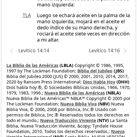
mano izquierda:
TLA
Luego se echará aceite en la palma de la
mano izquierda, mojará en el aceite el
dedo índice de su mano derecha, y
rociará el aceite siete veces en dirección
a mi altar.
Levítico 14:14
Levítico 14:16
La Biblia de las Américas
(LBLA)
Copyright © 1986, 1995,
1997 by The Lockman Foundation;
Biblia del Jubileo
(JBS)
Biblia del Jubileo 2000 (JUS) © 2000, 2001, 2010, 2014, 2017,
2020 by Ransom Press International;
Dios Habla Hoy
(DHH)
Dios habla hoy ®, © Sociedades Bíblicas Unidas, 1966, 1970,
1979, 1983, 1996.;
Nueva Biblia de las Américas
(NBLA)
Nueva Biblia de las Américas™ NBLA™ Copyright © 2005 por
The Lockman Foundation;
Nueva Biblia Viva
(NBV)
Nueva
Biblia Viva, © 2006, 2008 por Biblica, Inc.® Usado con
permiso de Biblica, Inc.® Reservados todos los derechos en
todo el mundo.;
Nueva Traducción Viviente
(NTV)
La Santa
Biblia, Nueva Traducción Viviente, &copy; Tyndale House
Foundation, 2010. Todos los derechos reservados.;
Nueva
Versión Internacional
(NVI)
Santa Biblia, NUEVA VERSIÓN