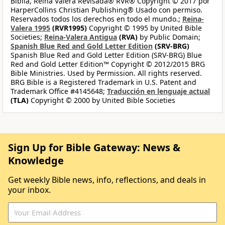
Biblia, Reina Valera Revisada® RVR® Copyright © 2017 por
HarperCollins Christian Publishing® Usado con permiso.
Reservados todos los derechos en todo el mundo.;
Reina-
Valera 1995
(RVR1995)
Copyright © 1995 by United Bible
Societies;
Reina-Valera Antigua
(RVA)
by Public Domain;
Spanish Blue Red and Gold Letter Edition
(SRV-BRG)
Spanish Blue Red and Gold Letter Edition (SRV-BRG) Blue
Red and Gold Letter Edition™ Copyright © 2012/2015 BRG
Bible Ministries. Used by Permission. All rights reserved.
BRG Bible is a Registered Trademark in U.S. Patent and
Trademark Office #4145648;
Traducción en lenguaje actual
(TLA)
Copyright © 2000 by United Bible Societies
Sign Up for Bible Gateway: News &
Knowledge
Get weekly Bible news, info, reflections, and deals in
your inbox.