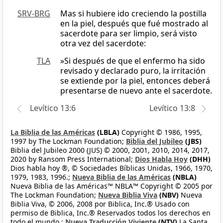
SRV-BRG
Mas si hubiere ido creciendo la postilla
en la piel, después que fué mostrado al
sacerdote para ser limpio, será visto
otra vez del sacerdote:
TLA
»Si después de que el enfermo ha sido
revisado y declarado puro, la irritación
se extiende por la piel, entonces deberá
presentarse de nuevo ante el sacerdote.
Levítico 13:6
Levítico 13:8
La Biblia de las Américas
(LBLA)
Copyright © 1986, 1995,
1997 by The Lockman Foundation;
Biblia del Jubileo
(JBS)
Biblia del Jubileo 2000 (JUS) © 2000, 2001, 2010, 2014, 2017,
2020 by Ransom Press International;
Dios Habla Hoy
(DHH)
Dios habla hoy ®, © Sociedades Bíblicas Unidas, 1966, 1970,
1979, 1983, 1996.;
Nueva Biblia de las Américas
(NBLA)
Nueva Biblia de las Américas™ NBLA™ Copyright © 2005 por
The Lockman Foundation;
Nueva Biblia Viva
(NBV)
Nueva
Biblia Viva, © 2006, 2008 por Biblica, Inc.® Usado con
permiso de Biblica, Inc.® Reservados todos los derechos en
todo el mundo.;
Nueva Traducción Viviente
(NTV)
La Santa