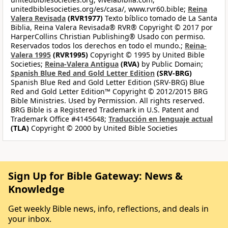
unitedbiblesocieties.org/es/casa/, www.rvr60.bible;
Reina
Valera Revisada
(RVR1977)
Texto bíblico tomado de La Santa
Biblia, Reina Valera Revisada® RVR® Copyright © 2017 por
HarperCollins Christian Publishing® Usado con permiso.
Reservados todos los derechos en todo el mundo.;
Reina-
Valera 1995
(RVR1995)
Copyright © 1995 by United Bible
Societies;
Reina-Valera Antigua
(RVA)
by Public Domain;
Spanish Blue Red and Gold Letter Edition
(SRV-BRG)
Spanish Blue Red and Gold Letter Edition (SRV-BRG) Blue
Red and Gold Letter Edition™ Copyright © 2012/2015 BRG
Bible Ministries. Used by Permission. All rights reserved.
BRG Bible is a Registered Trademark in U.S. Patent and
Trademark Office #4145648;
Traducción en lenguaje actual
(TLA)
Copyright © 2000 by United Bible Societies
Sign Up for Bible Gateway: News &
Knowledge
Get weekly Bible news, info, reflections, and deals in
your inbox.