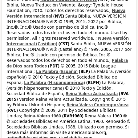
Biblia, Nueva Traducción Viviente, &copy; Tyndale House
Foundation, 2010. Todos los derechos reservados.;
Nueva
Versión Internacional
(NVI)
Santa Biblia, NUEVA VERSIÓN
INTERNACIONAL® NVI® © 1999, 2015, 2022 por Biblica,
Inc.®, Inc.® Usado con permiso de Biblica, Inc.®
Reservados todos los derechos en todo el mundo. Used by
permission. All rights reserved worldwide. ;
Nueva Versión
Internacional (Castilian)
(CST)
Santa Biblia, NUEVA VERSIÓN
INTERNACIONAL® NVI® (Castellano) © 1999, 2005, 2017 por
Biblica, Inc.® Usado con permiso de Biblica, Inc.®
Reservados todos los derechos en todo el mundo.;
Palabra
de Dios para Todos
(PDT)
© 2005, 2015 Bible League
International;
La Palabra (España)
(BLP)
La Palabra, (versión
española) © 2010 Texto y Edición, Sociedad Bíblica de
España;
La Palabra (Hispanoamérica)
(BLPH)
La Palabra,
(versión hispanoamericana) © 2010 Texto y Edición,
Sociedad Bíblica de España;
Reina Valera Actualizada
(RVA-
2015)
Version Reina Valera Actualizada, Copyright © 2015
by Editorial Mundo Hispano;
Reina Valera Contemporánea
(RVC)
Copyright © 2009, 2011 by Sociedades Bíblicas
Unidas;
Reina-Valera 1960
(RVR1960)
Reina-Valera 1960 ®
© Sociedades Bíblicas en América Latina, 1960. Renovado ©
Sociedades Bíblicas Unidas, 1988. Utilizado con permiso. Si
desea más información visite americanbible.org,
unitedbiblesocieties.org, vivelabiblia.com,