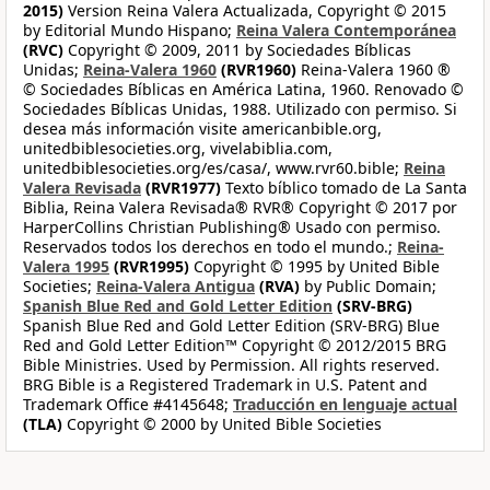
2015)
Version Reina Valera Actualizada, Copyright © 2015
by Editorial Mundo Hispano;
Reina Valera Contemporánea
(RVC)
Copyright © 2009, 2011 by Sociedades Bíblicas
Unidas;
Reina-Valera 1960
(RVR1960)
Reina-Valera 1960 ®
© Sociedades Bíblicas en América Latina, 1960. Renovado ©
Sociedades Bíblicas Unidas, 1988. Utilizado con permiso. Si
desea más información visite americanbible.org,
unitedbiblesocieties.org, vivelabiblia.com,
unitedbiblesocieties.org/es/casa/, www.rvr60.bible;
Reina
Valera Revisada
(RVR1977)
Texto bíblico tomado de La Santa
Biblia, Reina Valera Revisada® RVR® Copyright © 2017 por
HarperCollins Christian Publishing® Usado con permiso.
Reservados todos los derechos en todo el mundo.;
Reina-
Valera 1995
(RVR1995)
Copyright © 1995 by United Bible
Societies;
Reina-Valera Antigua
(RVA)
by Public Domain;
Spanish Blue Red and Gold Letter Edition
(SRV-BRG)
Spanish Blue Red and Gold Letter Edition (SRV-BRG) Blue
Red and Gold Letter Edition™ Copyright © 2012/2015 BRG
Bible Ministries. Used by Permission. All rights reserved.
BRG Bible is a Registered Trademark in U.S. Patent and
Trademark Office #4145648;
Traducción en lenguaje actual
(TLA)
Copyright © 2000 by United Bible Societies