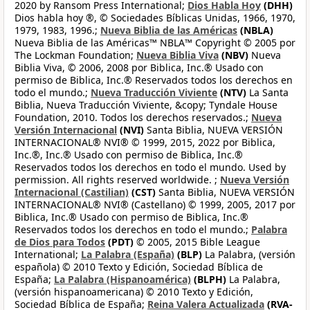
2020 by Ransom Press International;
Dios Habla Hoy
(DHH)
Dios habla hoy ®, © Sociedades Bíblicas Unidas, 1966, 1970,
1979, 1983, 1996.;
Nueva Biblia de las Américas
(NBLA)
Nueva Biblia de las Américas™ NBLA™ Copyright © 2005 por
The Lockman Foundation;
Nueva Biblia Viva
(NBV)
Nueva
Biblia Viva, © 2006, 2008 por Biblica, Inc.® Usado con
permiso de Biblica, Inc.® Reservados todos los derechos en
todo el mundo.;
Nueva Traducción Viviente
(NTV)
La Santa
Biblia, Nueva Traducción Viviente, &copy; Tyndale House
Foundation, 2010. Todos los derechos reservados.;
Nueva
Versión Internacional
(NVI)
Santa Biblia, NUEVA VERSIÓN
INTERNACIONAL® NVI® © 1999, 2015, 2022 por Biblica,
Inc.®, Inc.® Usado con permiso de Biblica, Inc.®
Reservados todos los derechos en todo el mundo. Used by
permission. All rights reserved worldwide. ;
Nueva Versión
Internacional (Castilian)
(CST)
Santa Biblia, NUEVA VERSIÓN
INTERNACIONAL® NVI® (Castellano) © 1999, 2005, 2017 por
Biblica, Inc.® Usado con permiso de Biblica, Inc.®
Reservados todos los derechos en todo el mundo.;
Palabra
de Dios para Todos
(PDT)
© 2005, 2015 Bible League
International;
La Palabra (España)
(BLP)
La Palabra, (versión
española) © 2010 Texto y Edición, Sociedad Bíblica de
España;
La Palabra (Hispanoamérica)
(BLPH)
La Palabra,
(versión hispanoamericana) © 2010 Texto y Edición,
Sociedad Bíblica de España;
Reina Valera Actualizada
(RVA-