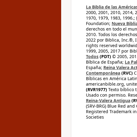
La Biblia de las América
2000, 2001, 2010, 2014, 
1970, 1979, 1983, 1996.;
Foundation;
Nueva Bibli
derechos en todo el mu
2010. Todos los derecho
2022 por Biblica, Inc.®,
rights reserved worldwid
1999, 2005, 2017 por Bib
Todos
(PDT)
© 2005, 2015
Bíblica de España;
La Pa
España;
Reina Valera Ac
Contemporánea
(RVC)
C
Bíblicas en América Lati
americanbible.org, unite
(RVR1977)
Texto bíblico 
Usado con permiso. Rese
Reina-Valera Antigua
(R
(SRV-BRG) Blue Red and G
Registered Trademark in
Societies