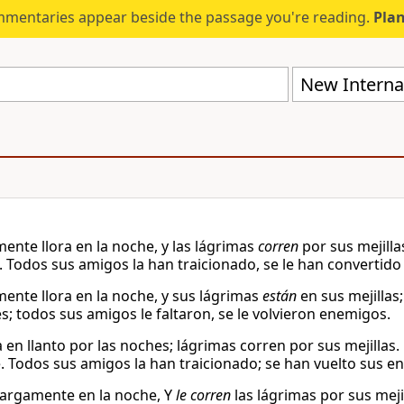
mmentaries appear beside the passage you're reading.
Plan
New Internat
nte llora en la noche, y las lágrimas
corren
por sus mejilla
 Todos sus amigos la han traicionado, se le han convertid
nte llora en la noche, y sus lágrimas
están
en sus mejillas
; todos sus amigos le faltaron, se le volvieron enemigos.
 en llanto por las noches; lágrimas corren por sus mejillas
. Todos sus amigos la han traicionado; se han vuelto sus e
argamente en la noche, Y
le corren
las lágrimas por sus meji