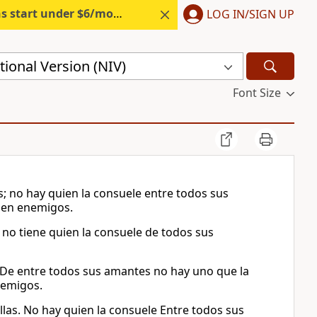
s start under $6/month.
Start free.
LOG IN/SIGN UP
ional Version (NIV)
Font Size
s; no hay quien la consuele entre todos sus
o en enemigos.
; no tiene quien la consuele de todos sus
. De entre todos sus amantes no hay uno que la
nemigos.
llas. No hay quien la consuele Entre todos sus