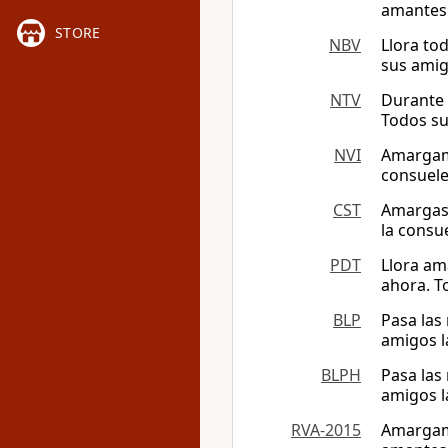
amantes.
STORE
NBV
Llora to
sus amig
NTV
Durante 
Todos su
NVI
Amargame
consuele
CST
Amargas 
la consu
PDT
Llora am
ahora. T
BLP
Pasa las
amigos l
BLPH
Pasa las
amigos l
RVA-2015
Amargame