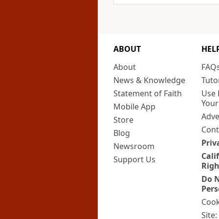
ABOUT
HEL
About
FAQ
News & Knowledge
Tuto
Statement of Faith
Use 
Your
Mobile App
Adve
Store
Cont
Blog
Priv
Newsroom
Cali
Support Us
Righ
Do N
Pers
Cook
Site