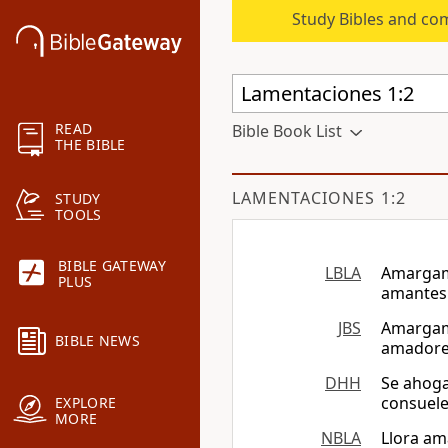
Study Bibles and co
READ
Bible Book List
THE BIBLE
LAMENTACIONES 1:2
STUDY
TOOLS
BIBLE GATEWAY
LBLA
Amargame
PLUS
amantes.
JBS
Amargame
BIBLE NEWS
amadores
DHH
Se ahoga
consuele
EXPLORE
MORE
NBLA
Llora am