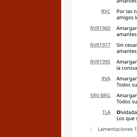
amantes.
RVC
Por las 
amigos l
RVR1960
Amargame
amantes;
RVR1977
Sin cesar
amantes;
RVR1995
Amargame
la consu
RVA
Amargame
Todos su
SRV-BRG
Amargame
Todos su
TLA
O
lvidad
Los que 
Lamentaciones 1