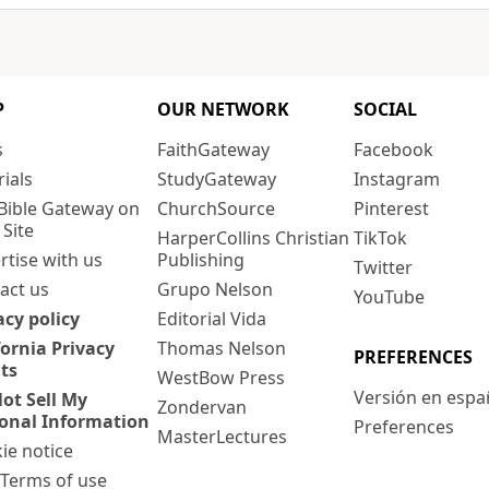
P
OUR NETWORK
SOCIAL
s
FaithGateway
Facebook
rials
StudyGateway
Instagram
Bible Gateway on
ChurchSource
Pinterest
 Site
HarperCollins Christian
TikTok
rtise with us
Publishing
Twitter
act us
Grupo Nelson
YouTube
acy policy
Editorial Vida
fornia Privacy
Thomas Nelson
PREFERENCES
ts
WestBow Press
Versión en espa
ot Sell My
Zondervan
onal Information
Preferences
MasterLectures
ie notice
: Terms of use