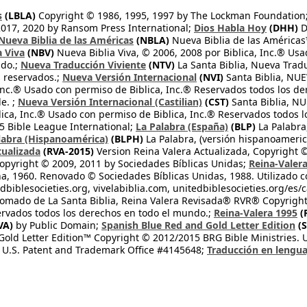
s
(LBLA)
Copyright © 1986, 1995, 1997 by The Lockman Foundation
2017, 2020 by Ransom Press International;
Dios Habla Hoy
(DHH)
D
Nueva Biblia de las Américas
(NBLA)
Nueva Biblia de las América
a Viva
(NBV)
Nueva Biblia Viva, © 2006, 2008 por Biblica, Inc.® Usa
ndo.;
Nueva Traducción Viviente
(NTV)
La Santa Biblia, Nueva Trad
s reservados.;
Nueva Versión Internacional
(NVI)
Santa Biblia, N
 Inc.® Usado con permiso de Biblica, Inc.® Reservados todos los d
e. ;
Nueva Versión Internacional (Castilian)
(CST)
Santa Biblia, N
lica, Inc.® Usado con permiso de Biblica, Inc.® Reservados todos 
 Bible League International;
La Palabra (España)
(BLP)
La Palabra,
labra (Hispanoamérica)
(BLPH)
La Palabra, (versión hispanoameric
tualizada
(RVA-2015)
Version Reina Valera Actualizada, Copyright 
opyright © 2009, 2011 by Sociedades Bíblicas Unidas;
Reina-Valer
na, 1960. Renovado © Sociedades Bíblicas Unidas, 1988. Utilizado c
dbiblesocieties.org, vivelabiblia.com, unitedbiblesocieties.org/es/
tomado de La Santa Biblia, Reina Valera Revisada® RVR® Copyright
rvados todos los derechos en todo el mundo.;
Reina-Valera 1995
(
VA)
by Public Domain;
Spanish Blue Red and Gold Letter Edition
(S
old Letter Edition™ Copyright © 2012/2015 BRG Bible Ministries. Us
 U.S. Patent and Trademark Office #4145648;
Traducción en lengua