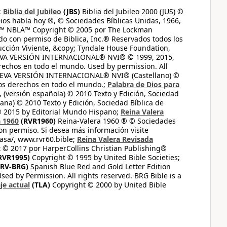
;
Biblia del Jubileo
(JBS)
Biblia del Jubileo 2000 (JUS) ©
ios habla hoy ®, © Sociedades Bíblicas Unidas, 1966,
s™ NBLA™ Copyright © 2005 por The Lockman
do con permiso de Biblica, Inc.® Reservados todos los
ucción Viviente, &copy; Tyndale House Foundation,
UEVA VERSIÓN INTERNACIONAL® NVI® © 1999, 2015,
erechos en todo el mundo. Used by permission. All
UEVA VERSIÓN INTERNACIONAL® NVI® (Castellano) ©
los derechos en todo el mundo.;
Palabra de Dios para
 (versión española) © 2010 Texto y Edición, Sociedad
ana) © 2010 Texto y Edición, Sociedad Bíblica de
© 2015 by Editorial Mundo Hispano;
Reina Valera
a 1960
(RVR1960)
Reina-Valera 1960 ® © Sociedades
on permiso. Si desea más información visite
casa/, www.rvr60.bible;
Reina Valera Revisada
 © 2017 por HarperCollins Christian Publishing®
RVR1995)
Copyright © 1995 by United Bible Societies;
RV-BRG)
Spanish Blue Red and Gold Letter Edition
ed by Permission. All rights reserved. BRG Bible is a
je actual
(TLA)
Copyright © 2000 by United Bible