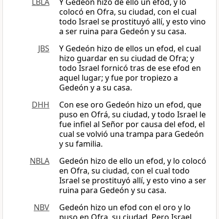
LBLA
Y Gedeón hizo de ello un efod, y lo
colocó en Ofra, su ciudad, con el cual
todo Israel se prostituyó allí, y esto vino
a ser ruina para Gedeón y su casa.
JBS
Y Gedeón hizo de ellos un efod, el cual
hizo guardar en su ciudad de Ofra; y
todo Israel fornicó tras de ese efod en
aquel lugar; y fue por tropiezo a
Gedeón y a su casa.
DHH
Con ese oro Gedeón hizo un efod, que
puso en Ofrá, su ciudad, y todo Israel le
fue infiel al Señor por causa del efod, el
cual se volvió una trampa para Gedeón
y su familia.
NBLA
Gedeón hizo de ello un efod, y lo colocó
en Ofra, su ciudad, con el cual todo
Israel se prostituyó allí, y esto vino a ser
ruina para Gedeón y su casa.
NBV
Gedeón hizo un efod con el oro y lo
puso en Ofra, su ciudad. Pero Israel