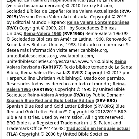
(versión hispanoamericana) © 2010 Texto y Edición,
Sociedad Bíblica de España;
Reina Valera Actualizada
(RVA-
2015)
Version Reina Valera Actualizada, Copyright © 2015
by Editorial Mundo Hispano;
Reina Valera Contemporánea
(RVC)
Copyright © 2009, 2011 by Sociedades Bíblicas
Unidas;
Reina-Valera 1960
(RVR1960)
Reina-Valera 1960 ®
© Sociedades Bíblicas en América Latina, 1960. Renovado ©
Sociedades Bíblicas Unidas, 1988. Utilizado con permiso. Si
desea más información visite americanbible.org,
unitedbiblesocieties.org, vivelabiblia.com,
unitedbiblesocieties.org/es/casa/, www.rvr60.bible;
Reina
Valera Revisada
(RVR1977)
Texto bíblico tomado de La Santa
Biblia, Reina Valera Revisada® RVR® Copyright © 2017 por
HarperCollins Christian Publishing® Usado con permiso.
Reservados todos los derechos en todo el mundo.;
Reina-
Valera 1995
(RVR1995)
Copyright © 1995 by United Bible
Societies;
Reina-Valera Antigua
(RVA)
by Public Domain;
Spanish Blue Red and Gold Letter Edition
(SRV-BRG)
Spanish Blue Red and Gold Letter Edition (SRV-BRG) Blue
Red and Gold Letter Edition™ Copyright © 2012/2015 BRG
Bible Ministries. Used by Permission. All rights reserved.
BRG Bible is a Registered Trademark in U.S. Patent and
Trademark Office #4145648;
Traducción en lenguaje actual
(TLA)
Copyright © 2000 by United Bible Societies