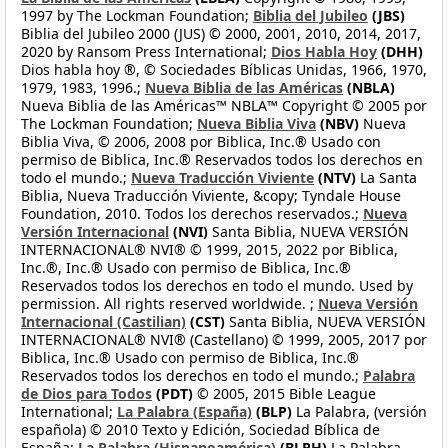
1997 by The Lockman Foundation;
Biblia del Jubileo
(JBS)
Biblia del Jubileo 2000 (JUS) © 2000, 2001, 2010, 2014, 2017,
2020 by Ransom Press International;
Dios Habla Hoy
(DHH)
Dios habla hoy ®, © Sociedades Bíblicas Unidas, 1966, 1970,
1979, 1983, 1996.;
Nueva Biblia de las Américas
(NBLA)
Nueva Biblia de las Américas™ NBLA™ Copyright © 2005 por
The Lockman Foundation;
Nueva Biblia Viva
(NBV)
Nueva
Biblia Viva, © 2006, 2008 por Biblica, Inc.® Usado con
permiso de Biblica, Inc.® Reservados todos los derechos en
todo el mundo.;
Nueva Traducción Viviente
(NTV)
La Santa
Biblia, Nueva Traducción Viviente, &copy; Tyndale House
Foundation, 2010. Todos los derechos reservados.;
Nueva
Versión Internacional
(NVI)
Santa Biblia, NUEVA VERSIÓN
INTERNACIONAL® NVI® © 1999, 2015, 2022 por Biblica,
Inc.®, Inc.® Usado con permiso de Biblica, Inc.®
Reservados todos los derechos en todo el mundo. Used by
permission. All rights reserved worldwide. ;
Nueva Versión
Internacional (Castilian)
(CST)
Santa Biblia, NUEVA VERSIÓN
INTERNACIONAL® NVI® (Castellano) © 1999, 2005, 2017 por
Biblica, Inc.® Usado con permiso de Biblica, Inc.®
Reservados todos los derechos en todo el mundo.;
Palabra
de Dios para Todos
(PDT)
© 2005, 2015 Bible League
International;
La Palabra (España)
(BLP)
La Palabra, (versión
española) © 2010 Texto y Edición, Sociedad Bíblica de
España;
La Palabra (Hispanoamérica)
(BLPH)
La Palabra,