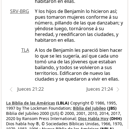
habitaron en ellas.
SRV-BRG
Y los hijos de Benjamín lo hicieron así;
pues tomaron mujeres conforme á su
número, pillando de las que danzaban; y
yéndose luego, tornáronse á su
heredad, y reedificaron las ciudades, y
habitaron en ellas.
TLA
A los de Benjamín les pareció bien hacer
lo que se les sugería, así que cada uno
tomó una de las jóvenes que estaban
bailando, y todos se volvieron a sus
territorios. Edificaron de nuevo las
ciudades y se quedaron a vivir en ellas.
Jueces 21:22
Jueces 21:24
La Biblia de las Américas
(LBLA)
Copyright © 1986, 1995,
1997 by The Lockman Foundation;
Biblia del Jubileo
(JBS)
Biblia del Jubileo 2000 (JUS) © 2000, 2001, 2010, 2014, 2017,
2020 by Ransom Press International;
Dios Habla Hoy
(DHH)
Dios habla hoy ®, © Sociedades Bíblicas Unidas, 1966, 1970,
1979, 1983, 1996.;
Nueva Biblia de las Américas
(NBLA)