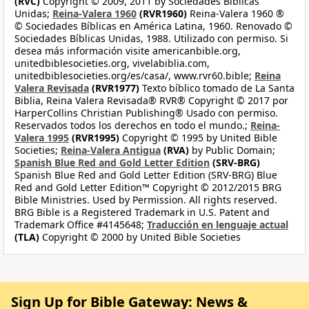
(RVC)
Copyright © 2009, 2011 by Sociedades Bíblicas
Unidas;
Reina-Valera 1960
(RVR1960)
Reina-Valera 1960 ®
© Sociedades Bíblicas en América Latina, 1960. Renovado ©
Sociedades Bíblicas Unidas, 1988. Utilizado con permiso. Si
desea más información visite americanbible.org,
unitedbiblesocieties.org, vivelabiblia.com,
unitedbiblesocieties.org/es/casa/, www.rvr60.bible;
Reina
Valera Revisada
(RVR1977)
Texto bíblico tomado de La Santa
Biblia, Reina Valera Revisada® RVR® Copyright © 2017 por
HarperCollins Christian Publishing® Usado con permiso.
Reservados todos los derechos en todo el mundo.;
Reina-
Valera 1995
(RVR1995)
Copyright © 1995 by United Bible
Societies;
Reina-Valera Antigua
(RVA)
by Public Domain;
Spanish Blue Red and Gold Letter Edition
(SRV-BRG)
Spanish Blue Red and Gold Letter Edition (SRV-BRG) Blue
Red and Gold Letter Edition™ Copyright © 2012/2015 BRG
Bible Ministries. Used by Permission. All rights reserved.
BRG Bible is a Registered Trademark in U.S. Patent and
Trademark Office #4145648;
Traducción en lenguaje actual
(TLA)
Copyright © 2000 by United Bible Societies
Sign Up for Bible Gateway: News &