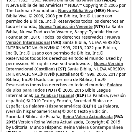
Nueva Biblia de las Américas™ NBLA™ Copyright © 2005 por
The Lockman Foundation;
Nueva Biblia Viva
(NBV)
Nueva
Biblia Viva, © 2006, 2008 por Biblica, Inc.® Usado con
permiso de Biblica, Inc.® Reservados todos los derechos en
todo el mundo.;
Nueva Traducción Viviente
(NTV)
La Santa
Biblia, Nueva Traducción Viviente, &copy; Tyndale House
Foundation, 2010. Todos los derechos reservados.;
Nueva
Versión Internacional
(NVI)
Santa Biblia, NUEVA VERSIÓN
INTERNACIONAL® NVI® © 1999, 2015, 2022 por Biblica,
Inc.®, Inc.® Usado con permiso de Biblica, Inc.®
Reservados todos los derechos en todo el mundo. Used by
permission. All rights reserved worldwide. ;
Nueva Versión
Internacional (Castilian)
(CST)
Santa Biblia, NUEVA VERSIÓN
INTERNACIONAL® NVI® (Castellano) © 1999, 2005, 2017 por
Biblica, Inc.® Usado con permiso de Biblica, Inc.®
Reservados todos los derechos en todo el mundo.;
Palabra
de Dios para Todos
(PDT)
© 2005, 2015 Bible League
International;
La Palabra (España)
(BLP)
La Palabra, (versión
española) © 2010 Texto y Edición, Sociedad Bíblica de
España;
La Palabra (Hispanoamérica)
(BLPH)
La Palabra,
(versión hispanoamericana) © 2010 Texto y Edición,
Sociedad Bíblica de España;
Reina Valera Actualizada
(RVA-
2015)
Version Reina Valera Actualizada, Copyright © 2015
by Editorial Mundo Hispano;
Reina Valera Contemporánea