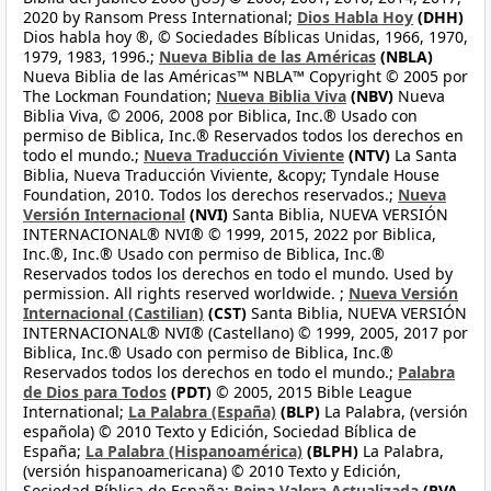
2020 by Ransom Press International;
Dios Habla Hoy
(DHH)
Dios habla hoy ®, © Sociedades Bíblicas Unidas, 1966, 1970,
1979, 1983, 1996.;
Nueva Biblia de las Américas
(NBLA)
Nueva Biblia de las Américas™ NBLA™ Copyright © 2005 por
The Lockman Foundation;
Nueva Biblia Viva
(NBV)
Nueva
Biblia Viva, © 2006, 2008 por Biblica, Inc.® Usado con
permiso de Biblica, Inc.® Reservados todos los derechos en
todo el mundo.;
Nueva Traducción Viviente
(NTV)
La Santa
Biblia, Nueva Traducción Viviente, &copy; Tyndale House
Foundation, 2010. Todos los derechos reservados.;
Nueva
Versión Internacional
(NVI)
Santa Biblia, NUEVA VERSIÓN
INTERNACIONAL® NVI® © 1999, 2015, 2022 por Biblica,
Inc.®, Inc.® Usado con permiso de Biblica, Inc.®
Reservados todos los derechos en todo el mundo. Used by
permission. All rights reserved worldwide. ;
Nueva Versión
Internacional (Castilian)
(CST)
Santa Biblia, NUEVA VERSIÓN
INTERNACIONAL® NVI® (Castellano) © 1999, 2005, 2017 por
Biblica, Inc.® Usado con permiso de Biblica, Inc.®
Reservados todos los derechos en todo el mundo.;
Palabra
de Dios para Todos
(PDT)
© 2005, 2015 Bible League
International;
La Palabra (España)
(BLP)
La Palabra, (versión
española) © 2010 Texto y Edición, Sociedad Bíblica de
España;
La Palabra (Hispanoamérica)
(BLPH)
La Palabra,
(versión hispanoamericana) © 2010 Texto y Edición,
Sociedad Bíblica de España;
Reina Valera Actualizada
(RVA-