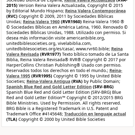
2015)
Version Reina Valera Actualizada, Copyright © 2015
by Editorial Mundo Hispano;
Reina Valera Contemporánea
(RVC)
Copyright © 2009, 2011 by Sociedades Bíblicas
Unidas;
Reina-Valera 1960
(RVR1960)
Reina-Valera 1960 ®
© Sociedades Bíblicas en América Latina, 1960. Renovado ©
Sociedades Bíblicas Unidas, 1988. Utilizado con permiso. Si
desea más información visite americanbible.org,
unitedbiblesocieties.org, vivelabiblia.com,
unitedbiblesocieties.org/es/casa/, www.rvr60.bible;
Reina
Valera Revisada
(RVR1977)
Texto bíblico tomado de La Santa
Biblia, Reina Valera Revisada® RVR® Copyright © 2017 por
HarperCollins Christian Publishing® Usado con permiso.
Reservados todos los derechos en todo el mundo.;
Reina-
Valera 1995
(RVR1995)
Copyright © 1995 by United Bible
Societies;
Reina-Valera Antigua
(RVA)
by Public Domain;
Spanish Blue Red and Gold Letter Edition
(SRV-BRG)
Spanish Blue Red and Gold Letter Edition (SRV-BRG) Blue
Red and Gold Letter Edition™ Copyright © 2012/2015 BRG
Bible Ministries. Used by Permission. All rights reserved.
BRG Bible is a Registered Trademark in U.S. Patent and
Trademark Office #4145648;
Traducción en lenguaje actual
(TLA)
Copyright © 2000 by United Bible Societies