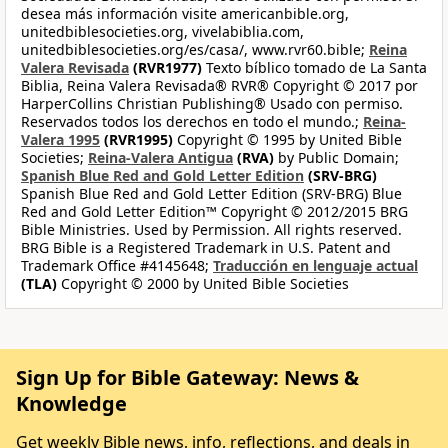
desea más información visite americanbible.org,
unitedbiblesocieties.org, vivelabiblia.com,
unitedbiblesocieties.org/es/casa/, www.rvr60.bible;
Reina
Valera Revisada
(RVR1977)
Texto bíblico tomado de La Santa
Biblia, Reina Valera Revisada® RVR® Copyright © 2017 por
HarperCollins Christian Publishing® Usado con permiso.
Reservados todos los derechos en todo el mundo.;
Reina-
Valera 1995
(RVR1995)
Copyright © 1995 by United Bible
Societies;
Reina-Valera Antigua
(RVA)
by Public Domain;
Spanish Blue Red and Gold Letter Edition
(SRV-BRG)
Spanish Blue Red and Gold Letter Edition (SRV-BRG) Blue
Red and Gold Letter Edition™ Copyright © 2012/2015 BRG
Bible Ministries. Used by Permission. All rights reserved.
BRG Bible is a Registered Trademark in U.S. Patent and
Trademark Office #4145648;
Traducción en lenguaje actual
(TLA)
Copyright © 2000 by United Bible Societies
Sign Up for Bible Gateway: News &
Knowledge
Get weekly Bible news, info, reflections, and deals in