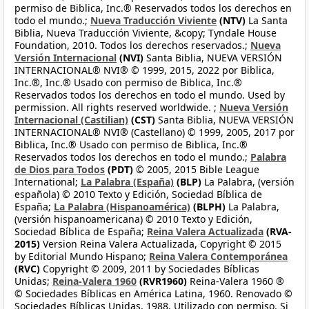
permiso de Biblica, Inc.® Reservados todos los derechos en
todo el mundo.;
Nueva Traducción Viviente
(NTV)
La Santa
Biblia, Nueva Traducción Viviente, &copy; Tyndale House
Foundation, 2010. Todos los derechos reservados.;
Nueva
Versión Internacional
(NVI)
Santa Biblia, NUEVA VERSIÓN
INTERNACIONAL® NVI® © 1999, 2015, 2022 por Biblica,
Inc.®, Inc.® Usado con permiso de Biblica, Inc.®
Reservados todos los derechos en todo el mundo. Used by
permission. All rights reserved worldwide. ;
Nueva Versión
Internacional (Castilian)
(CST)
Santa Biblia, NUEVA VERSIÓN
INTERNACIONAL® NVI® (Castellano) © 1999, 2005, 2017 por
Biblica, Inc.® Usado con permiso de Biblica, Inc.®
Reservados todos los derechos en todo el mundo.;
Palabra
de Dios para Todos
(PDT)
© 2005, 2015 Bible League
International;
La Palabra (España)
(BLP)
La Palabra, (versión
española) © 2010 Texto y Edición, Sociedad Bíblica de
España;
La Palabra (Hispanoamérica)
(BLPH)
La Palabra,
(versión hispanoamericana) © 2010 Texto y Edición,
Sociedad Bíblica de España;
Reina Valera Actualizada
(RVA-
2015)
Version Reina Valera Actualizada, Copyright © 2015
by Editorial Mundo Hispano;
Reina Valera Contemporánea
(RVC)
Copyright © 2009, 2011 by Sociedades Bíblicas
Unidas;
Reina-Valera 1960
(RVR1960)
Reina-Valera 1960 ®
© Sociedades Bíblicas en América Latina, 1960. Renovado ©
Sociedades Bíblicas Unidas, 1988. Utilizado con permiso. Si