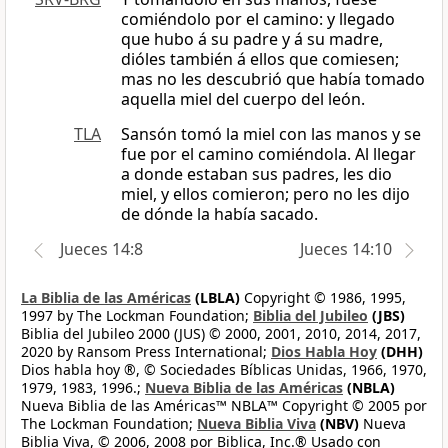
comiéndolo por el camino: y llegado
que hubo á su padre y á su madre,
dióles también á ellos que comiesen;
mas no les descubrió que había tomado
aquella miel del cuerpo del león.
TLA
Sansón tomó la miel con las manos y se
fue por el camino comiéndola. Al llegar
a donde estaban sus padres, les dio
miel, y ellos comieron; pero no les dijo
de dónde la había sacado.
Jueces 14:8
Jueces 14:10
La Biblia de las Américas
(LBLA)
Copyright © 1986, 1995,
1997 by The Lockman Foundation;
Biblia del Jubileo
(JBS)
Biblia del Jubileo 2000 (JUS) © 2000, 2001, 2010, 2014, 2017,
2020 by Ransom Press International;
Dios Habla Hoy
(DHH)
Dios habla hoy ®, © Sociedades Bíblicas Unidas, 1966, 1970,
1979, 1983, 1996.;
Nueva Biblia de las Américas
(NBLA)
Nueva Biblia de las Américas™ NBLA™ Copyright © 2005 por
The Lockman Foundation;
Nueva Biblia Viva
(NBV)
Nueva
Biblia Viva, © 2006, 2008 por Biblica, Inc.® Usado con