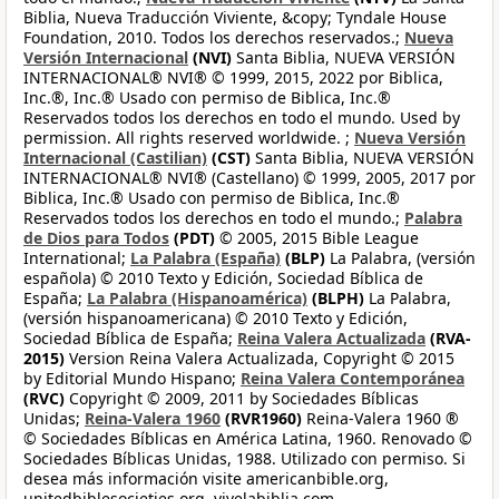
Biblia, Nueva Traducción Viviente, &copy; Tyndale House
Foundation, 2010. Todos los derechos reservados.;
Nueva
Versión Internacional
(NVI)
Santa Biblia, NUEVA VERSIÓN
INTERNACIONAL® NVI® © 1999, 2015, 2022 por Biblica,
Inc.®, Inc.® Usado con permiso de Biblica, Inc.®
Reservados todos los derechos en todo el mundo. Used by
permission. All rights reserved worldwide. ;
Nueva Versión
Internacional (Castilian)
(CST)
Santa Biblia, NUEVA VERSIÓN
INTERNACIONAL® NVI® (Castellano) © 1999, 2005, 2017 por
Biblica, Inc.® Usado con permiso de Biblica, Inc.®
Reservados todos los derechos en todo el mundo.;
Palabra
de Dios para Todos
(PDT)
© 2005, 2015 Bible League
International;
La Palabra (España)
(BLP)
La Palabra, (versión
española) © 2010 Texto y Edición, Sociedad Bíblica de
España;
La Palabra (Hispanoamérica)
(BLPH)
La Palabra,
(versión hispanoamericana) © 2010 Texto y Edición,
Sociedad Bíblica de España;
Reina Valera Actualizada
(RVA-
2015)
Version Reina Valera Actualizada, Copyright © 2015
by Editorial Mundo Hispano;
Reina Valera Contemporánea
(RVC)
Copyright © 2009, 2011 by Sociedades Bíblicas
Unidas;
Reina-Valera 1960
(RVR1960)
Reina-Valera 1960 ®
© Sociedades Bíblicas en América Latina, 1960. Renovado ©
Sociedades Bíblicas Unidas, 1988. Utilizado con permiso. Si
desea más información visite americanbible.org,
unitedbiblesocieties.org, vivelabiblia.com,