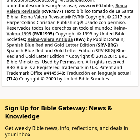
unitedbiblesocieties.org/es/casa/, www.rvr60.bible;
Reina
Valera Revisada
(RVR1977)
Texto bíblico tomado de La Santa
Biblia, Reina Valera Revisada® RVR® Copyright © 2017 por
HarperCollins Christian Publishing® Usado con permiso.
Reservados todos los derechos en todo el mundo.;
Reina-
Valera 1995
(RVR1995)
Copyright © 1995 by United Bible
Societies;
Reina-Valera Antigua
(RVA)
by Public Domain;
Spanish Blue Red and Gold Letter Edition
(SRV-BRG)
Spanish Blue Red and Gold Letter Edition (SRV-BRG) Blue
Red and Gold Letter Edition™ Copyright © 2012/2015 BRG
Bible Ministries. Used by Permission. All rights reserved.
BRG Bible is a Registered Trademark in U.S. Patent and
Trademark Office #4145648;
Traducción en lenguaje actual
(TLA)
Copyright © 2000 by United Bible Societies
Sign Up for Bible Gateway: News &
Knowledge
Get weekly Bible news, info, reflections, and deals in
your inbox.