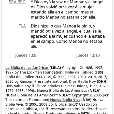
SRV-BRG
Y Dios oyó la voz de Manoa: y el ángel
de Dios volvió otra vez á la mujer,
estando ella en el campo; mas su
marido Manoa no estaba con ella.
TLA
Dios hizo lo que Manoa le pidió, y
mandó otra vez al ángel, el cual se le
apareció a la mujer cuando ella estaba
en el campo. Como Manoa no estaba
allí,
Jueces 13:8
Jueces 13:10
La Biblia de las Américas
(LBLA)
Copyright © 1986, 1995,
1997 by The Lockman Foundation;
Biblia del Jubileo
(JBS)
Biblia del Jubileo 2000 (JUS) © 2000, 2001, 2010, 2014, 2017,
2020 by Ransom Press International;
Dios Habla Hoy
(DHH)
Dios habla hoy ®, © Sociedades Bíblicas Unidas, 1966, 1970,
1979, 1983, 1996.;
Nueva Biblia de las Américas
(NBLA)
Nueva Biblia de las Américas™ NBLA™ Copyright © 2005 por
The Lockman Foundation;
Nueva Biblia Viva
(NBV)
Nueva
Biblia Viva, © 2006, 2008 por Biblica, Inc.® Usado con
permiso de Biblica, Inc.® Reservados todos los derechos en
todo el mundo.;
Nueva Traducción Viviente
(NTV)
La Santa