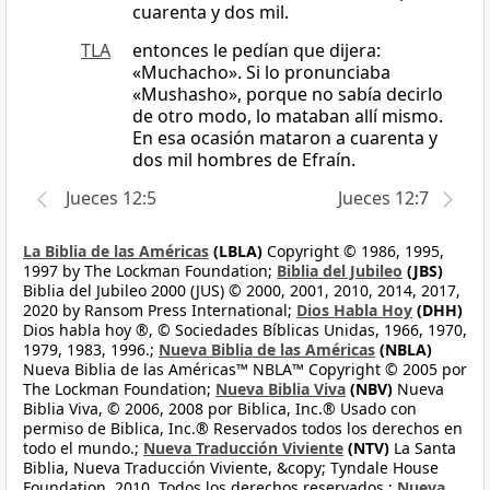
cuarenta y dos mil.
TLA
entonces le pedían que dijera:
«Muchacho». Si lo pronunciaba
«Mushasho», porque no sabía decirlo
de otro modo, lo mataban allí mismo.
En esa ocasión mataron a cuarenta y
dos mil hombres de Efraín.
Jueces 12:5
Jueces 12:7
La Biblia de las Américas
(LBLA)
Copyright © 1986, 1995,
1997 by The Lockman Foundation;
Biblia del Jubileo
(JBS)
Biblia del Jubileo 2000 (JUS) © 2000, 2001, 2010, 2014, 2017,
2020 by Ransom Press International;
Dios Habla Hoy
(DHH)
Dios habla hoy ®, © Sociedades Bíblicas Unidas, 1966, 1970,
1979, 1983, 1996.;
Nueva Biblia de las Américas
(NBLA)
Nueva Biblia de las Américas™ NBLA™ Copyright © 2005 por
The Lockman Foundation;
Nueva Biblia Viva
(NBV)
Nueva
Biblia Viva, © 2006, 2008 por Biblica, Inc.® Usado con
permiso de Biblica, Inc.® Reservados todos los derechos en
todo el mundo.;
Nueva Traducción Viviente
(NTV)
La Santa
Biblia, Nueva Traducción Viviente, &copy; Tyndale House
Foundation, 2010. Todos los derechos reservados.;
Nueva