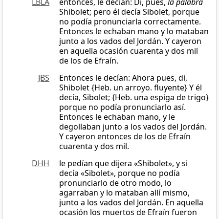
LBLA
entonces, le decían: Di, pues,
la palabra
Shibolet; pero él decía Sibolet, porque
no podía pronunciarla correctamente.
Entonces le echaban mano y lo mataban
junto a los vados del Jordán. Y cayeron
en aquella ocasión cuarenta y dos mil
de los de Efraín.
JBS
Entonces le decían: Ahora pues, di,
Shibolet {Heb. un arroyo. fluyente} Y él
decía, Sibolet; {Heb. una espiga de trigo}
porque no podía pronunciarlo así.
Entonces le echaban mano, y le
degollaban junto a los vados del Jordán.
Y cayeron entonces de los de Efraín
cuarenta y dos mil.
DHH
le pedían que dijera «Shibolet», y si
decía «Sibolet», porque no podía
pronunciarlo de otro modo, lo
agarraban y lo mataban allí mismo,
junto a los vados del Jordán. En aquella
ocasión los muertos de Efraín fueron