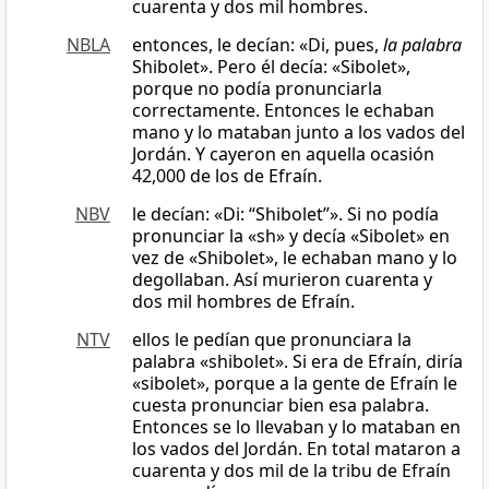
cuarenta y dos mil hombres.
NBLA
entonces, le decían: «Di, pues,
la palabra
Shibolet». Pero él decía: «Sibolet»,
porque no podía pronunciarla
correctamente. Entonces le echaban
mano y lo mataban junto a los vados del
Jordán. Y cayeron en aquella ocasión
42,000 de los de Efraín.
NBV
le decían: «Di: “Shibolet”». Si no podía
pronunciar la «sh» y decía «Sibolet» en
vez de «Shibolet», le echaban mano y lo
degollaban. Así murieron cuarenta y
dos mil hombres de Efraín.
NTV
ellos le pedían que pronunciara la
palabra «shibolet». Si era de Efraín, diría
«sibolet», porque a la gente de Efraín le
cuesta pronunciar bien esa palabra.
Entonces se lo llevaban y lo mataban en
los vados del Jordán. En total mataron a
cuarenta y dos mil de la tribu de Efraín