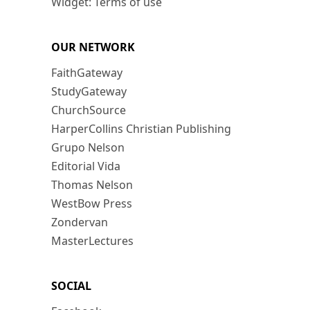
Widget: Terms of use
OUR NETWORK
FaithGateway
StudyGateway
ChurchSource
HarperCollins Christian Publishing
Grupo Nelson
Editorial Vida
Thomas Nelson
WestBow Press
Zondervan
MasterLectures
SOCIAL