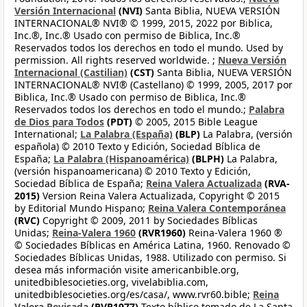
Versión Internacional
(NVI)
Santa Biblia, NUEVA VERSIÓN
INTERNACIONAL® NVI® © 1999, 2015, 2022 por Biblica,
Inc.®, Inc.® Usado con permiso de Biblica, Inc.®
Reservados todos los derechos en todo el mundo. Used by
permission. All rights reserved worldwide. ;
Nueva Versión
Internacional (Castilian)
(CST)
Santa Biblia, NUEVA VERSIÓN
INTERNACIONAL® NVI® (Castellano) © 1999, 2005, 2017 por
Biblica, Inc.® Usado con permiso de Biblica, Inc.®
Reservados todos los derechos en todo el mundo.;
Palabra
de Dios para Todos
(PDT)
© 2005, 2015 Bible League
International;
La Palabra (España)
(BLP)
La Palabra, (versión
española) © 2010 Texto y Edición, Sociedad Bíblica de
España;
La Palabra (Hispanoamérica)
(BLPH)
La Palabra,
(versión hispanoamericana) © 2010 Texto y Edición,
Sociedad Bíblica de España;
Reina Valera Actualizada
(RVA-
2015)
Version Reina Valera Actualizada, Copyright © 2015
by Editorial Mundo Hispano;
Reina Valera Contemporánea
(RVC)
Copyright © 2009, 2011 by Sociedades Bíblicas
Unidas;
Reina-Valera 1960
(RVR1960)
Reina-Valera 1960 ®
© Sociedades Bíblicas en América Latina, 1960. Renovado ©
Sociedades Bíblicas Unidas, 1988. Utilizado con permiso. Si
desea más información visite americanbible.org,
unitedbiblesocieties.org, vivelabiblia.com,
unitedbiblesocieties.org/es/casa/, www.rvr60.bible;
Reina
Valera Revisada
(RVR1977)
Texto bíblico tomado de La Santa