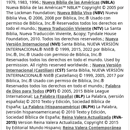
1979, 1983, 1996.;
Nueva Biblia de las Américas
(NBLA)
Nueva Biblia de las Américas™ NBLA™ Copyright © 2005 por
The Lockman Foundation;
Nueva Biblia Viva
(NBV)
Nueva
Biblia Viva, © 2006, 2008 por Biblica, Inc.® Usado con
permiso de Biblica, Inc.® Reservados todos los derechos en
todo el mundo.;
Nueva Traducción Viviente
(NTV)
La Santa
Biblia, Nueva Traducción Viviente, &copy; Tyndale House
Foundation, 2010. Todos los derechos reservados.;
Nueva
Versión Internacional
(NVI)
Santa Biblia, NUEVA VERSIÓN
INTERNACIONAL® NVI® © 1999, 2015, 2022 por Biblica,
Inc.®, Inc.® Usado con permiso de Biblica, Inc.®
Reservados todos los derechos en todo el mundo. Used by
permission. All rights reserved worldwide. ;
Nueva Versión
Internacional (Castilian)
(CST)
Santa Biblia, NUEVA VERSIÓN
INTERNACIONAL® NVI® (Castellano) © 1999, 2005, 2017 por
Biblica, Inc.® Usado con permiso de Biblica, Inc.®
Reservados todos los derechos en todo el mundo.;
Palabra
de Dios para Todos
(PDT)
© 2005, 2015 Bible League
International;
La Palabra (España)
(BLP)
La Palabra, (versión
española) © 2010 Texto y Edición, Sociedad Bíblica de
España;
La Palabra (Hispanoamérica)
(BLPH)
La Palabra,
(versión hispanoamericana) © 2010 Texto y Edición,
Sociedad Bíblica de España;
Reina Valera Actualizada
(RVA-
2015)
Version Reina Valera Actualizada, Copyright © 2015
by Editorial Mundo Hispano;
Reina Valera Contemporánea