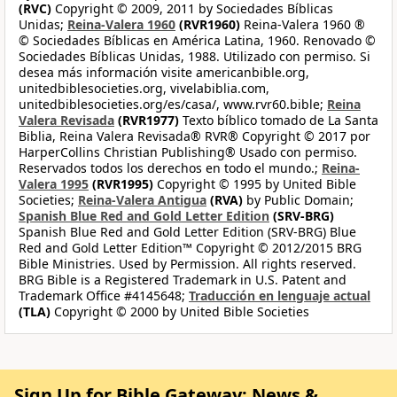
(RVC)
Copyright © 2009, 2011 by Sociedades Bíblicas
Unidas;
Reina-Valera 1960
(RVR1960)
Reina-Valera 1960 ®
© Sociedades Bíblicas en América Latina, 1960. Renovado ©
Sociedades Bíblicas Unidas, 1988. Utilizado con permiso. Si
desea más información visite americanbible.org,
unitedbiblesocieties.org, vivelabiblia.com,
unitedbiblesocieties.org/es/casa/, www.rvr60.bible;
Reina
Valera Revisada
(RVR1977)
Texto bíblico tomado de La Santa
Biblia, Reina Valera Revisada® RVR® Copyright © 2017 por
HarperCollins Christian Publishing® Usado con permiso.
Reservados todos los derechos en todo el mundo.;
Reina-
Valera 1995
(RVR1995)
Copyright © 1995 by United Bible
Societies;
Reina-Valera Antigua
(RVA)
by Public Domain;
Spanish Blue Red and Gold Letter Edition
(SRV-BRG)
Spanish Blue Red and Gold Letter Edition (SRV-BRG) Blue
Red and Gold Letter Edition™ Copyright © 2012/2015 BRG
Bible Ministries. Used by Permission. All rights reserved.
BRG Bible is a Registered Trademark in U.S. Patent and
Trademark Office #4145648;
Traducción en lenguaje actual
(TLA)
Copyright © 2000 by United Bible Societies
Sign Up for Bible Gateway: News &