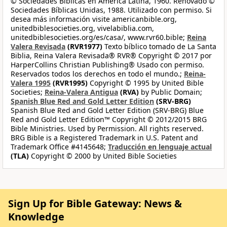
© Sociedades Bíblicas en América Latina, 1960. Renovado ©
Sociedades Bíblicas Unidas, 1988. Utilizado con permiso. Si
desea más información visite americanbible.org,
unitedbiblesocieties.org, vivelabiblia.com,
unitedbiblesocieties.org/es/casa/, www.rvr60.bible;
Reina
Valera Revisada
(RVR1977)
Texto bíblico tomado de La Santa
Biblia, Reina Valera Revisada® RVR® Copyright © 2017 por
HarperCollins Christian Publishing® Usado con permiso.
Reservados todos los derechos en todo el mundo.;
Reina-
Valera 1995
(RVR1995)
Copyright © 1995 by United Bible
Societies;
Reina-Valera Antigua
(RVA)
by Public Domain;
Spanish Blue Red and Gold Letter Edition
(SRV-BRG)
Spanish Blue Red and Gold Letter Edition (SRV-BRG) Blue
Red and Gold Letter Edition™ Copyright © 2012/2015 BRG
Bible Ministries. Used by Permission. All rights reserved.
BRG Bible is a Registered Trademark in U.S. Patent and
Trademark Office #4145648;
Traducción en lenguaje actual
(TLA)
Copyright © 2000 by United Bible Societies
Sign Up for Bible Gateway: News &
Knowledge