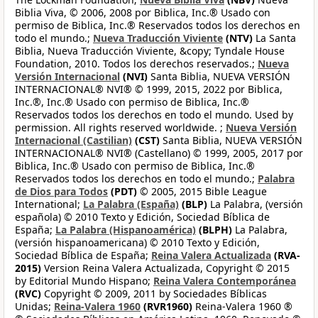
Biblia Viva, © 2006, 2008 por Biblica, Inc.® Usado con
permiso de Biblica, Inc.® Reservados todos los derechos en
todo el mundo.;
Nueva Traducción Viviente
(NTV)
La Santa
Biblia, Nueva Traducción Viviente, &copy; Tyndale House
Foundation, 2010. Todos los derechos reservados.;
Nueva
Versión Internacional
(NVI)
Santa Biblia, NUEVA VERSIÓN
INTERNACIONAL® NVI® © 1999, 2015, 2022 por Biblica,
Inc.®, Inc.® Usado con permiso de Biblica, Inc.®
Reservados todos los derechos en todo el mundo. Used by
permission. All rights reserved worldwide. ;
Nueva Versión
Internacional (Castilian)
(CST)
Santa Biblia, NUEVA VERSIÓN
INTERNACIONAL® NVI® (Castellano) © 1999, 2005, 2017 por
Biblica, Inc.® Usado con permiso de Biblica, Inc.®
Reservados todos los derechos en todo el mundo.;
Palabra
de Dios para Todos
(PDT)
© 2005, 2015 Bible League
International;
La Palabra (España)
(BLP)
La Palabra, (versión
española) © 2010 Texto y Edición, Sociedad Bíblica de
España;
La Palabra (Hispanoamérica)
(BLPH)
La Palabra,
(versión hispanoamericana) © 2010 Texto y Edición,
Sociedad Bíblica de España;
Reina Valera Actualizada
(RVA-
2015)
Version Reina Valera Actualizada, Copyright © 2015
by Editorial Mundo Hispano;
Reina Valera Contemporánea
(RVC)
Copyright © 2009, 2011 by Sociedades Bíblicas
Unidas;
Reina-Valera 1960
(RVR1960)
Reina-Valera 1960 ®