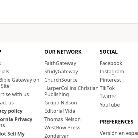
P
OUR NETWORK
SOCIAL
s
FaithGateway
Facebook
rials
StudyGateway
Instagram
Bible Gateway on
ChurchSource
Pinterest
 Site
HarperCollins Christian
TikTok
rtise with us
Publishing
Twitter
act us
Grupo Nelson
YouTube
acy policy
Editorial Vida
fornia Privacy
Thomas Nelson
PREFERENCES
ts
WestBow Press
Versión en espa
ot Sell My
Zondervan