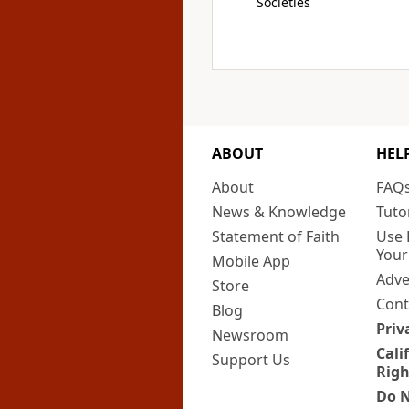
Societies
ABOUT
HEL
About
FAQ
News & Knowledge
Tuto
Statement of Faith
Use 
Your
Mobile App
Adve
Store
Cont
Blog
Priv
Newsroom
Cali
Support Us
Righ
Do N