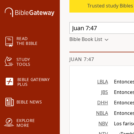
Trusted study Bible
READ
Bible Book List
THE BIBLE
JUAN 7:47
STUDY
TOOLS
BIBLE GATEWAY
LBLA
Entonces
PLUS
JBS
Entonces
BIBLE NEWS
DHH
Entonces
NBLA
Entonces
EXPLORE
NBV
Los fari
MORE