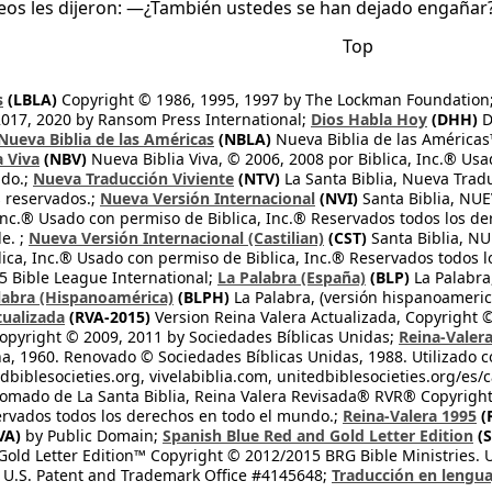
seos les dijeron: —¿También ustedes se han dejado engañar
Top
s
(LBLA)
Copyright © 1986, 1995, 1997 by The Lockman Foundation
2017, 2020 by Ransom Press International;
Dios Habla Hoy
(DHH)
D
Nueva Biblia de las Américas
(NBLA)
Nueva Biblia de las América
a Viva
(NBV)
Nueva Biblia Viva, © 2006, 2008 por Biblica, Inc.® Usa
ndo.;
Nueva Traducción Viviente
(NTV)
La Santa Biblia, Nueva Trad
s reservados.;
Nueva Versión Internacional
(NVI)
Santa Biblia, N
 Inc.® Usado con permiso de Biblica, Inc.® Reservados todos los d
e. ;
Nueva Versión Internacional (Castilian)
(CST)
Santa Biblia, N
lica, Inc.® Usado con permiso de Biblica, Inc.® Reservados todos 
 Bible League International;
La Palabra (España)
(BLP)
La Palabra,
labra (Hispanoamérica)
(BLPH)
La Palabra, (versión hispanoameric
tualizada
(RVA-2015)
Version Reina Valera Actualizada, Copyright 
opyright © 2009, 2011 by Sociedades Bíblicas Unidas;
Reina-Valer
na, 1960. Renovado © Sociedades Bíblicas Unidas, 1988. Utilizado c
dbiblesocieties.org, vivelabiblia.com, unitedbiblesocieties.org/es/
tomado de La Santa Biblia, Reina Valera Revisada® RVR® Copyright
rvados todos los derechos en todo el mundo.;
Reina-Valera 1995
(
VA)
by Public Domain;
Spanish Blue Red and Gold Letter Edition
(S
old Letter Edition™ Copyright © 2012/2015 BRG Bible Ministries. Us
 U.S. Patent and Trademark Office #4145648;
Traducción en lengua