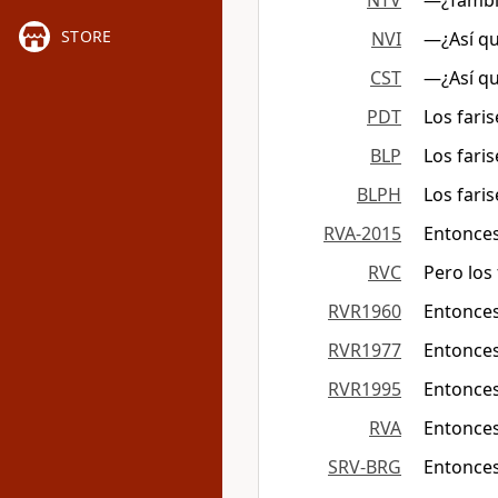
NTV
—¿Tambié
STORE
NVI
—¿Así qu
CST
―¿Así qu
PDT
Los fari
BLP
Los fari
BLPH
Los fari
RVA-2015
Entonces
RVC
Pero los
RVR1960
Entonces
RVR1977
Entonces
RVR1995
Entonces
RVA
Entonces
SRV-BRG
Entonces