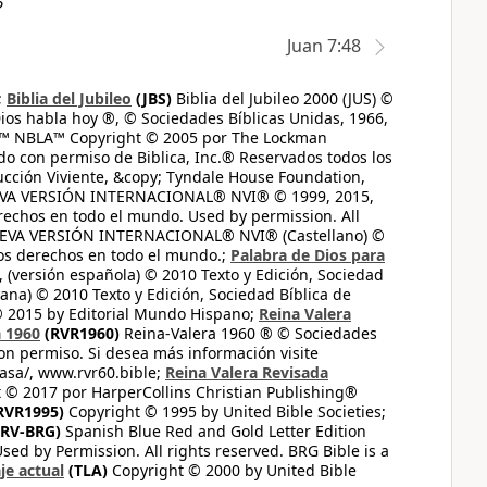
?
Juan 7:48
;
Biblia del Jubileo
(JBS)
Biblia del Jubileo 2000 (JUS) ©
ios habla hoy ®, © Sociedades Bíblicas Unidas, 1966,
s™ NBLA™ Copyright © 2005 por The Lockman
do con permiso de Biblica, Inc.® Reservados todos los
ucción Viviente, &copy; Tyndale House Foundation,
UEVA VERSIÓN INTERNACIONAL® NVI® © 1999, 2015,
erechos en todo el mundo. Used by permission. All
UEVA VERSIÓN INTERNACIONAL® NVI® (Castellano) ©
los derechos en todo el mundo.;
Palabra de Dios para
 (versión española) © 2010 Texto y Edición, Sociedad
ana) © 2010 Texto y Edición, Sociedad Bíblica de
© 2015 by Editorial Mundo Hispano;
Reina Valera
a 1960
(RVR1960)
Reina-Valera 1960 ® © Sociedades
on permiso. Si desea más información visite
casa/, www.rvr60.bible;
Reina Valera Revisada
 © 2017 por HarperCollins Christian Publishing®
RVR1995)
Copyright © 1995 by United Bible Societies;
RV-BRG)
Spanish Blue Red and Gold Letter Edition
ed by Permission. All rights reserved. BRG Bible is a
je actual
(TLA)
Copyright © 2000 by United Bible