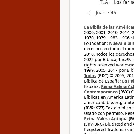
TLA
Los fari
Juan 7:46
La Biblia de las América
2000, 2001, 2010, 2014, 
1970, 1979, 1983, 1996.;
Foundation;
Nueva Bibli
derechos en todo el mu
2010. Todos los derecho
2022 por Biblica, Inc.®,
rights reserved worldwid
1999, 2005, 2017 por Bib
Todos
(PDT)
© 2005, 2015
Bíblica de España;
La Pa
España;
Reina Valera Ac
Contemporánea
(RVC)
C
Bíblicas en América Lati
americanbible.org, unite
(RVR1977)
Texto bíblico 
Usado con permiso. Rese
Reina-Valera Antigua
(R
(SRV-BRG) Blue Red and G
Registered Trademark in