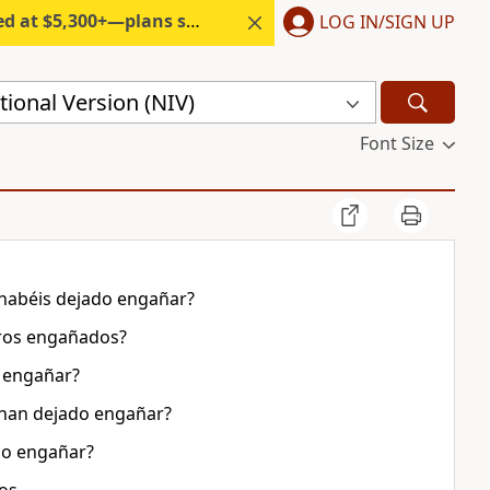
300+—plans start under $6/month.
LOG IN/SIGN UP
ional Version (NIV)
Font Size
 habéis dejado engañar?
tros engañados?
o engañar?
e han dejado engañar?
do engañar?