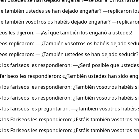
n ustedes se han dejado engañar?—se burlaron los faris
e también ustedes se han dejado engañar? —replicaron los
e también vosotros os habéis dejado engañar? —replicaron
seos les dijeron: —¡Así que también los engañó a ustedes!
seos replicaron: — ¿También vosotros os habéis dejado sedu
seos replicaron: — ¿También ustedes se han dejado seducir?
 los fariseos les respondieron: —¿Será posible que usted
 fariseos les respondieron: «¿También ustedes han sido en
 los fariseos les respondieron: ¿También vosotros habéis 
 los fariseos les respondieron: ¿También vosotros habéis 
 los fariseos les preguntaron: —¿También vosotros habéis
 los Fariseos les respondieron: ¿Estáis también vosotros 
 los Fariseos les respondieron: ¿Estáis también vosotros 