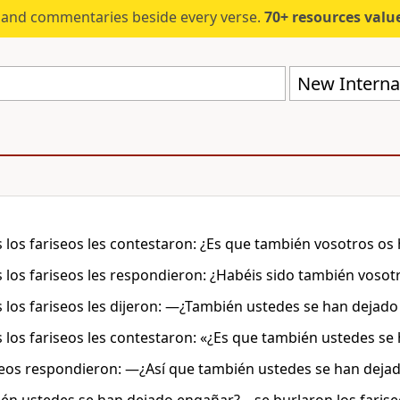
s and commentaries beside every verse.
70+ resources valued at $5,
New Internat
 los fariseos les contestaron: ¿Es que también vosotros os
 los fariseos les respondieron: ¿Habéis sido también voso
 los fariseos les dijeron: —¿También ustedes se han dejad
 los fariseos les contestaron: «¿Es que también ustedes s
seos respondieron: ―¿Así que también ustedes se han deja