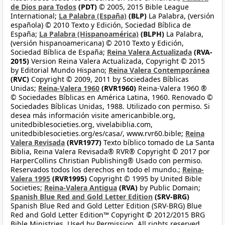
de Dios para Todos
(PDT)
© 2005, 2015 Bible League
International;
La Palabra (España)
(BLP)
La Palabra, (versión
española) © 2010 Texto y Edición, Sociedad Bíblica de
España;
La Palabra (Hispanoamérica)
(BLPH)
La Palabra,
(versión hispanoamericana) © 2010 Texto y Edición,
Sociedad Bíblica de España;
Reina Valera Actualizada
(RVA-
2015)
Version Reina Valera Actualizada, Copyright © 2015
by Editorial Mundo Hispano;
Reina Valera Contemporánea
(RVC)
Copyright © 2009, 2011 by Sociedades Bíblicas
Unidas;
Reina-Valera 1960
(RVR1960)
Reina-Valera 1960 ®
© Sociedades Bíblicas en América Latina, 1960. Renovado ©
Sociedades Bíblicas Unidas, 1988. Utilizado con permiso. Si
desea más información visite americanbible.org,
unitedbiblesocieties.org, vivelabiblia.com,
unitedbiblesocieties.org/es/casa/, www.rvr60.bible;
Reina
Valera Revisada
(RVR1977)
Texto bíblico tomado de La Santa
Biblia, Reina Valera Revisada® RVR® Copyright © 2017 por
HarperCollins Christian Publishing® Usado con permiso.
Reservados todos los derechos en todo el mundo.;
Reina-
Valera 1995
(RVR1995)
Copyright © 1995 by United Bible
Societies;
Reina-Valera Antigua
(RVA)
by Public Domain;
Spanish Blue Red and Gold Letter Edition
(SRV-BRG)
Spanish Blue Red and Gold Letter Edition (SRV-BRG) Blue
Red and Gold Letter Edition™ Copyright © 2012/2015 BRG
Bible Ministries. Used by Permission. All rights reserved.