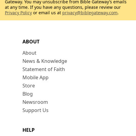
Gateway. You may unsubscribe from Bible Gateway’s emails
at any time. If you have any questions, please review our
Privacy Policy
or email us at
privacy@biblegateway.com
.
ABOUT
About
News & Knowledge
Statement of Faith
Mobile App
Store
Blog
Newsroom
Support Us
HELP