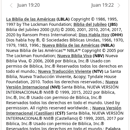
Juan 19:20
Juan 19:22
La Biblia de las Américas
(LBLA)
Copyright © 1986, 1995,
1997 by The Lockman Foundation;
Biblia del Jubileo
(JBS)
Biblia del Jubileo 2000 (JUS) © 2000, 2001, 2010, 2014, 2017,
2020 by Ransom Press International;
Dios Habla Hoy
(DHH)
Dios habla hoy ®, © Sociedades Bíblicas Unidas, 1966, 1970,
1979, 1983, 1996.;
Nueva Biblia de las Américas
(NBLA)
Nueva Biblia de las Américas™ NBLA™ Copyright © 2005 por
The Lockman Foundation;
Nueva Biblia Viva
(NBV)
Nueva
Biblia Viva, © 2006, 2008 por Biblica, Inc.® Usado con
permiso de Biblica, Inc.® Reservados todos los derechos en
todo el mundo.;
Nueva Traducción Viviente
(NTV)
La Santa
Biblia, Nueva Traducción Viviente, &copy; Tyndale House
Foundation, 2010. Todos los derechos reservados.;
Nueva
Versión Internacional
(NVI)
Santa Biblia, NUEVA VERSIÓN
INTERNACIONAL® NVI® © 1999, 2015, 2022 por Biblica,
Inc.®, Inc.® Usado con permiso de Biblica, Inc.®
Reservados todos los derechos en todo el mundo. Used by
permission. All rights reserved worldwide. ;
Nueva Versión
Internacional (Castilian)
(CST)
Santa Biblia, NUEVA VERSIÓN
INTERNACIONAL® NVI® (Castellano) © 1999, 2005, 2017 por
Biblica, Inc.® Usado con permiso de Biblica, Inc.®
Reservados todos los derechos en todo el mundo.;
Palabra