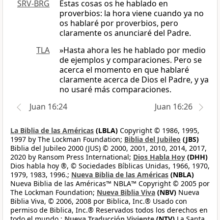
SRV-BRG
Estas cosas os he hablado en
proverbios: la hora viene cuando ya no
os hablaré por proverbios, pero
claramente os anunciaré del Padre.
TLA
»Hasta ahora les he hablado por medio
de ejemplos y comparaciones. Pero se
acerca el momento en que hablaré
claramente acerca de Dios el Padre, y ya
no usaré más comparaciones.
Juan 16:24
Juan 16:26
La Biblia de las Américas
(LBLA)
Copyright © 1986, 1995,
1997 by The Lockman Foundation;
Biblia del Jubileo
(JBS)
Biblia del Jubileo 2000 (JUS) © 2000, 2001, 2010, 2014, 2017,
2020 by Ransom Press International;
Dios Habla Hoy
(DHH)
Dios habla hoy ®, © Sociedades Bíblicas Unidas, 1966, 1970,
1979, 1983, 1996.;
Nueva Biblia de las Américas
(NBLA)
Nueva Biblia de las Américas™ NBLA™ Copyright © 2005 por
The Lockman Foundation;
Nueva Biblia Viva
(NBV)
Nueva
Biblia Viva, © 2006, 2008 por Biblica, Inc.® Usado con
permiso de Biblica, Inc.® Reservados todos los derechos en
todo el mundo.;
Nueva Traducción Viviente
(NTV)
La Santa