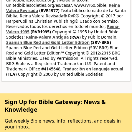
unitedbiblesocieties.org/es/casa/, www.rvr60.bible;
Reina
Valera Revisada
(RVR1977)
Texto bíblico tomado de La Santa
Biblia, Reina Valera Revisada® RVR® Copyright © 2017 por
HarperCollins Christian Publishing® Usado con permiso.
Reservados todos los derechos en todo el mundo.;
Reina-
Valera 1995
(RVR1995)
Copyright © 1995 by United Bible
Societies;
Reina-Valera Antigua
(RVA)
by Public Domain;
Spanish Blue Red and Gold Letter Edition
(SRV-BRG)
Spanish Blue Red and Gold Letter Edition (SRV-BRG) Blue
Red and Gold Letter Edition™ Copyright © 2012/2015 BRG
Bible Ministries. Used by Permission. All rights reserved.
BRG Bible is a Registered Trademark in U.S. Patent and
Trademark Office #4145648;
Traducción en lenguaje actual
(TLA)
Copyright © 2000 by United Bible Societies
Sign Up for Bible Gateway: News &
Knowledge
Get weekly Bible news, info, reflections, and deals in
your inbox.