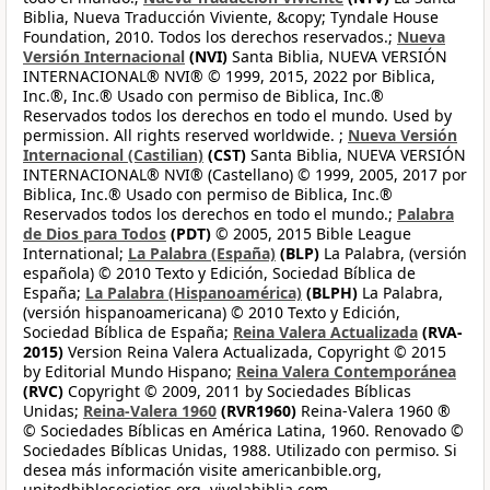
Biblia, Nueva Traducción Viviente, &copy; Tyndale House
Foundation, 2010. Todos los derechos reservados.;
Nueva
Versión Internacional
(NVI)
Santa Biblia, NUEVA VERSIÓN
INTERNACIONAL® NVI® © 1999, 2015, 2022 por Biblica,
Inc.®, Inc.® Usado con permiso de Biblica, Inc.®
Reservados todos los derechos en todo el mundo. Used by
permission. All rights reserved worldwide. ;
Nueva Versión
Internacional (Castilian)
(CST)
Santa Biblia, NUEVA VERSIÓN
INTERNACIONAL® NVI® (Castellano) © 1999, 2005, 2017 por
Biblica, Inc.® Usado con permiso de Biblica, Inc.®
Reservados todos los derechos en todo el mundo.;
Palabra
de Dios para Todos
(PDT)
© 2005, 2015 Bible League
International;
La Palabra (España)
(BLP)
La Palabra, (versión
española) © 2010 Texto y Edición, Sociedad Bíblica de
España;
La Palabra (Hispanoamérica)
(BLPH)
La Palabra,
(versión hispanoamericana) © 2010 Texto y Edición,
Sociedad Bíblica de España;
Reina Valera Actualizada
(RVA-
2015)
Version Reina Valera Actualizada, Copyright © 2015
by Editorial Mundo Hispano;
Reina Valera Contemporánea
(RVC)
Copyright © 2009, 2011 by Sociedades Bíblicas
Unidas;
Reina-Valera 1960
(RVR1960)
Reina-Valera 1960 ®
© Sociedades Bíblicas en América Latina, 1960. Renovado ©
Sociedades Bíblicas Unidas, 1988. Utilizado con permiso. Si
desea más información visite americanbible.org,
unitedbiblesocieties.org, vivelabiblia.com,