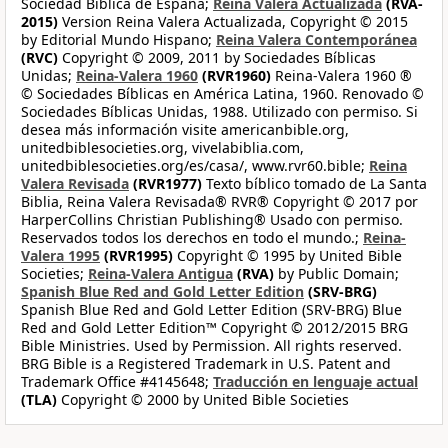
Sociedad Bíblica de España;
Reina Valera Actualizada
(RVA-
2015)
Version Reina Valera Actualizada, Copyright © 2015
by Editorial Mundo Hispano;
Reina Valera Contemporánea
(RVC)
Copyright © 2009, 2011 by Sociedades Bíblicas
Unidas;
Reina-Valera 1960
(RVR1960)
Reina-Valera 1960 ®
© Sociedades Bíblicas en América Latina, 1960. Renovado ©
Sociedades Bíblicas Unidas, 1988. Utilizado con permiso. Si
desea más información visite americanbible.org,
unitedbiblesocieties.org, vivelabiblia.com,
unitedbiblesocieties.org/es/casa/, www.rvr60.bible;
Reina
Valera Revisada
(RVR1977)
Texto bíblico tomado de La Santa
Biblia, Reina Valera Revisada® RVR® Copyright © 2017 por
HarperCollins Christian Publishing® Usado con permiso.
Reservados todos los derechos en todo el mundo.;
Reina-
Valera 1995
(RVR1995)
Copyright © 1995 by United Bible
Societies;
Reina-Valera Antigua
(RVA)
by Public Domain;
Spanish Blue Red and Gold Letter Edition
(SRV-BRG)
Spanish Blue Red and Gold Letter Edition (SRV-BRG) Blue
Red and Gold Letter Edition™ Copyright © 2012/2015 BRG
Bible Ministries. Used by Permission. All rights reserved.
BRG Bible is a Registered Trademark in U.S. Patent and
Trademark Office #4145648;
Traducción en lenguaje actual
(TLA)
Copyright © 2000 by United Bible Societies