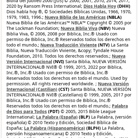
Biblia del Jubileo 2000 (JUS) © 2000, 2001, 2010, 2014, 2017,
2020 by Ransom Press International;
Dios Habla Hoy
(DHH)
Dios habla hoy ®, © Sociedades Bíblicas Unidas, 1966, 1970,
1979, 1983, 1996.;
Nueva Biblia de las Américas
(NBLA)
Nueva Biblia de las Américas™ NBLA™ Copyright © 2005 por
The Lockman Foundation;
Nueva Biblia Viva
(NBV)
Nueva
Biblia Viva, © 2006, 2008 por Biblica, Inc.® Usado con
permiso de Biblica, Inc.® Reservados todos los derechos en
todo el mundo.;
Nueva Traducción Viviente
(NTV)
La Santa
Biblia, Nueva Traducción Viviente, &copy; Tyndale House
Foundation, 2010. Todos los derechos reservados.;
Nueva
Versión Internacional
(NVI)
Santa Biblia, NUEVA VERSIÓN
INTERNACIONAL® NVI® © 1999, 2015, 2022 por Biblica,
Inc.®, Inc.® Usado con permiso de Biblica, Inc.®
Reservados todos los derechos en todo el mundo. Used by
permission. All rights reserved worldwide. ;
Nueva Versión
Internacional (Castilian)
(CST)
Santa Biblia, NUEVA VERSIÓN
INTERNACIONAL® NVI® (Castellano) © 1999, 2005, 2017 por
Biblica, Inc.® Usado con permiso de Biblica, Inc.®
Reservados todos los derechos en todo el mundo.;
Palabra
de Dios para Todos
(PDT)
© 2005, 2015 Bible League
International;
La Palabra (España)
(BLP)
La Palabra, (versión
española) © 2010 Texto y Edición, Sociedad Bíblica de
España;
La Palabra (Hispanoamérica)
(BLPH)
La Palabra,
(versión hispanoamericana) © 2010 Texto y Edición,