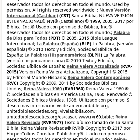
Reservados todos los derechos en todo el mundo. Used by
permission. All rights reserved worldwide. ;
Nueva Versión
Internacional (Castilian)
(CST)
Santa Biblia, NUEVA VERSIÓN
INTERNACIONAL® NVI® (Castellano) © 1999, 2005, 2017 por
Biblica, Inc.® Usado con permiso de Biblica, Inc.®
Reservados todos los derechos en todo el mundo.;
Palabra
de Dios para Todos
(PDT)
© 2005, 2015 Bible League
International;
La Palabra (España)
(BLP)
La Palabra, (versión
española) © 2010 Texto y Edición, Sociedad Bíblica de
España;
La Palabra (Hispanoamérica)
(BLPH)
La Palabra,
(versión hispanoamericana) © 2010 Texto y Edición,
Sociedad Bíblica de España;
Reina Valera Actualizada
(RVA-
2015)
Version Reina Valera Actualizada, Copyright © 2015
by Editorial Mundo Hispano;
Reina Valera Contemporánea
(RVC)
Copyright © 2009, 2011 by Sociedades Bíblicas
Unidas;
Reina-Valera 1960
(RVR1960)
Reina-Valera 1960 ®
© Sociedades Bíblicas en América Latina, 1960. Renovado ©
Sociedades Bíblicas Unidas, 1988. Utilizado con permiso. Si
desea más información visite americanbible.org,
unitedbiblesocieties.org, vivelabiblia.com,
unitedbiblesocieties.org/es/casa/, www.rvr60.bible;
Reina
Valera Revisada
(RVR1977)
Texto bíblico tomado de La Santa
Biblia, Reina Valera Revisada® RVR® Copyright © 2017 por
HarperCollins Christian Publishing® Usado con permiso.
Reservados todos los derechos en todo el mundo.;
Reina-