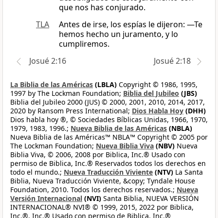
que nos has conjurado.
TLA
Antes de irse, los espías le dijeron: —Te
hemos hecho un juramento, y lo
cumpliremos.
Josué 2:16
Josué 2:18
La Biblia de las Américas
(LBLA)
Copyright © 1986, 1995,
1997 by The Lockman Foundation;
Biblia del Jubileo
(JBS)
Biblia del Jubileo 2000 (JUS) © 2000, 2001, 2010, 2014, 2017,
2020 by Ransom Press International;
Dios Habla Hoy
(DHH)
Dios habla hoy ®, © Sociedades Bíblicas Unidas, 1966, 1970,
1979, 1983, 1996.;
Nueva Biblia de las Américas
(NBLA)
Nueva Biblia de las Américas™ NBLA™ Copyright © 2005 por
The Lockman Foundation;
Nueva Biblia Viva
(NBV)
Nueva
Biblia Viva, © 2006, 2008 por Biblica, Inc.® Usado con
permiso de Biblica, Inc.® Reservados todos los derechos en
todo el mundo.;
Nueva Traducción Viviente
(NTV)
La Santa
Biblia, Nueva Traducción Viviente, &copy; Tyndale House
Foundation, 2010. Todos los derechos reservados.;
Nueva
Versión Internacional
(NVI)
Santa Biblia, NUEVA VERSIÓN
INTERNACIONAL® NVI® © 1999, 2015, 2022 por Biblica,
Inc.®, Inc.® Usado con permiso de Biblica, Inc.®