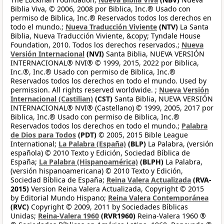
Biblia Viva, © 2006, 2008 por Biblica, Inc.® Usado con
permiso de Biblica, Inc.® Reservados todos los derechos en
todo el mundo.;
Nueva Traducción Viviente
(NTV)
La Santa
Biblia, Nueva Traducción Viviente, &copy; Tyndale House
Foundation, 2010. Todos los derechos reservados.;
Nueva
Versión Internacional
(NVI)
Santa Biblia, NUEVA VERSIÓN
INTERNACIONAL® NVI® © 1999, 2015, 2022 por Biblica,
Inc.®, Inc.® Usado con permiso de Biblica, Inc.®
Reservados todos los derechos en todo el mundo. Used by
permission. All rights reserved worldwide. ;
Nueva Versión
Internacional (Castilian)
(CST)
Santa Biblia, NUEVA VERSIÓN
INTERNACIONAL® NVI® (Castellano) © 1999, 2005, 2017 por
Biblica, Inc.® Usado con permiso de Biblica, Inc.®
Reservados todos los derechos en todo el mundo.;
Palabra
de Dios para Todos
(PDT)
© 2005, 2015 Bible League
International;
La Palabra (España)
(BLP)
La Palabra, (versión
española) © 2010 Texto y Edición, Sociedad Bíblica de
España;
La Palabra (Hispanoamérica)
(BLPH)
La Palabra,
(versión hispanoamericana) © 2010 Texto y Edición,
Sociedad Bíblica de España;
Reina Valera Actualizada
(RVA-
2015)
Version Reina Valera Actualizada, Copyright © 2015
by Editorial Mundo Hispano;
Reina Valera Contemporánea
(RVC)
Copyright © 2009, 2011 by Sociedades Bíblicas
Unidas;
Reina-Valera 1960
(RVR1960)
Reina-Valera 1960 ®