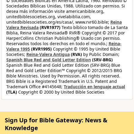
© Sociedades Bíblicas en América Latina, 1960. Renovado ©
Sociedades Bíblicas Unidas, 1988. Utilizado con permiso. Si
desea más información visite americanbible.org,
unitedbiblesocieties.org, vivelabiblia.com,
unitedbiblesocieties.org/es/casa/, www.rvr60.bible;
Reina
Valera Revisada
(RVR1977)
Texto bíblico tomado de La Santa
Biblia, Reina Valera Revisada® RVR® Copyright © 2017 por
HarperCollins Christian Publishing® Usado con permiso.
Reservados todos los derechos en todo el mundo.;
Reina-
Valera 1995
(RVR1995)
Copyright © 1995 by United Bible
Societies;
Reina-Valera Antigua
(RVA)
by Public Domain;
Spanish Blue Red and Gold Letter Edition
(SRV-BRG)
Spanish Blue Red and Gold Letter Edition (SRV-BRG) Blue
Red and Gold Letter Edition™ Copyright © 2012/2015 BRG
Bible Ministries. Used by Permission. All rights reserved.
BRG Bible is a Registered Trademark in U.S. Patent and
Trademark Office #4145648;
Traducción en lenguaje actual
(TLA)
Copyright © 2000 by United Bible Societies
Sign Up for Bible Gateway: News &
Knowledge