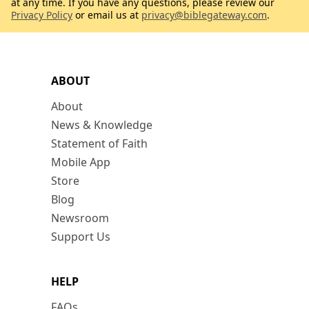
at any time. If you have any questions, please review our
Privacy Policy
or email us at
privacy@biblegateway.com
.
ABOUT
About
News & Knowledge
Statement of Faith
Mobile App
Store
Blog
Newsroom
Support Us
HELP
FAQs