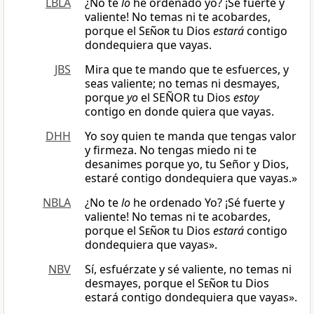
LBLA
¿No te
lo
he ordenado yo? ¡Sé fuerte y
valiente! No temas ni te acobardes,
porque el
Señor
tu Dios
estará
contigo
dondequiera que vayas.
JBS
Mira que te mando que te esfuerces, y
seas valiente; no temas ni desmayes,
porque
yo
el SEÑOR tu Dios
estoy
contigo en donde quiera que vayas.
DHH
Yo soy quien te manda que tengas valor
y firmeza. No tengas miedo ni te
desanimes porque yo, tu Señor y Dios,
estaré contigo dondequiera que vayas.»
NBLA
¿No te
lo
he ordenado Yo? ¡Sé fuerte y
valiente! No temas ni te acobardes,
porque el
Señor
tu Dios
estará
contigo
dondequiera que vayas».
NBV
Sí, esfuérzate y sé valiente, no temas ni
desmayes, porque el
Señor
tu Dios
estará contigo dondequiera que vayas».