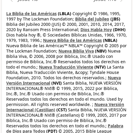
La Biblia de las Américas
(LBLA)
Copyright © 1986, 1995,
1997 by The Lockman Foundation;
Biblia del Jubileo
(JBS)
Biblia del Jubileo 2000 (JUS) © 2000, 2001, 2010, 2014, 2017,
2020 by Ransom Press International;
Dios Habla Hoy
(DHH)
Dios habla hoy ®, © Sociedades Bíblicas Unidas, 1966, 1970,
1979, 1983, 1996.;
Nueva Biblia de las Américas
(NBLA)
Nueva Biblia de las Américas™ NBLA™ Copyright © 2005 por
The Lockman Foundation;
Nueva Biblia Viva
(NBV)
Nueva
Biblia Viva, © 2006, 2008 por Biblica, Inc.® Usado con
permiso de Biblica, Inc.® Reservados todos los derechos en
todo el mundo.;
Nueva Traducción Viviente
(NTV)
La Santa
Biblia, Nueva Traducción Viviente, &copy; Tyndale House
Foundation, 2010. Todos los derechos reservados.;
Nueva
Versión Internacional
(NVI)
Santa Biblia, NUEVA VERSIÓN
INTERNACIONAL® NVI® © 1999, 2015, 2022 por Biblica,
Inc.®, Inc.® Usado con permiso de Biblica, Inc.®
Reservados todos los derechos en todo el mundo. Used by
permission. All rights reserved worldwide. ;
Nueva Versión
Internacional (Castilian)
(CST)
Santa Biblia, NUEVA VERSIÓN
INTERNACIONAL® NVI® (Castellano) © 1999, 2005, 2017 por
Biblica, Inc.® Usado con permiso de Biblica, Inc.®
Reservados todos los derechos en todo el mundo.;
Palabra
de Dios para Todos
(PDT)
© 2005, 2015 Bible League