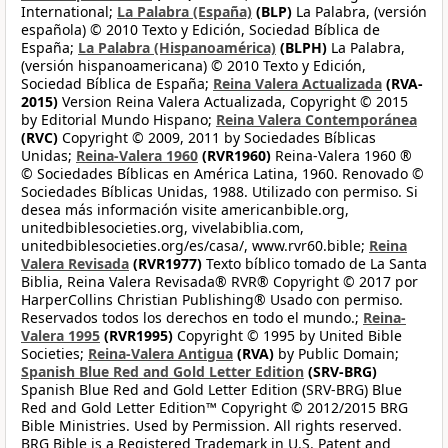
International;
La Palabra (España)
(BLP)
La Palabra, (versión
española) © 2010 Texto y Edición, Sociedad Bíblica de
España;
La Palabra (Hispanoamérica)
(BLPH)
La Palabra,
(versión hispanoamericana) © 2010 Texto y Edición,
Sociedad Bíblica de España;
Reina Valera Actualizada
(RVA-
2015)
Version Reina Valera Actualizada, Copyright © 2015
by Editorial Mundo Hispano;
Reina Valera Contemporánea
(RVC)
Copyright © 2009, 2011 by Sociedades Bíblicas
Unidas;
Reina-Valera 1960
(RVR1960)
Reina-Valera 1960 ®
© Sociedades Bíblicas en América Latina, 1960. Renovado ©
Sociedades Bíblicas Unidas, 1988. Utilizado con permiso. Si
desea más información visite americanbible.org,
unitedbiblesocieties.org, vivelabiblia.com,
unitedbiblesocieties.org/es/casa/, www.rvr60.bible;
Reina
Valera Revisada
(RVR1977)
Texto bíblico tomado de La Santa
Biblia, Reina Valera Revisada® RVR® Copyright © 2017 por
HarperCollins Christian Publishing® Usado con permiso.
Reservados todos los derechos en todo el mundo.;
Reina-
Valera 1995
(RVR1995)
Copyright © 1995 by United Bible
Societies;
Reina-Valera Antigua
(RVA)
by Public Domain;
Spanish Blue Red and Gold Letter Edition
(SRV-BRG)
Spanish Blue Red and Gold Letter Edition (SRV-BRG) Blue
Red and Gold Letter Edition™ Copyright © 2012/2015 BRG
Bible Ministries. Used by Permission. All rights reserved.
BRG Bible is a Registered Trademark in U.S. Patent and