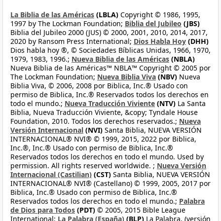
La Biblia de las Américas
(LBLA)
Copyright © 1986, 1995,
1997 by The Lockman Foundation;
Biblia del Jubileo
(JBS)
Biblia del Jubileo 2000 (JUS) © 2000, 2001, 2010, 2014, 2017,
2020 by Ransom Press International;
Dios Habla Hoy
(DHH)
Dios habla hoy ®, © Sociedades Bíblicas Unidas, 1966, 1970,
1979, 1983, 1996.;
Nueva Biblia de las Américas
(NBLA)
Nueva Biblia de las Américas™ NBLA™ Copyright © 2005 por
The Lockman Foundation;
Nueva Biblia Viva
(NBV)
Nueva
Biblia Viva, © 2006, 2008 por Biblica, Inc.® Usado con
permiso de Biblica, Inc.® Reservados todos los derechos en
todo el mundo.;
Nueva Traducción Viviente
(NTV)
La Santa
Biblia, Nueva Traducción Viviente, &copy; Tyndale House
Foundation, 2010. Todos los derechos reservados.;
Nueva
Versión Internacional
(NVI)
Santa Biblia, NUEVA VERSIÓN
INTERNACIONAL® NVI® © 1999, 2015, 2022 por Biblica,
Inc.®, Inc.® Usado con permiso de Biblica, Inc.®
Reservados todos los derechos en todo el mundo. Used by
permission. All rights reserved worldwide. ;
Nueva Versión
Internacional (Castilian)
(CST)
Santa Biblia, NUEVA VERSIÓN
INTERNACIONAL® NVI® (Castellano) © 1999, 2005, 2017 por
Biblica, Inc.® Usado con permiso de Biblica, Inc.®
Reservados todos los derechos en todo el mundo.;
Palabra
de Dios para Todos
(PDT)
© 2005, 2015 Bible League
International;
La Palabra (España)
(BLP)
La Palabra, (versión