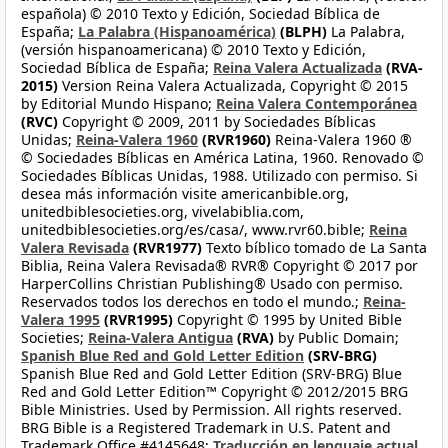
española) © 2010 Texto y Edición, Sociedad Bíblica de
España;
La Palabra (Hispanoamérica)
(BLPH)
La Palabra,
(versión hispanoamericana) © 2010 Texto y Edición,
Sociedad Bíblica de España;
Reina Valera Actualizada
(RVA-
2015)
Version Reina Valera Actualizada, Copyright © 2015
by Editorial Mundo Hispano;
Reina Valera Contemporánea
(RVC)
Copyright © 2009, 2011 by Sociedades Bíblicas
Unidas;
Reina-Valera 1960
(RVR1960)
Reina-Valera 1960 ®
© Sociedades Bíblicas en América Latina, 1960. Renovado ©
Sociedades Bíblicas Unidas, 1988. Utilizado con permiso. Si
desea más información visite americanbible.org,
unitedbiblesocieties.org, vivelabiblia.com,
unitedbiblesocieties.org/es/casa/, www.rvr60.bible;
Reina
Valera Revisada
(RVR1977)
Texto bíblico tomado de La Santa
Biblia, Reina Valera Revisada® RVR® Copyright © 2017 por
HarperCollins Christian Publishing® Usado con permiso.
Reservados todos los derechos en todo el mundo.;
Reina-
Valera 1995
(RVR1995)
Copyright © 1995 by United Bible
Societies;
Reina-Valera Antigua
(RVA)
by Public Domain;
Spanish Blue Red and Gold Letter Edition
(SRV-BRG)
Spanish Blue Red and Gold Letter Edition (SRV-BRG) Blue
Red and Gold Letter Edition™ Copyright © 2012/2015 BRG
Bible Ministries. Used by Permission. All rights reserved.
BRG Bible is a Registered Trademark in U.S. Patent and
Trademark Office #4145648;
Traducción en lenguaje actual