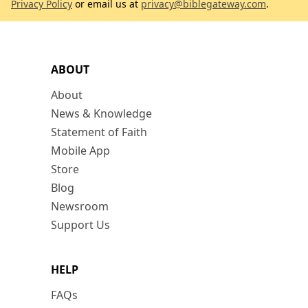
Privacy Policy
or email us at
privacy@biblegateway.com
.
ABOUT
About
News & Knowledge
Statement of Faith
Mobile App
Store
Blog
Newsroom
Support Us
HELP
FAQs