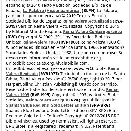
española) © 2010 Texto y Edición, Sociedad Bíblica de
España;
La Palabra (Hispanoamérica)
(BLPH)
La Palabra,
(versión hispanoamericana) © 2010 Texto y Edición,
Sociedad Bíblica de España;
Reina Valera Actualizada
(RVA-
2015)
Version Reina Valera Actualizada, Copyright © 2015
by Editorial Mundo Hispano;
Reina Valera Contemporánea
(RVC)
Copyright © 2009, 2011 by Sociedades Bíblicas
Unidas;
Reina-Valera 1960
(RVR1960)
Reina-Valera 1960 ®
© Sociedades Bíblicas en América Latina, 1960. Renovado ©
Sociedades Bíblicas Unidas, 1988. Utilizado con permiso. Si
desea más información visite americanbible.org,
unitedbiblesocieties.org, vivelabiblia.com,
unitedbiblesocieties.org/es/casa/, www.rvr60.bible;
Reina
Valera Revisada
(RVR1977)
Texto bíblico tomado de La Santa
Biblia, Reina Valera Revisada® RVR® Copyright © 2017 por
HarperCollins Christian Publishing® Usado con permiso.
Reservados todos los derechos en todo el mundo.;
Reina-
Valera 1995
(RVR1995)
Copyright © 1995 by United Bible
Societies;
Reina-Valera Antigua
(RVA)
by Public Domain;
Spanish Blue Red and Gold Letter Edition
(SRV-BRG)
Spanish Blue Red and Gold Letter Edition (SRV-BRG) Blue
Red and Gold Letter Edition™ Copyright © 2012/2015 BRG
Bible Ministries. Used by Permission. All rights reserved.
BRG Bible is a Registered Trademark in U.S. Patent and