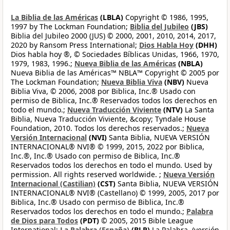
La Biblia de las Américas
(LBLA)
Copyright © 1986, 1995,
1997 by The Lockman Foundation;
Biblia del Jubileo
(JBS)
Biblia del Jubileo 2000 (JUS) © 2000, 2001, 2010, 2014, 2017,
2020 by Ransom Press International;
Dios Habla Hoy
(DHH)
Dios habla hoy ®, © Sociedades Bíblicas Unidas, 1966, 1970,
1979, 1983, 1996.;
Nueva Biblia de las Américas
(NBLA)
Nueva Biblia de las Américas™ NBLA™ Copyright © 2005 por
The Lockman Foundation;
Nueva Biblia Viva
(NBV)
Nueva
Biblia Viva, © 2006, 2008 por Biblica, Inc.® Usado con
permiso de Biblica, Inc.® Reservados todos los derechos en
todo el mundo.;
Nueva Traducción Viviente
(NTV)
La Santa
Biblia, Nueva Traducción Viviente, &copy; Tyndale House
Foundation, 2010. Todos los derechos reservados.;
Nueva
Versión Internacional
(NVI)
Santa Biblia, NUEVA VERSIÓN
INTERNACIONAL® NVI® © 1999, 2015, 2022 por Biblica,
Inc.®, Inc.® Usado con permiso de Biblica, Inc.®
Reservados todos los derechos en todo el mundo. Used by
permission. All rights reserved worldwide. ;
Nueva Versión
Internacional (Castilian)
(CST)
Santa Biblia, NUEVA VERSIÓN
INTERNACIONAL® NVI® (Castellano) © 1999, 2005, 2017 por
Biblica, Inc.® Usado con permiso de Biblica, Inc.®
Reservados todos los derechos en todo el mundo.;
Palabra
de Dios para Todos
(PDT)
© 2005, 2015 Bible League
International;
La Palabra (España)
(BLP)
La Palabra, (versión