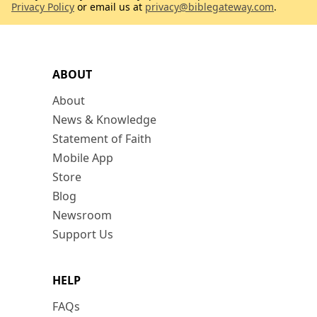
Privacy Policy
or email us at
privacy@biblegateway.com
.
ABOUT
About
News & Knowledge
Statement of Faith
Mobile App
Store
Blog
Newsroom
Support Us
HELP
FAQs